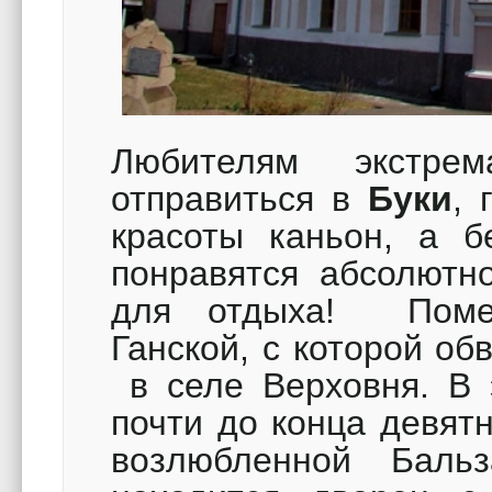
Любителям экстре
отправиться в
Буки
, 
красоты каньон, а б
понравятся абсолютн
для отдыха! Помес
Ганской, с которой об
в селе Верховня. В 
почти до конца девят
возлюбленной Бал