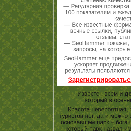
— Регулярная проверка 
100 показателям и еже
качес
— Все известные форма
вечные ссылки, публи
отзывы, стат
— SeoHammer покажет, г
запросы, на которые
SeoHammer еще предос
ускоряет продвижени
результаты появляются 
Зарегистрироватьс
Известен всем и
д
который в осенн
Красота невероятная, 
туристов нет, да и можно
основавшем парк – богач
который парк назвал и