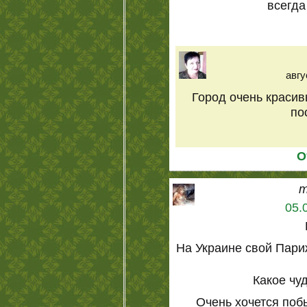
всегда
авгу
Город очень красивы
по
О
m
05.
На Украине свой Париж
Какое чу
Очень хочется поб