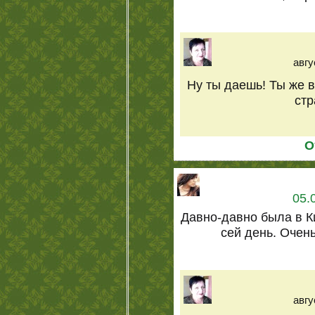
авгу
Ну ты даешь! Ты же в 
стр
О
05.
Давно-давно была в К
сей день. Очень
авгу