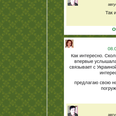
авгу
Так 
О
08.
Как интересно. Скол
впервые услышала,
связывает с Украиной
интере
предлагаю свою н
погруж
авгу