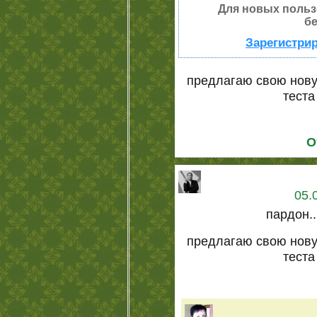
Для новых польз
бе
Зарегистрир
предлагаю свою нову
теста
О
05.
пардон.
предлагаю свою нову
теста