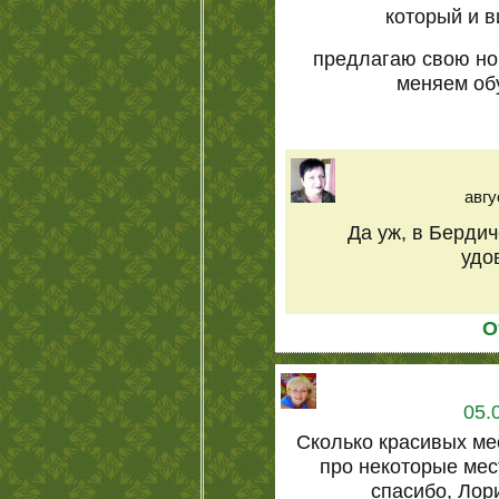
который и в
предлагаю свою но
меняем обу
авгу
Да уж, в Берди
удо
О
05.
Сколько красивых мес
про некоторые мес
спасибо, Лор