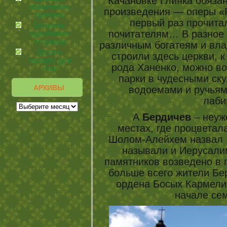
Качановке Глинка обязан
гемоглобин,
произведения — оперы «Р
причины
первый раз прочита
Болезни,
почитателям… В разное
«двойники»
псориаза
различным богатеям и вла
Делать
строили здесь церкви, 
зарядку для
рода Ханенко, можно во 
глаз
парки в чудесными ск
АРХИВЫ
водоемами и ручьям
лаб
А
Бердичев
– неуж
местах, где процветал
Шолом-Алейхем назвал 
называли и Иерусали
памятников возведено в 
больше всего жители Бе
ордена Босых Кармелит
начале сем