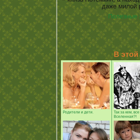
даже милой
Полезные 
В этой
Родители и дети.
Так за кем, все
Вселенная?!