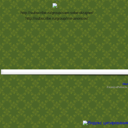
http://subscribe.ru/group/sam-sebe-dizajner/
http://subscribe.ru/group/mir-anonsov/
Пол
ZnaniyaPolza.ru