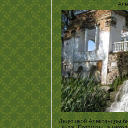
Але
Дядюшкой Александры бы
– князь Потемкин, а наход