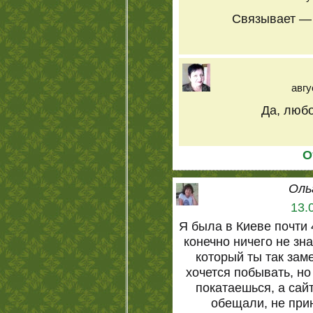
Связывает — 
авгу
Да, любо
О
Оль
13.
Я была в Киеве почти 4
конечно ничего не зна
который ты так зам
хочется побывать, но
покатаешься, а сайт
обещали, не при