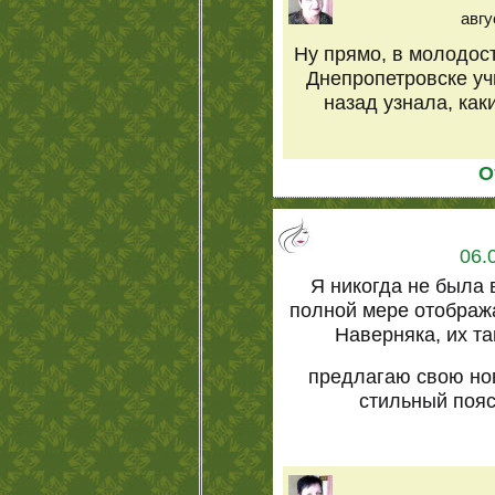
авгу
Ну прямо, в молодост
Днепропетровске учи
назад узнала, как
О
06.
Я никогда не была 
полной мере отобража
Наверняка, их т
предлагаю свою но
стильный пояс