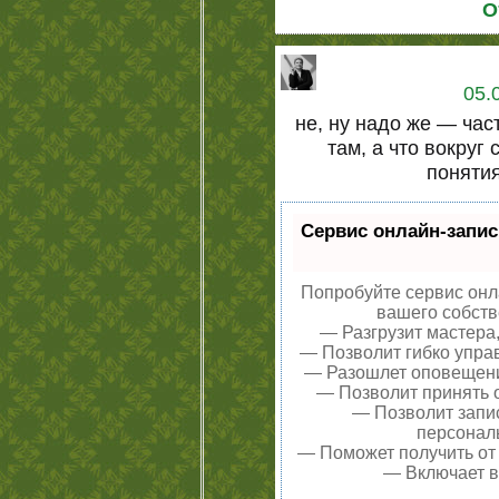
О
05.
не, ну надо же — час
там, а что вокруг
понятия
Сервис онлайн-запис
Попробуйте сервис онла
вашего собств
— Разгрузит мастера
— Позволит гибко управ
— Разошлет оповещения
— Позволит принять о
— Позволит запи
персонал
— Поможет получить от 
— Включает в