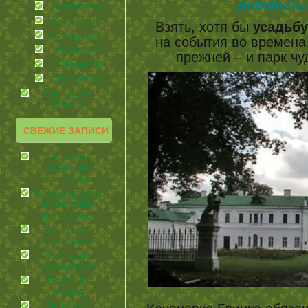
довольны
иcцеляемся
Происшествия
Взять, хотя бы
усадьбу
Путешествия
на события во времена
странности
прежней – и парк ч
Торжества
Угощаемся!
Растения-
лекари
СВЕЖИЕ ЗАПИСИ
Способы
лечения
базалиомы
Рекомендации
по лечению
при экземе.
Рак кожи –
базалиома
Что такое
остеоартроз
Болезнь
экзема
Высокий