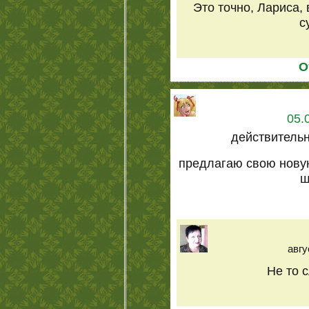
Это точно, Лариса, 
с
О
05.
действительн
предлагаю свою нову
ш
авгу
Не то с