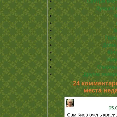
Святые мес
Лучший 
Ч
З
Горо
Дома 
Кит
Жиз
Очаров
Другие интер
24 комментар
места нед
05.
Сам Киев очень красив