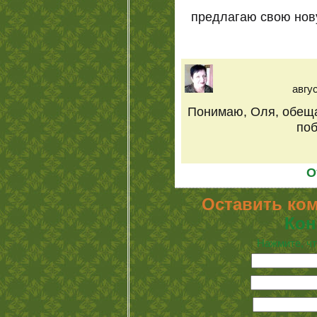
предлагаю свою нов
авгус
Понимаю, Оля, обеща
поб
О
Оставить ко
Кон
Нажмите, чт