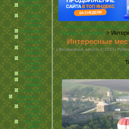
медицина
Беременность
и дети
болезни
внутренних
органов
Полезные Знания для 
болезни кожи
Города и страны
> Интере
Женские
Интересные мест
болезни
Мужские
| Воскресенье, августа 4, 2013 | Рубр
болезни
ко
Позвоночник,
Т
суставы и
травмы
Польза соков
Ресурсы
природы
Стоматология
Здоровье —
залог красоты
Волосы,
ресницы,
брови
Питание и
диеты