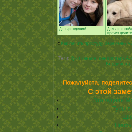
День рождения!
Дальше о соба
прочих целите
«
Как лечить простуду беременным?
Теги:
буки каньон
,
дендропарк Ал
Бердичева
Пожалуйста, поделитес
С этой заме
Эта чудная М
Туры в
Цв
Необы