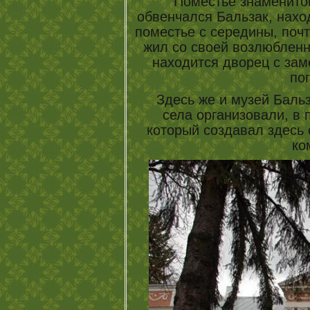
Поместье знаменитой 
обвенчался Бальзак, нах
поместье с середины, почт
жил со своей возлюбленн
находится дворец с за
по
Здесь же и музей Бальза
села организовали, в 
который создавал здесь
ко