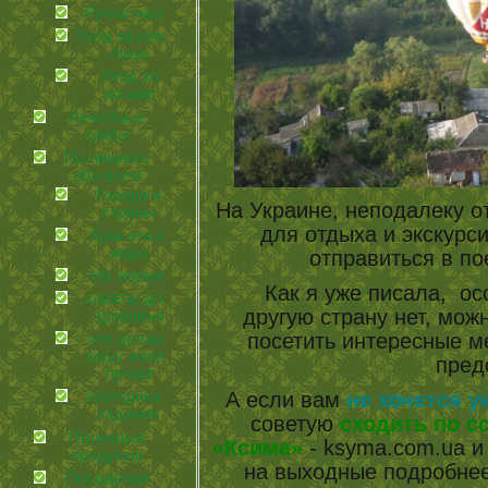
Ручки наши
Уход за кожей
лица
Уход за
ногами
Лечебные
грибы
По немного
обо всем
Города и
На Украине, неподалеку о
страны
для отдыха и экскурси
Красота и
мода
отправиться в п
На экране
Как я уже писала, осо
советы для
другую страну нет, можн
здоровья
посетить интересные ме
что делает
нашу жизнь
пред
лучше
А если вам
не хочется у
эзотерика и
гадания
советую
сходить по с
Полезные
«Ксима»
- ksyma.com.ua и
продукты
на выходные подробнее
Посиделки