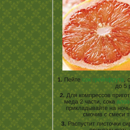
1.
Пейте
сок грейпфрута
, 
до 5 
2.
Для компрессов пригот
меда 2 части, сока
ало
прикладывайте на ночь
смочив с смеси т
3.
Распустит листочки си
прикладывать 