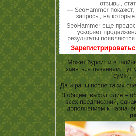
отзывы, стат
— SeoHammer покажет, г
запросы, на которые
SeoHammer еще предос
ускоряет продвижени
результаты появляются 
Зарегистрироватьс
Может бурсит и в гнойн
заняться лечением, тут 
сумки, 
Да и раны после таких оп
В общем, выход один – о
всех предписаний, одна
дополнением к назначен
р