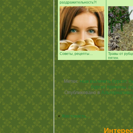
раздражительность?!
Советы, рецепты…
Травы от рубцо
пятен.
Метки:
+как вылечить бурсит
,
б
бурсит причины
,
с
Опубликовано в
Альтернативн
«
Жестокость…
Интерес