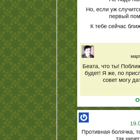
Но, если уж случитс
первый пом
К тебе сейчас бли
март
Беата, что ты! Побли
будет! Я же, по при
совет могу да
О
19.
Противная болячка, т
так ниче