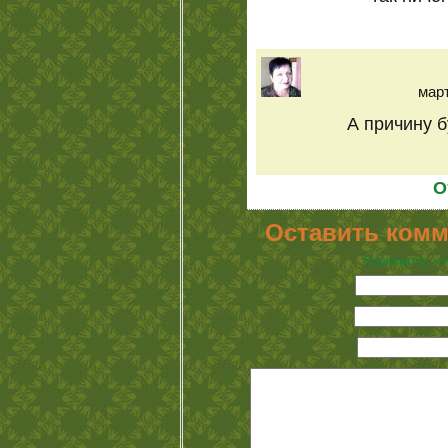
март
А причину 
О
Оставить комм
Нажмите, чт