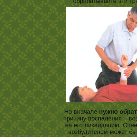
обрабатывайте эти т
Но вначале
нужно обрат
причину воспаления – во
на его ликвидацию. Отне
возбудителем может быт