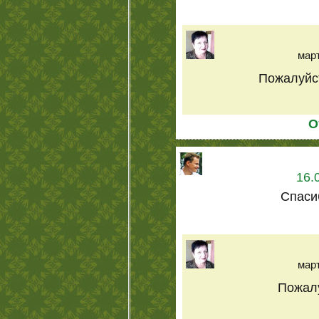
март
Пожалуйст
О
16.
Спасиб
март
Пожалу