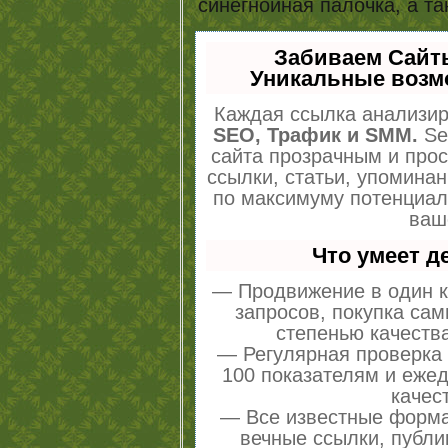
синегнойная палочка, а та
Забиваем Сайт
Уникальные возм
Каждая ссылка анализир
SEO, Трафик и SMM.
Se
сайта прозрачным и про
ссылки, статьи, упоминан
по максимуму потенциа
ваш
Что умеет 
— Продвижение в один к
запросов, покупка са
степенью качеств
— Регулярная проверка 
100 показателям и еже
качес
— Все известные форма
вечные ссылки, публи