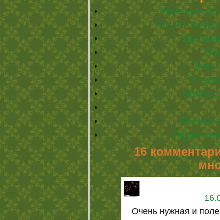
Чудо-дерево
Что же за чуд
Как леч
Ка
Этот 
О трав
Немного
Польза 
Продолжа
16 комментари
мн
16.
Очень нужная и полез