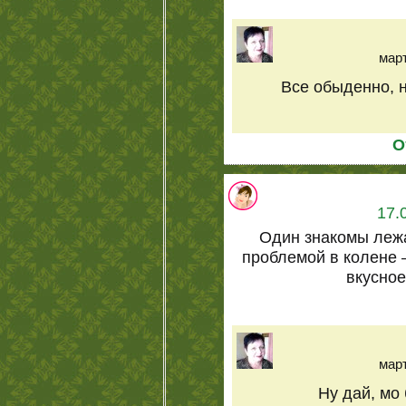
март
Все обыденно, н
О
17.
Один знакомы лежа
проблемой в колене 
вкусно
март
Ну дай, мо 