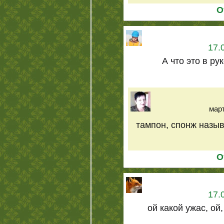
О
17.
А что это в ру
март
тампон, спонж назыв
О
17.
ой какой ужас, ой