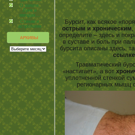
О золоте,
Луне и
звездах…
Бурсит, как всякое «пор
Стихии и
астрология
острым и хроническим
,
определите – здесь и пок
АРХИВЫ
в суставе и боль при п
бурсита описаны здесь, та
ссылке
Травматический бурс
«настигает», а вот
хрони
уплотненной стенкой су
регионарных мышц 