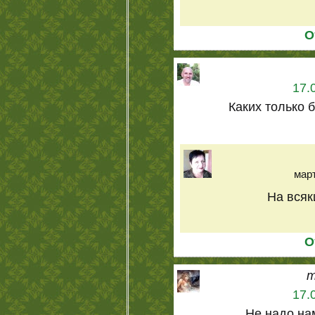
О
17.
Каких только б
март
На всяк
О
m
17.
Не надо на