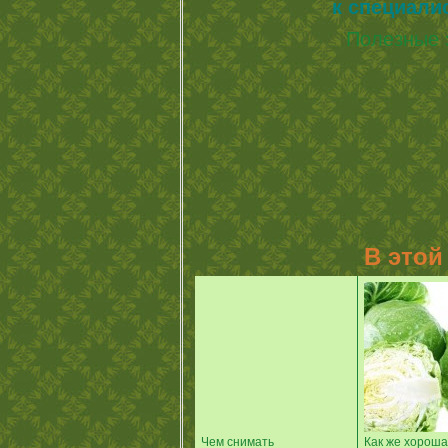
к специали
Полезные 
В этой
Чем снимать
Как же хороша