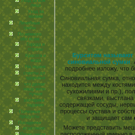
Уход за кожей
лица
Уход за
ногами
Лечебные
грибы
По немного
обо всем
Города и
страны
Бурситом называют
Красота и
мода
синовиальной сумки
.
На экране
подробнее изложу, что б
советы для
Синовиальная сумка, отн
здоровья
находится между костями
что делает
нашу жизнь
сухожилиями и пр.), пол
лучше
связками, выстлана
эзотерика и
содержащей сосуды, нервы
гадания
процессы сустава и собств
Полезные
продукты
и защищает сам
Посиделки
Можете представить меш
иcцеляемся
расположенный именно в т
Происшествия