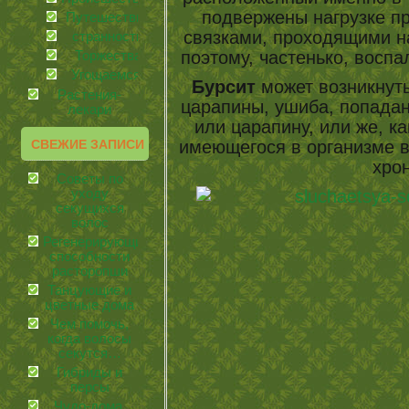
подвержены нагрузке пр
Путешествия
связками, проходящими н
странности
поэтому, частенько, воспа
Торжества
Угощаемся!
Бурсит
может возникнут
Растения-
царапины, ушиба, попадан
лекари
или царапину, или же, ка
имеющегося в организме в
СВЕЖИЕ ЗАПИСИ
хрон
Советы по
уходу
секущихся
волос
Регенерирующие
способности
расторопши
Танцующие и
цветные дома
Чем помочь,
когда волосы
секутся…
Гибриды и
персы
Чудо-дома.