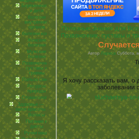
медицина
Беременность
и дети
болезни
внутренних
органов
Полезные Знания для Все
болезни кожи
Позвоночник, суставы и т
Женские
Случаетс
болезни
Мужские
Автор
Лариса
Суббота, м
болезни
Т
Позвоночник,
суставы и
травмы
Я хочу рассказать вам, о
Польза соков
Ресурсы
заболевании 
природы
Стоматология
Здоровье —
залог красоты
Волосы
Питание и
диеты
Ручки наши