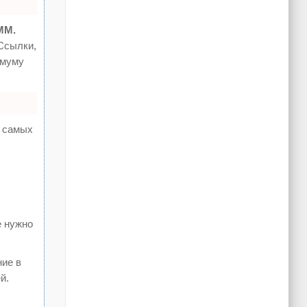
MM.
Ссылки,
имуму
а самых
е нужно
ние в
й.