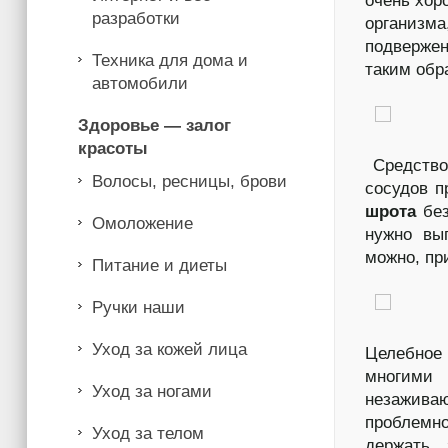
очень хор
разработки
организма
подвержен
Техника для дома и
таким обр
автомобили
Здоровье — залог
красоты
Средство,
Волосы, ресницы, брови
сосудов 
шрота
без
Омоложение
нужно вы
можно, пр
Питание и диеты
Ручки наши
Уход за кожей лица
Целебное
многими 
Уход за ногами
незажив
проблемн
Уход за телом
держать,