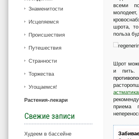
всеми по
Знаменитости
молодеет,
кровосна
Иcцеляемся
шрота, то
польза бу
Происшествия
Путешествия
Странности
Шрот можн
и пить.
Торжества
противопо
растороп
Угощаемся!
астматик
рекоменду
Растения-лекари
приема 
неперенос
Свежие записи
Забива
Худеем в бассейне