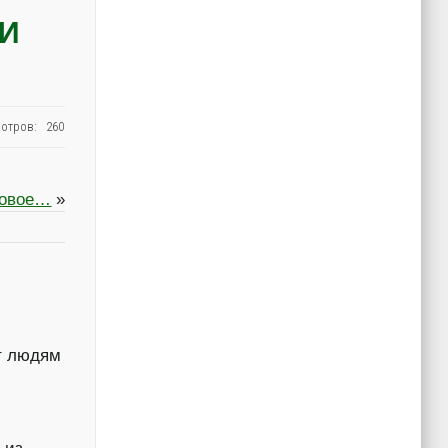
И
отров: 260
ловое…
»
ит людям