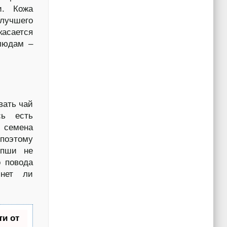
и. Кожа
 лучшего
асается
блюдам –
вать чай
сь есть
 семена
поэтому
опши не
о повода
 нет ли
и от