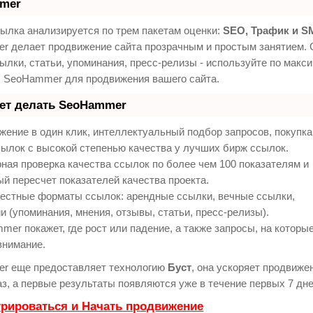
mer
ылка анализируется по трем пакетам оценки:
SEO, Трафик и S
 делает продвижение сайта прозрачным и простым занятием. 
ылки, статьи, упоминания, пресс-релизы - используйте по макс
 SeoHammer для продвижения вашего сайта.
еет делать SeoHammer
ение в один клик, интеллектуальный подбор запросов, покупк
ылок с высокой степенью качества у лучших бирж ссылок.
ная проверка качества ссылок по более чем 100 показателям и
й пересчет показателей качества проекта.
естные форматы ссылок: арендные ссылки, вечные ссылки,
и (упоминания, мнения, отзывы, статьи, пресс-релизы).
er покажет, где рост или падение, а также запросы, на которы
внимание.
r еще предоставляет технологию
Буст
, она ускоряет продвиже
аз, а первые результаты появляются уже в течение первых 7 дне
трироваться и Начать продвижение