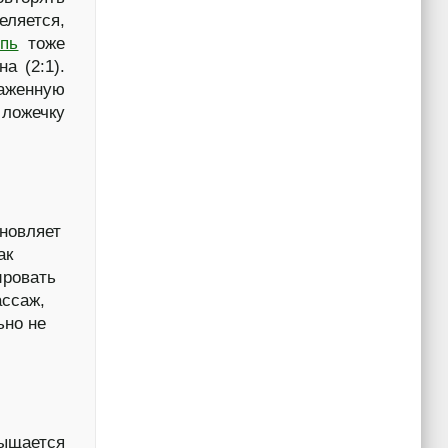
еляется,
ыпь
тоже
а (2:1).
раженную
 ложечку
новляет
ак
ировать
ассаж,
ьно не
сыщается