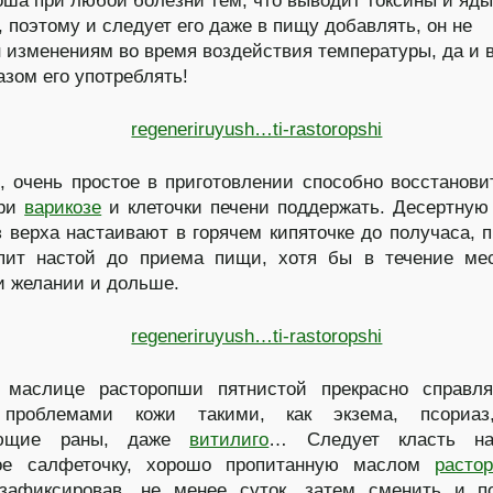
оша при любой болезни тем, что выводит токсины и яды
, поэтому и следует его даже в пищу добавлять, он не
 изменениям во время воздействия температуры, да и 
азом его употреблять!
 очень простое в приготовлении способно восстанови
при
варикозе
и клеточки печени поддержать. Десертную
 верха настаивают в горячем кипяточке до получаса, 
пит настой до приема пищи, хотя бы в течение мес
и желании и дольше.
 маслице расторопши пятнистой прекрасно справля
проблемами кожи такими, как экзема, псориаз
ающие раны, даже
витилиго
… Следует класть н
ое салфеточку, хорошо пропитанную маслом
раст
 зафиксировав, не менее суток, затем сменить и п