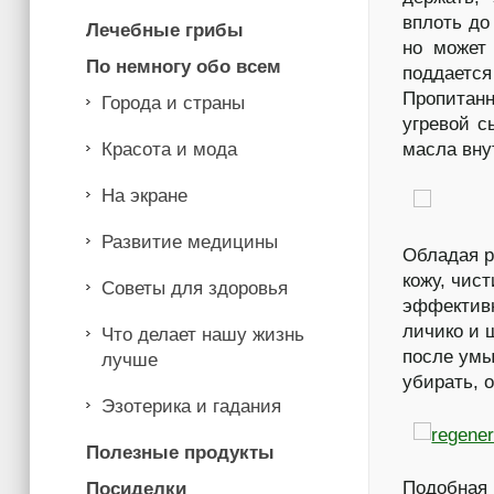
вплоть до
Лечебные грибы
но может
По немногу обо всем
поддается
Пропитанн
Города и страны
угревой с
Красота и мода
масла вну
На экране
Развитие медицины
Обладая р
кожу, чист
Советы для здоровья
эффективн
личико и 
Что делает нашу жизнь
после умы
лучше
убирать, о
Эзотерика и гадания
Полезные продукты
Подобная 
Посиделки