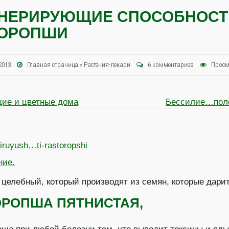
ЕНЕРИРУЮЩИЕ СПОСОБНОСТ
ТОРОПШИ
я 2013
Главная страница
»
Растения-лекари
6 комментариев
Просм
ие и цветные дома
Бессилие…по
ние.
 целебный, который производят из семян, которые дар
ОРОПША ПЯТНИСТАЯ,