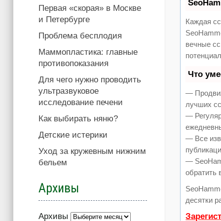
SeoHam
Первая «скорая» в Москве
и Петербурге
Каждая сс
SeoHammer
Проблема бесплодия
вечные сс
Маммопластика: главные
потенциал
противопоказания
Что ум
Для чего нужно проводить
ультразвуковое
— Продвиж
исследование печени
лучших сс
— Регуляр
Как выбирать няню?
ежедневны
Детские истерики
— Все изв
публикаци
Уход за кружевным нижним
— SeoHamm
бельем
обратить 
Архивы
SeoHamme
десятки р
Архивы
Зарегис