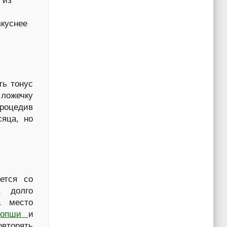
 из
вкуснее
ть тонус
 ложечку
процедив
яца, но
ется со
, долго
а место
оропши
и
овторять