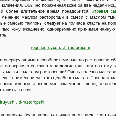
 излечения. Обычно пораженная коже за две недели исц
 и более длительное время понадобится.
Угревая с
 лечению маслом расторопши в смеси с маслом тмин
ые смесью тампоны следует на полчаса класть на по
ыпью кожу ежедневно, одновременно принимая чайную
трь.
егенерирующими способностями, масло расторопши об
ит и сохраняет ее красоту на долгие годы, вот поэтому т
ы маски с маслом расторопши! Очень полезно массаж
шею с применением этого целебного масла. Проводят м
вания вечером, а после массажа масло с кожи, желател
ставить на ночь.
процедура будет полезна всякой коже, ведь кожа на