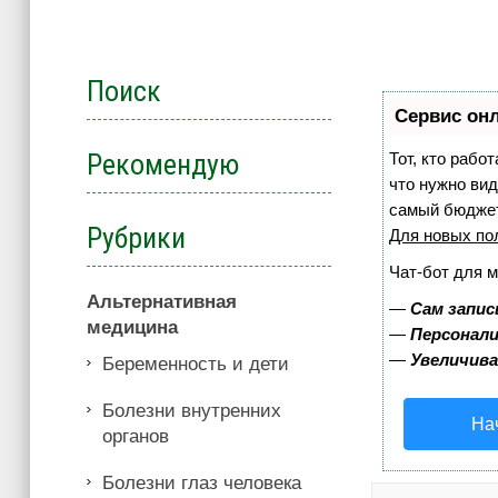
Поиск
Сервис онл
Рекомендую
Тот, кто рабо
что нужно вид
самый бюджет
Рубрики
Для новых по
Чат-бот для 
Альтернативная
—
Сам запис
медицина
—
Персонали
—
Увеличив
Беременность и дети
Болезни внутренних
На
органов
Болезни глаз человека