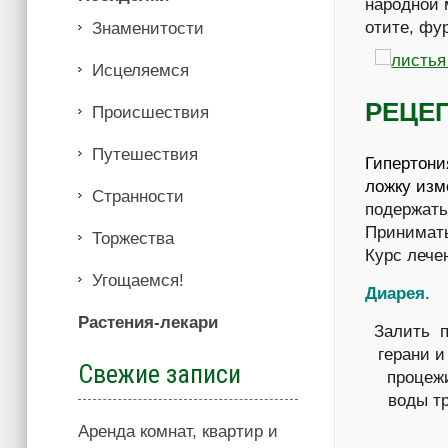
народной 
отите, фу
Знаменитости
Иcцеляемся
РЕЦЕ
Происшествия
Путешествия
Гипертони
ложку изм
Странности
подержать
Принимать
Торжества
Курс лече
Угощаемся!
Диарея
.
Растения-лекари
Залить п
герани и
Свежие записи
процежи
воды т
Аренда комнат, квартир и