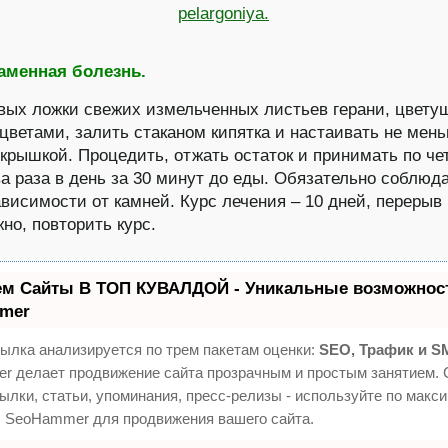
аменная болезнь.
вых ложки свежих измельченных листьев герани, цвету
цветами, залить стаканом кипятка и настаивать не мен
 крышкой. Процедить, отжать остаток и принимать по че
ва раза в день за 30 минут до еды. Обязательно соблюд
зависимости от камней. Курс лечения – 10 дней, перерыв 
но, повторить курс.
ем Сайты В ТОП КУВАЛДОЙ - Уникальные возможност
mer
ылка анализируется по трем пакетам оценки:
SEO, Трафик и S
 делает продвижение сайта прозрачным и простым занятием. 
ылки, статьи, упоминания, пресс-релизы - используйте по макс
 SeoHammer для продвижения вашего сайта.