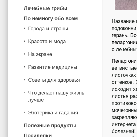
Лечебные грибы
По немногу обо всем
Название 
подоконни
Города и страны
герань. Во
Красота и мода
пеларгони
о
лечебны
На экране
Пеларгони
Развитие медицины
ветвистые
листочках
Советы для здоровья
оттенков.
исходит х
Что делает нашу жизнь
листья ра
лучше
противов
мочегонны
Эзотерика и гадания
закрепляю
интернета
Полезные продукты
болезней!
Посиделки