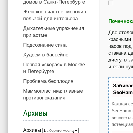
домов в Санкт-Петербурге
Женское счастье: мелочи с
пользой для интерьера
Почечнок
Дыхательные упражнения
Две столо
при астме
красными 
Подсознание сила
часов под
стакана д
Худеем в бассейне
диету, в 
Первая «скорая» в Москве
и если нуж
и Петербурге
Проблема бесплодия
Забива
Маммопластика: главные
SeoHam
противопоказания
Каждая сс
SeoHammer
Архивы
вечные сс
потенциал
Архивы