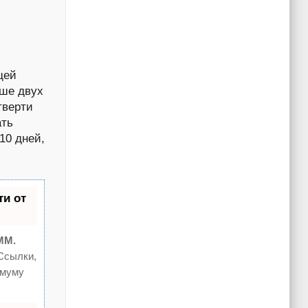
щей
ьше двух
тверти
ать
10 дней,
и от
MM.
Ссылки,
имуму