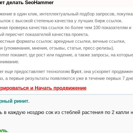
еет делать SeoHammer
ение в один клик, интеллектуальный подбор запросов, покупк
ылок с высокой степенью качества у лучших бирж ссылок.
ная проверка качества ссылок по более чем 100 показателям и
й пересчет показателей качества проекта.
естные форматы ссылок: арендные ссылки, вечные ссылки,
и (упоминания, мнения, отзывы, статьи, пресс-релизы).
er покажет, где рост или падение, а также запросы, на которы
внимание.
r еще предоставляет технологию
Буст
, она ускоряет продвиже
аз, а первые результаты появляются уже в течение первых 7 дне
трироваться и Начать продвижение
рный ринит
.
ь в каждую ноздрю сок из стеблей растения по 2 капли 
оль
.