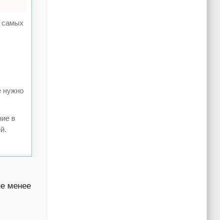
а самых
е нужно
ние в
й.
не менее