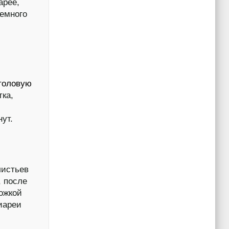
арее,
немного
толовую
тка,
ут.
листьев
, после
ложкой
иареи