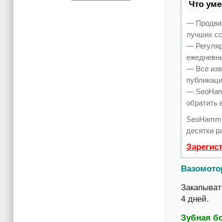
Что ум
— Продвиж
лучших сс
— Регуляр
ежедневны
— Все изв
публикаци
— SeoHamm
обратить 
SeoHamme
десятки р
Зарегис
Вазомото
Закапыват
4 дней.
Зубная б