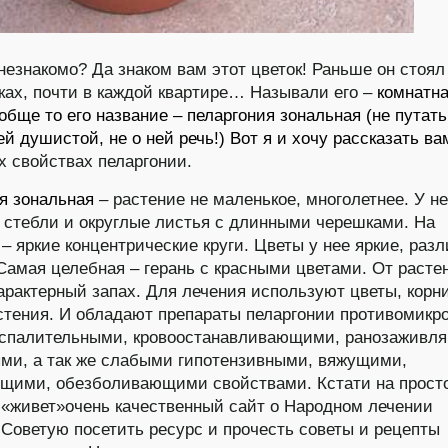
незнакомо? Да знаком вам этот цветок! Раньше он стоял
ках, почти в каждой квартире… Называли его –
комнатн
обще то его название – пеларгония зональная (не путать
ей душистой, не о ней речь!) Вот я и хочу рассказать ва
х свойствах пеларгонии.
я зональная
– растение не маленькое, многолетнее. У н
 стебли и округлые листья с длинными черешками. На
 – яркие концентрические круги. Цветы у нее яркие, раз
 Самая целебная – герань с красными цветами. От расте
арактерный запах. Для лечения используют цветы, корн
стения. И обладают препараты пеларгонии противомикр
оспалительными, кровоостанавливающими, ранозаживл
ми, а так же слабыми гипотензивными, вяжущими,
щими, обезболивающими свойствами. Кстати на прост
 «живет»очень качественный сайт о Народном лечении
 Советую посетить ресурс и прочесть советы и рецепты