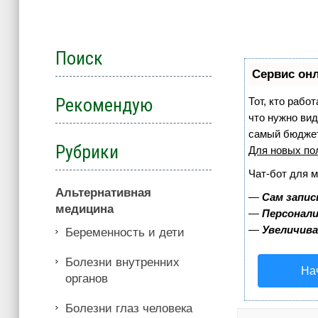
Поиск
Сервис онл
Рекомендую
Тот, кто рабо
что нужно вид
самый бюджет
Рубрики
Для новых по
Чат-бот для 
Альтернативная
—
Сам запис
медицина
—
Персонали
—
Увеличив
Беременность и дети
Болезни внутренних
На
органов
Болезни глаз человека