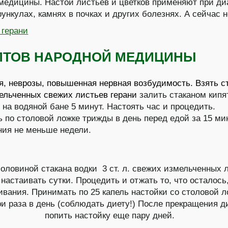
медицины. Настои листьев и цветков применяют при ди
рункулах, камнях в почках и других болезнях. А сейчас 
ПТОВ НАРОДНОЙ МЕДИЦИНЫ
я, неврозы, повышенная нервная возбудимость.
Взять с
ельченных свежих листьев герани
залить стаканом кипя
 на водяной бане 5 минут. Настоять час и процедить.
 по столовой ложке трижды в день перед едой за 15 мин
ния не меньше недели.
оловиной стакана водки 3 ст. л. свежих измельченных 
 настаивать сутки. Процедить и отжать то, что осталось
вания. Принимать по 25 капель настойки со столовой 
ри раза в день (соблюдать диету!) После прекращения д
попить настойку еще пару дней.