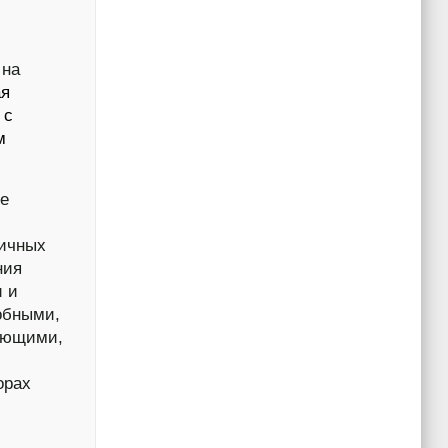
 на
ая
 с
м
ее
личных
ния
и и
обными,
яющими,
орах