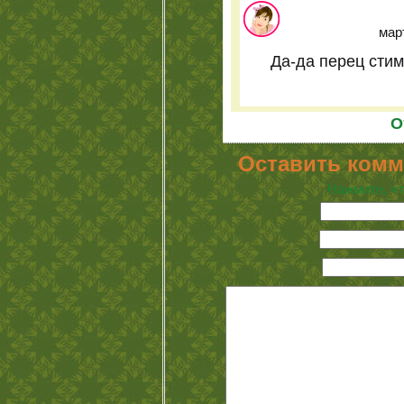
март
Да-да перец стим
О
Оставить комм
Нажмите, чт