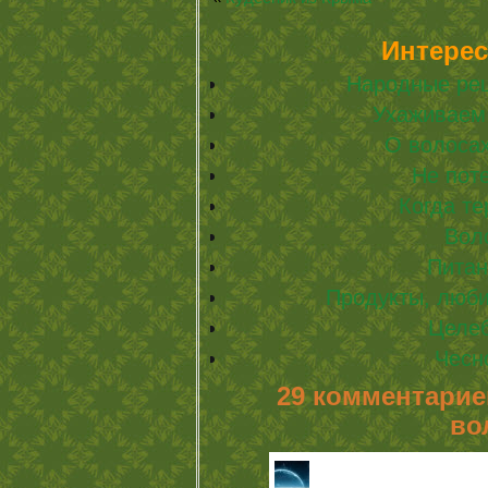
Интерес
Народные рец
Ухаживаем
О волоса
Не пот
Когда т
Вол
Питан
Продукты, люб
Целе
Чесн
29 комментарие
во