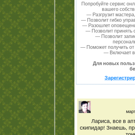
Попробуйте сервис онла
вашего собств
— Разгрузит мастера
— Позволит гибко управ
— Разошлет оповещения
— Позволит принять о
— Позволит запи
персонал
— Поможет получить от 
— Включает в
Для новых польз
бе
Зарегистрир
март
Лариса, все в ап
скипидар! Знаешь, пр
точ