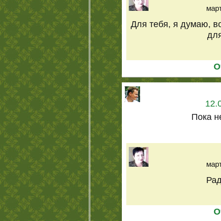
март
Для тебя, я думаю, во
дл
О
12.
Пока н
март
Рад
О