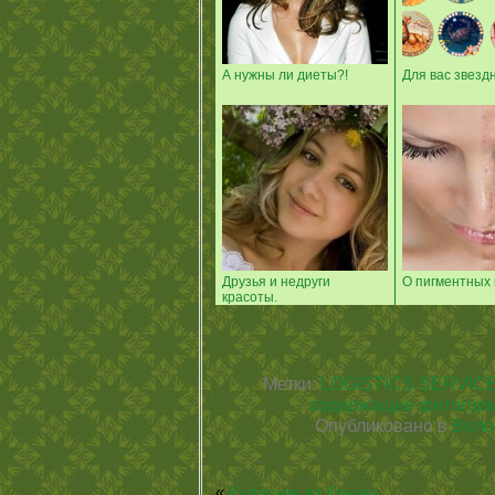
А нужны ли диеты?!
Для вас звезд
Друзья и недруги
О пигментных 
красоты.
Метки:
LOGISTICS SERVIC
содержащие фитогор
Опубликовано в
Воло
«
Кудесник из Крыма