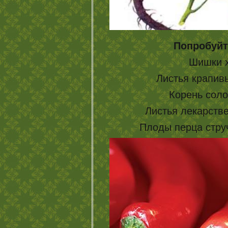
Попробуйт
Шишки х
Листья крапивы
Корень солод
Листья лекарстве
Плоды перца стручк