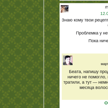
m
12.
Знаю кому твои рецеп
Проблемка у не
Пока ниче
март
Беата, напишу про
ничего не помогло,
тратили, а тут — немн
месяца волосы
О