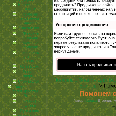
медицина
Вы создали или только планируете 
Беременность
продвигать? Продвижение сайта –
и дети
мероприятий, направленных на у
его позиций в поисковых системах
болезни
внутренних
органов
Ускорение продвижения
болезни кожи
Женские
Если вам трудно попасть на перв
болезни
попробуйте технологию
Буст
, она
первые результаты появляются уж
Мужские
запрос у вас не продвинется в Топ
болезни
вернут деньги.
Позвоночник,
суставы и
травмы
Начать продвижени
Польза соков
Ресурсы
природы
Полезные Знания для Вс
Стоматология
Волосы
> Помо
Здоровье —
залог красоты
Поможем с
Волосы
Автор
Лариса
Вторник, м
Питание и
диеты
Т
Ручки наши