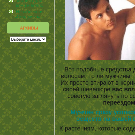
Малина для
кожи и волос
Незабвенная
«Сердючка»…
АРХИВЫ
Вот подобные средства 
волосам, то ли мужчины, 
Их просто втирают в корни
своей шевелюре
вас вол
советую заглянуть по с
переездом
Мужчин сразу успок
веществ на вашей 
К растениям, которые со