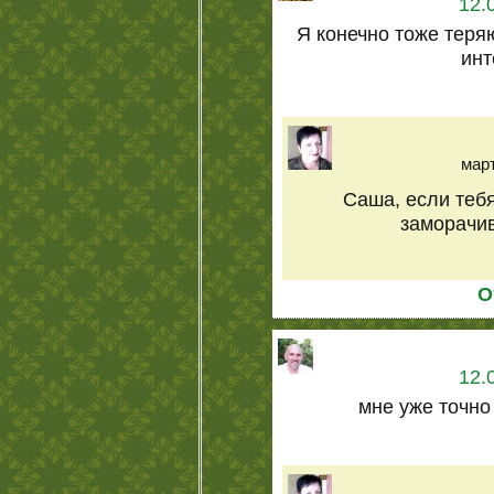
12.
Я конечно тоже теря
инт
март
Саша, если тебя
заморачив
О
12.
мне уже точно