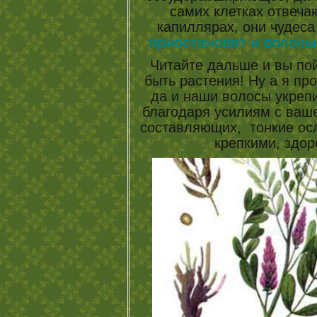
самих клетках отвеча
капиллярах, они чудеса
приостановят и волосы
Читайте дальше и вы пой
быть растения! Ну а я пр
да и наши волосы укрепи
благодаря усилиям с ваш
составляющих, тонкие ос
крепкими, здо