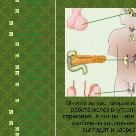
Уход за кожей
лица
Уход за
ногами
Лечебные
грибы
По немного
обо всем
Города и
страны
Красота и
мода
На экране
советы для
здоровья
что делает
нашу жизнь
лучше
эзотерика и
Многие из вас, скорее в
гадания
работа желез внутрен
Полезные
гормонов
, а вот яични
продукты
озабочены здоровьем ж
Посиделки
выглядят и здоров
иcцеляемся
Происшествия