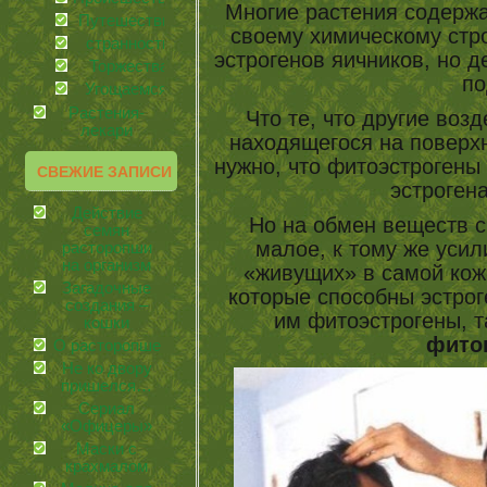
Многие растения содерж
Путешествия
своему химическому стр
странности
эстрогенов яичников, но д
Торжества
по
Угощаемся!
Растения-
Что те, что другие возд
лекари
находящегося на поверхн
нужно, что фитоэстрогены
СВЕЖИЕ ЗАПИСИ
эстроген
Действие
Но на обмен веществ с
семян
малое, к тому же уси
расторопши
на организм
«живущих» в самой коже
Загадочные
которые способны эстрог
создания –
им фитоэстрогены, т
кошки
фито
О расторопше
Не ко двору
пришелся…
Сериал
«Офицеры»
Маски с
крахмалом