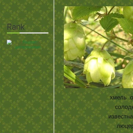
хмель 
солод
известна
люцер