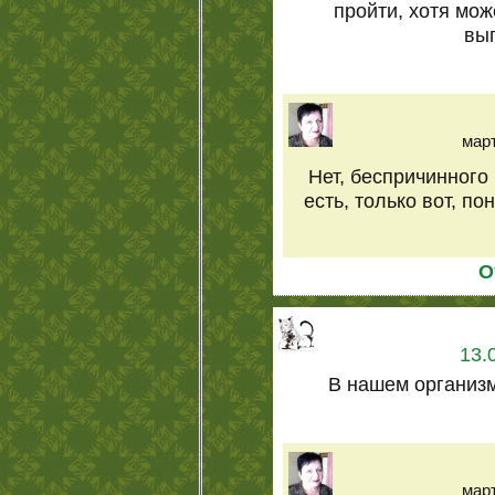
пройти, хотя мож
вы
март
Нет, беспричинного 
есть, только вот, по
О
13.
В нашем организм
март