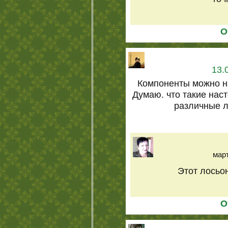
О
13.
Компоненты можно на
Думаю. что такие нас
различные л
март
Этот лосьон
О