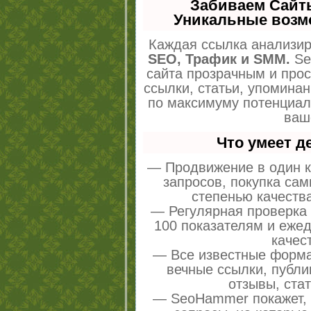
Забиваем Сайт
Уникальные возм
Каждая ссылка анализир
SEO, Трафик и SMM.
Se
сайта прозрачным и про
ссылки, статьи, упоминан
по максимуму потенциа
ваш
Что умеет 
— Продвижение в один к
запросов, покупка са
степенью качеств
— Регулярная проверка 
100 показателям и еже
качес
— Все известные форма
вечные ссылки, публи
отзывы, стат
— SeoHammer покажет, г