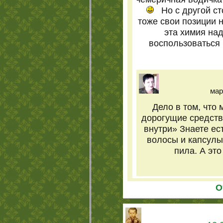
Но с другой с
тоже свои позиции н
эта химия на
воспользоваться
мар
Дело в том, что 
дорогущие средств
внутри» Знаете ест
волосы и капсулы
пила. А это
О