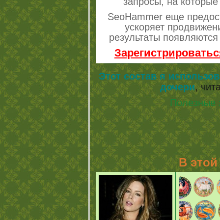
запросы, на которые
SeoHammer еще предос
ускоряет продвижени
результаты появляются 
Зарегистрироватьс
Этот состав я использо
дочери
, чит
Полезные 
В этой