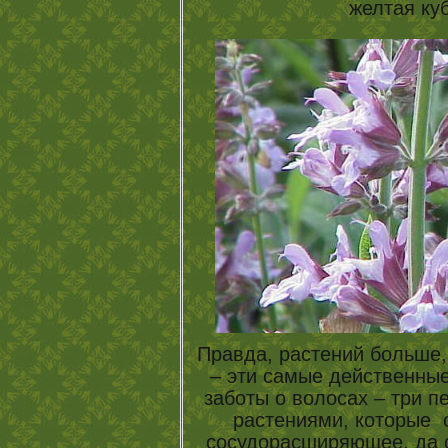
желтая ку
Правда, растений больше,
– эти самые действенные
заботы о волосах – три п
растениями, которые 
сосудорасширяющее, да с