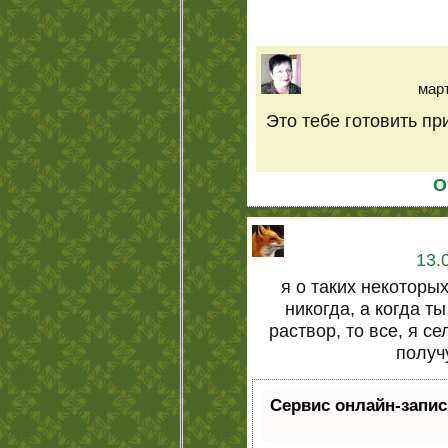
март
Это тебе готовить при
О
13.
я о таких некоторы
никогда, а когда т
раствор, то все, я се
получ
Сервис онлайн-запис