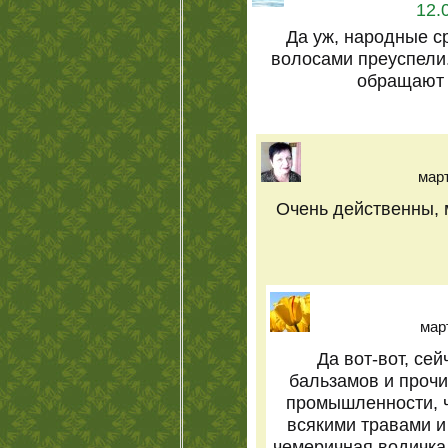
12.
Да уж, народные с
волосами преуспели.
обращают 
март
Очень действенны, м
март
Да вот-вот, се
бальзамов и прочи
промышленности, ч
всякими травами и
чемеричная водичка