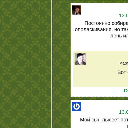
13.
Постоянно собир
ополаскивания, но так
лень ил
март
Вот 
О
13.
Мой сын лысеет пот