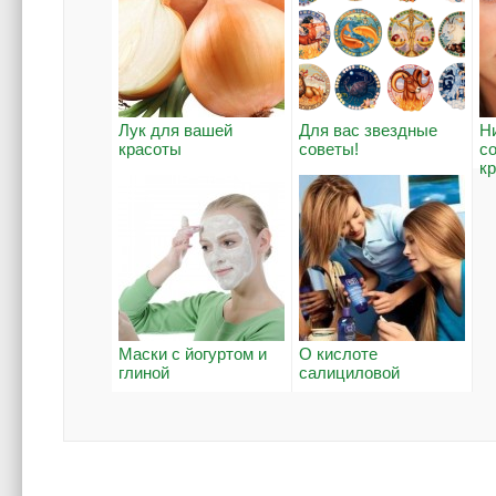
Лук для вашей
Для вас звездные
Н
красоты
советы!
с
кр
Маски с йогуртом и
О кислоте
глиной
салициловой