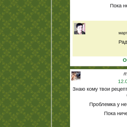
Пока н
март
Рад
О
m
12.
Знаю кому твои рецеп
Проблемка у не
Пока ниче