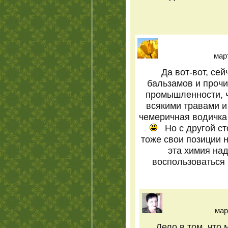
март
Да вот-вот, се
бальзамов и прочи
промышленности, ч
всякими травами и
чемеричная водичка
Но с другой с
тоже свои позиции н
эта химия на
воспользоваться
мар
Дело в том, что 