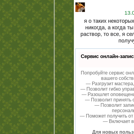
13.
я о таких некоторы
никогда, а когда т
раствор, то все, я се
получ
Сервис онлайн-запис
Попробуйте сервис онла
вашего собств
— Разгрузит мастера
— Позволит гибко управ
— Разошлет оповещения
— Позволит принять о
— Позволит запи
персонал
— Поможет получить от 
— Включает в
Для новых польз