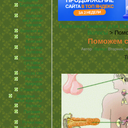
медицина
Беременность
и дети
болезни
внутренних
органов
Полезные Знания для Вс
болезни кожи
Волосы
> Помо
Женские
Поможем с
болезни
Мужские
Автор
Лариса
Вторник, м
болезни
Т
Позвоночник,
суставы и
травмы
Польза соков
Ресурсы
природы
Стоматология
Здоровье —
залог красоты
Волосы
Питание и
диеты
Ручки наши