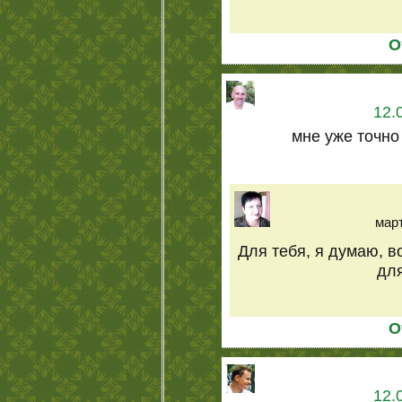
О
12.
мне уже точно
март
Для тебя, я думаю, во
дл
О
12.