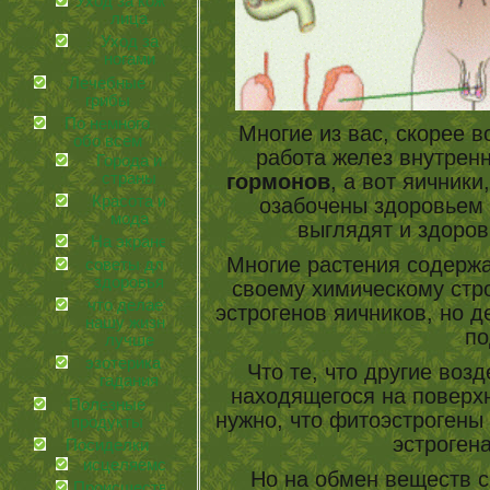
Уход за кожей
лица
Уход за
ногами
Лечебные
грибы
По немного
Многие из вас, скорее в
обо всем
работа желез внутрен
Города и
гормонов
, а вот яични
страны
Красота и
озабочены здоровьем ж
мода
выглядят и здоров
На экране
Многие растения содерж
советы для
здоровья
своему химическому стр
что делает
эстрогенов яичников, но д
нашу жизнь
по
лучше
эзотерика и
Что те, что другие возд
гадания
находящегося на поверхн
Полезные
нужно, что фитоэстрогены
продукты
эстроген
Посиделки
иcцеляемся
Но на обмен веществ с
Происшествия