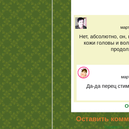
март
Нет, абсолютно, он,
кожи головы и вол
продолж
март
Да-да перец стим
О
Оставить комм
Нажмите, чт