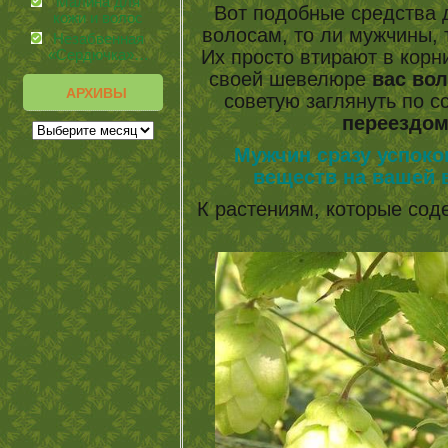
Малина для
Вот подобные средства 
кожи и волос
волосам, то ли мужчины, 
Незабвенная
Их просто втирают в корни
«Сердючка»…
своей шевелюре
вас вол
АРХИВЫ
советую заглянуть по с
переездом
Мужчин сразу успок
веществ на вашей 
К растениям, которые со