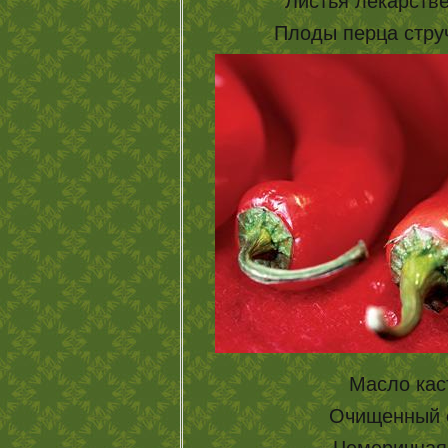
Листья лекарстве
Плоды перца стручк
Масло каст
Очищенный с
Чемеричная 