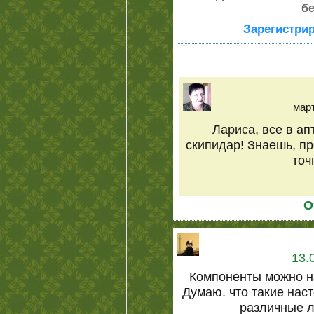
бе
Зарегистрир
март
Лариса, все в ап
скипидар! Знаешь, пр
точ
О
13.
Компоненты можно на
Думаю. что такие нас
различные л