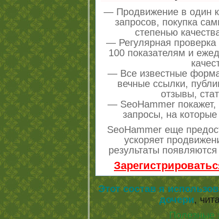
— Продвижение в один к
запросов, покупка са
степенью качеств
— Регулярная проверка 
100 показателям и еже
качес
— Все известные форма
вечные ссылки, публи
отзывы, стат
— SeoHammer покажет, г
запросы, на которые
SeoHammer еще предос
ускоряет продвижени
результаты появляются 
Зарегистрироватьс
Этот состав я использо
дочери
, чит
Полезные 