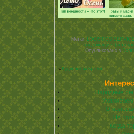
Тип внешности – что это?!
Травы и маски
пигментации.
Метки:
LOGISTICS SERVIC
содержащие фитогор
Опубликовано в
Воло
«
Кудесник из Крыма
Интерес
Народные рец
Ухаживаем
О волоса
Не пот
Когда т
Вол