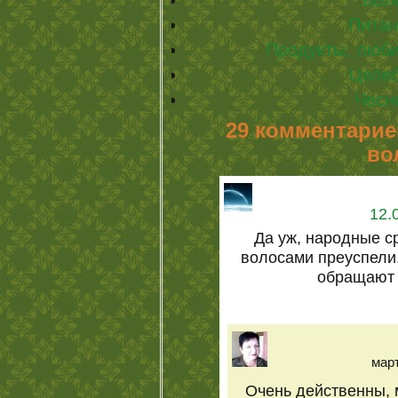
Питан
Продукты, люб
Целе
Чесн
29 комментарие
во
12.
Да уж, народные с
волосами преуспели.
обращают 
март
Очень действенны, м