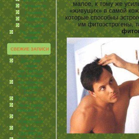
малое, к тому же уси
Путешествия
«живущих» в самой коже
странности
которые способны эстрог
Торжества
им фитоэстрогены, т
Угощаемся!
фито
Растения-
лекари
СВЕЖИЕ ЗАПИСИ
Действие
семян
расторопши
на организм
Загадочные
создания –
кошки
О расторопше
Не ко двору
пришелся…
Сериал
«Офицеры»
Маски с
крахмалом