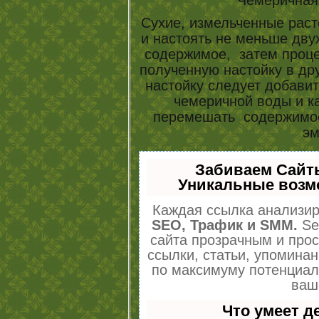
Сухие, измельченные раст
и настоять не меньше дву
содержимое, затем процед
полученную настойку в др
настойку следует добавит
чемеричной воды и к
перемешать содержимое
эм
Забиваем Сайт
Уникальные возм
Каждая ссылка анализир
SEO, Трафик и SMM.
Se
сайта прозрачным и про
ссылки, статьи, упоминан
по максимуму потенциа
ваш
Что умеет 