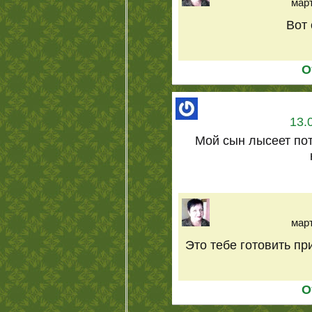
март
Вот 
О
13.
Мой сын лысеет пот
март
Это тебе готовить при
О