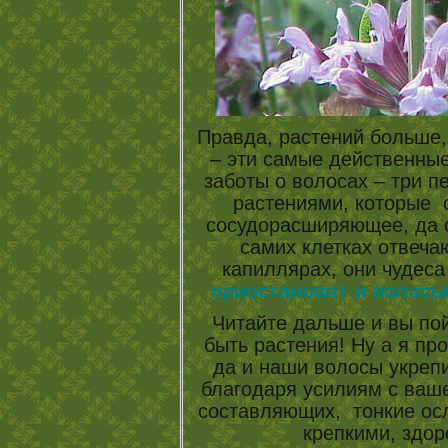
Правда, растений больше,
– эти самые действенные
заботы о волосах – три п
растениями, которые 
сосудорасширяющее, да с
самих клетках отвеча
капиллярах, они чудеса
приостановят и волосы
Читайте дальше и вы пой
быть растения! Ну а я пр
да и наши волосы укрепи
благодаря усилиям с ваш
составляющих, тонкие ос
крепкими, здо