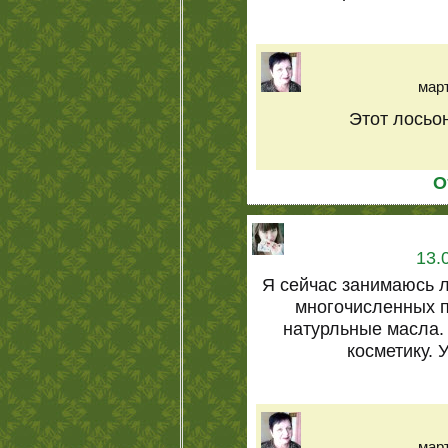
март
Этот лосьон
О
13.
Я сейчас занимаюсь 
многочисленных п
натурльные масла.
косметику. 
март