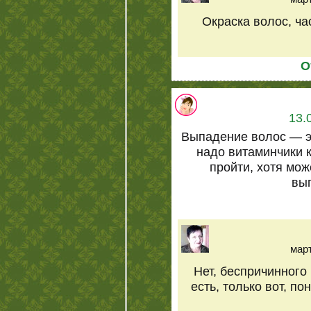
Окраска волос, ча
О
13.
Выпадение волос — эт
надо витаминчики 
пройти, хотя мож
вы
март
Нет, беспричинного 
есть, только вот, по