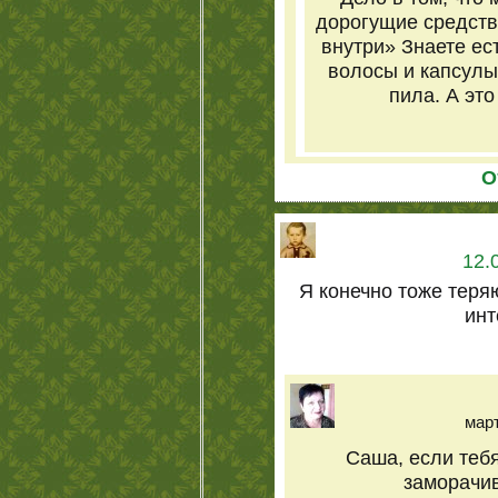
дорогущие средств
внутри» Знаете ест
волосы и капсулы
пила. А это
О
12.
Я конечно тоже теря
инт
март
Саша, если тебя
заморачив