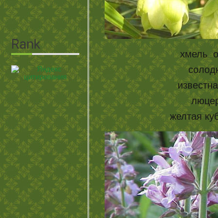
хмель 
солод
известна
люцер
желтая ку