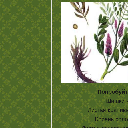
Попробуйт
Шишки х
Листья крапивы
Корень солод