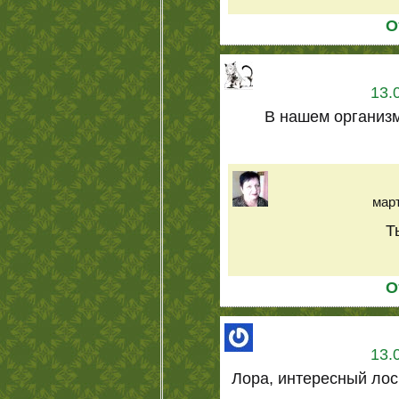
О
13.
В нашем организм
март
Т
О
13.
Лора, интересный лос