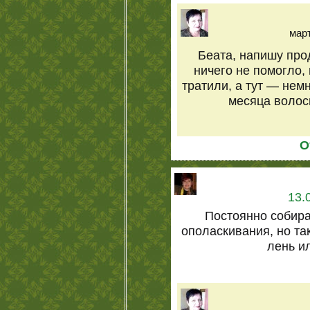
март
Беата, напишу про
ничего не помогло,
тратили, а тут — немн
месяца волосы
О
13.
Постоянно собир
ополаскивания, но так
лень ил