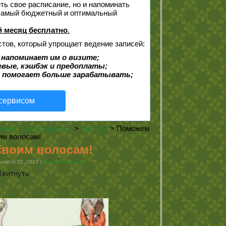
еть свое расписание, но и напоминать
 самый бюджетный и оптимальный
 месяц бесплатно
.
стов, который упрощает ведение записей:
 напоминает им о визите;
евые, кэшбэк и предоплаты;
 помогает больше зарабатывать;
 сервисом
овье - залог красоты
>
Волосы
> Поможем
им волосам!
воим волосам!
марта 12, 2013 |
29 комментариев
Твитнуть