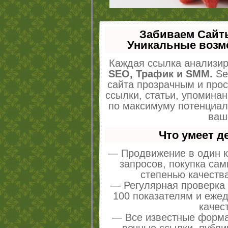
Забиваем Сайт
Уникальные возм
Каждая ссылка анализир
SEO, Трафик и SMM.
Se
сайта прозрачным и про
ссылки, статьи, упоминан
по максимуму потенциа
ваш
Что умеет 
— Продвижение в один к
запросов, покупка са
степенью качеств
— Регулярная проверка 
100 показателям и еже
качес
— Все известные форма
вечные ссылки, публи