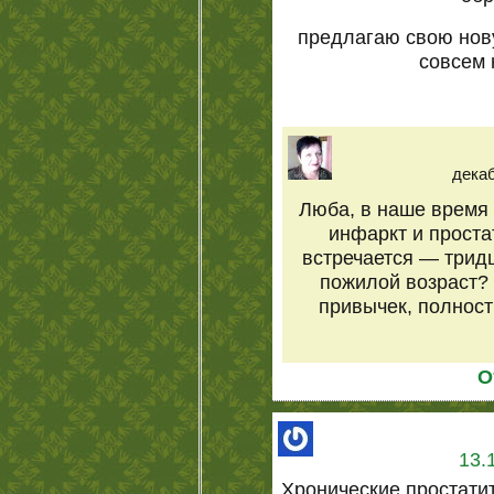
предлагаю свою нову
совсем 
декаб
Люба, в наше время т
инфаркт и проста
встречается — тридц
пожилой возраст? 
привычек, полность
О
13.
Хронические простати