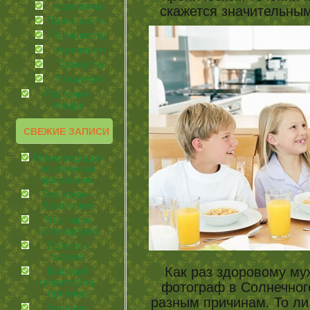
иcцеляемся
скажется значительны
Происшествия
Путешествия
странности
Торжества
Угощаемся!
Растения-
лекари
СВЕЖИЕ ЗАПИСИ
Рекомендации
по лечению
при экземе.
Рак кожи –
базалиома
Что такое
остеоартроз
Болезнь
экзема
Как раз здоровому му
Высокий
гемоглобин,
фотограф в Солнечног
причины
разным причинам. То ли 
Болезни,