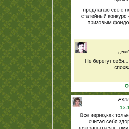
предлагаю свою н
статейный конкурс 
призовым фондом
декаб
Не берегут себя..
спохв
О
Еле
13.
Все верно,как тольк
считая себя здо
возвращаться к тому