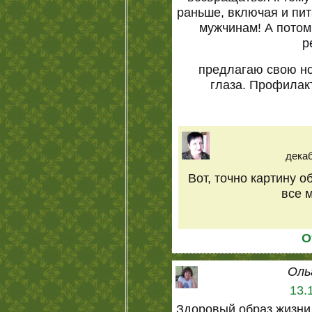
раньше, включая и пи
мужчинам! А потом
р
предлагаю свою но
глаза. Профилак
декаб
Вот, точно картину о
все м
О
Оль
13.
Здоровый образ жизни