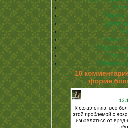
Полез
Помощь 
Другие р
О сл
Травы и с
«Подружка» 
Травки 
Питание и 
10 комментарие
форме боле
12.
К сожалению, все бо
этой проблемой с возр
избавляться от вред
обр