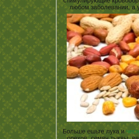
стимулирующие кровообра
любом заболевании, а у
Больше ешьте лука и
чес
орехов, семян тыквы, в