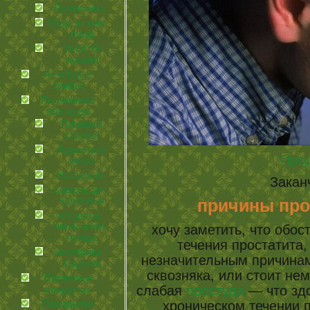
Ручки наши
Уход за кожей
лица
Уход за
ногами
Лечебные
грибы
По немного
обо всем
Города и
страны
Красота и
Про
мода
На экране
Закан
советы для
здоровья
причины про
что делает
нашу жизнь
хочу заметить, что обос
лучше
течения простатита,
эзотерика и
незначительным причина
гадания
сквозняка, или стоит нем
Полезные
слабая
простуда
— что здо
продукты
хроническом течении п
Посиделки