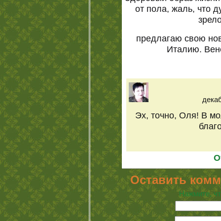
от пола, жаль, что 
зрел
предлагаю свою но
Италию. Вен
декаб
Эх, точно, Оля! В м
благо
О
Оставить комм
Нажмите, чт