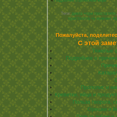
«
Подробнее о целебном жире
Теги:
диета +при простатите
простатита +у мужчин
,
п
Пожалуйста, поделитес
С этой заме
Тяжелые 
Подробнее о причин
Причи
Катара
Прополис и на
Креветки, яйца и продук
Польза творога, с
Орешки и йо
Польза зубам и 