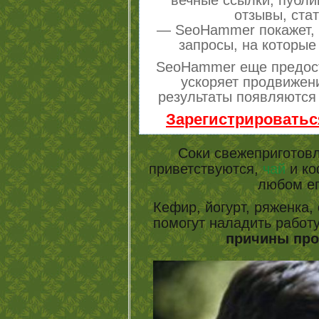
отзывы, стат
— SeoHammer покажет, г
запросы, на которые
SeoHammer еще предос
ускоряет продвижени
результаты появляются 
Зарегистрироватьс
Соки свежеприготовл
приветствуются,
чай
и ко
любом ег
Кефир, йогурт, ряженка
помогут наладить работу
причины про