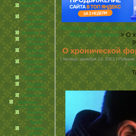
медицина
Беременность
и дети
болезни
внутренних
органов
Полезные Знания для Все
болезни кожи
Мужские болезни
> О х
Женские
р
болезни
О хронической фо
Мужские
болезни
| Четверг, декабря 12, 2013 | Рубрика
Позвоночник,
|
10 
суставы и
травмы
Т
Польза соков
Ресурсы
природы
Стоматология
Здоровье —
залог красоты
Волосы,
ресницы,
брови
Питание и
диеты