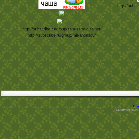
http://subsc
http://subscribe.ru/group/sam-sebe-dizajner/
http://subscribe.ru/group/mir-anonsov/
Пол
ZnaniyaPolza.ru