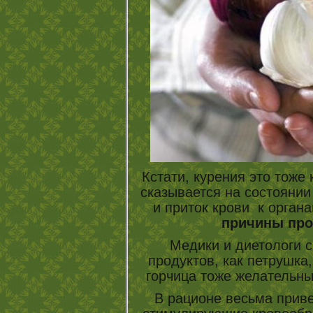
Кстати, курения это тоже 
сказывается на состоянии 
и приток крови к орган
причины про
Медики и диетологи с
продуктов, как петрушка
горчица тоже желательны
В рационе весьма приве