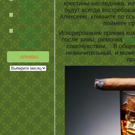
крестины наследника, ил
«двойники»
псориаза
будут всегда востребова
Делать
Алексеем, кликните по ссы
зарядку для
поймете ср
глаз
Еще народное
Игнорирование приема ко
лечение
после зимы, рюмочка
спи
перхоти и
самочувствии… В общем
себорея
незначительный, и може
АРХИВЫ
пр