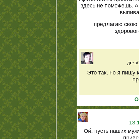
здесь не поможешь. А
выпива
предлагаю свою 
здоровог
декаб
Это так, но я пишу 
пр
О
13.
Ой, пусть наших муж
приве