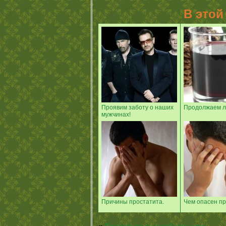
В этой
Проявим заботу о наших
Продолжаем л
мужчинах!
Причины простатита.
Чем опасен пр