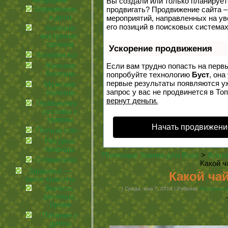
медицина
Вы создали или только планируете 
Беременность
продвигать? Продвижение сайта –
и дети
мероприятий, направленных на у
его позиций в поисковых системах
болезни
внутренних
органов
Ускорение продвижения
болезни кожи
Женские
Если вам трудно попасть на перв
болезни
попробуйте технологию
Буст
, она
первые результаты появляются уж
Мужские
запрос у вас не продвинется в Топ
болезни
вернут деньги.
Позвоночник,
суставы и
травмы
Начать продвижени
Польза соков
Ресурсы
природы
Полезные Знания для Всех
>
Альте
Стоматология
Какой ч
Здоровье —
Какой чай
залог красоты
Волосы,
| Среда, мая 7, 2014 | Рубрика
Альтернати
ресницы,
брови
Питание и
диеты