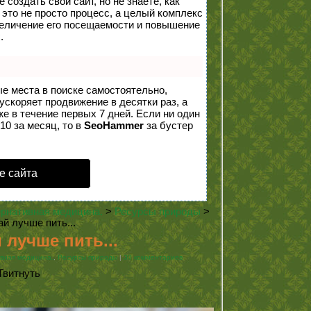
создать свой сайт, но не знаете, как
 это не просто процесс, а целый комплекс
величение его посещаемости и повышение
.
ые места в поиске самостоятельно,
 ускоряет продвижение в десятки раз, а
е в течение первых 7 дней. Если ни один
10 за месяц, то в
SeoHammer
за бустер
е сайта
рнативная медицина.
>
Ресурсы природы
>
ай лучше пить...
 лучше пить...
вная медицина.
,
Ресурсы природы
|
30 комментариев
Твитнуть