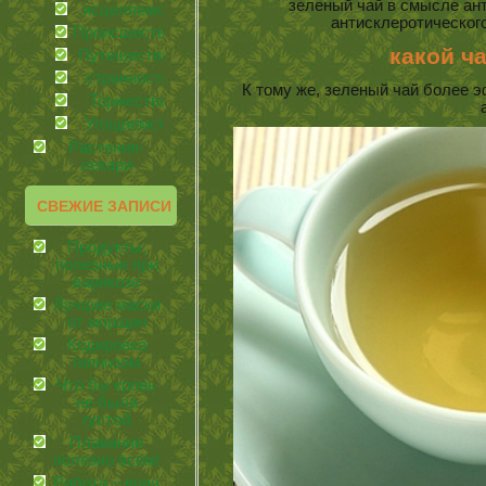
зеленый чай в смысле ан
иcцеляемся
антисклеротического
Происшествия
какой ч
Путешествия
странности
К тому же, зеленый чай более 
Торжества
Угощаемся!
Растения-
лекари
СВЕЖИЕ ЗАПИСИ
Продукты,
полезные при
варикозе
Лучшие маски
от морщин
Кодировка
гипнозом
Что бы кровь
не была
густой
Плавание
полезно всем!
Работа – врач