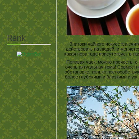
Знатоки чайного искусства счит
действовать на людей, и меняется
какая пора года присутствует в 
Попивая чаек, можно прочесть о
очень актуальная тема! Совместно
обстановке, только поспособству
более глубокими и близкими и уж 