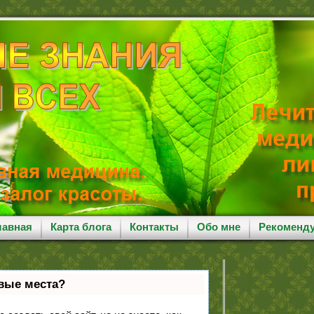
лавная
Карта блога
Контакты
Обо мне
Рекоменд
рвые места?