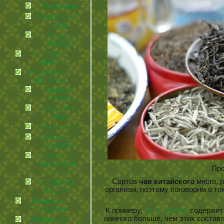
Ручки наши
Уход за кожей
лица
Уход за
ногами
Лечебные
грибы
По немного
обо всем
Города и
страны
Красота и
мода
На экране
советы для
здоровья
что делает
нашу жизнь
Про
лучше
Сортов
чая китайского
много, 
эзотерика и
организм, поэтому поговорим о то
гадания
Полезные
продукты
К примеру,
зеленый чай
содержит 
намного больше, чем этих соста
Посиделки