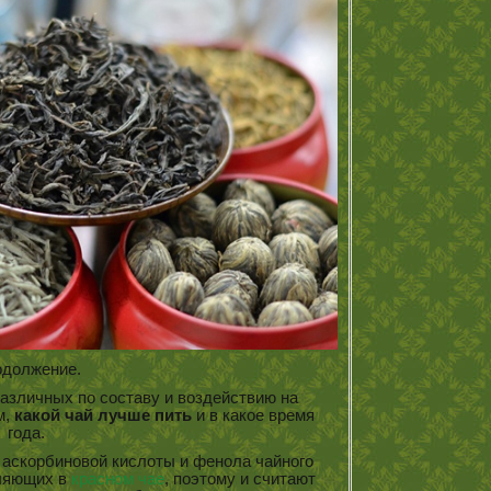
должение.
различных по составу и воздействию на
м,
какой чай лучше пить
и в какое время
года.
аскорбиновой кислоты и фенола чайного
вляющих в
красном чае
, поэтому и считают