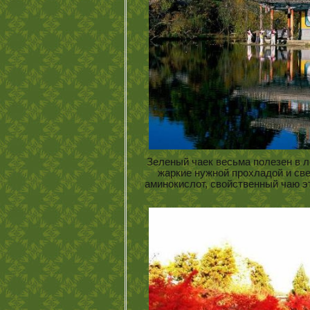
Зеленый чаек весьма полезен в л
жаркие нужной прохладой и св
аминокислот, свойственный чаю 