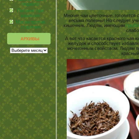
педиатр
Питание при
варикозе
Многие чаи цветочные, готовятся 
весьма полезны! Но следует уч
Маски против
кишечник. Людям, имеющим
проб
старения
слабо
А вот что касается красного чая ки
АРХИВЫ
желудок и способствует избавле
мочегонным свойством. Людям пр
красный