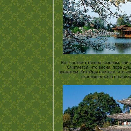
Вот соответственно сезонам, чай
Считается, что весна, пора д
ароматом. Китайцы считают, что чай
скопившегося в органи