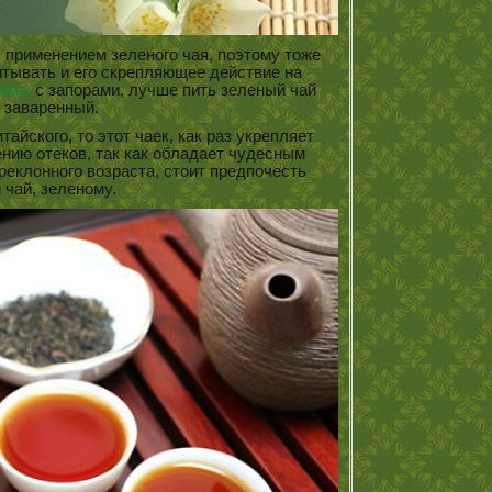
с применением зеленого чая, поэтому тоже
итывать и его скрепляющее действие на
лемы
с запорами, лучше пить зеленый чай
 заваренный.
тайского, то этот чаек, как раз укрепляет
нию отеков, так как обладает чудесным
еклонного возраста, стоит предпочесть
 чай, зеленому.