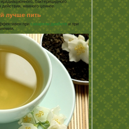
тирадиационного, бактерицидного
 действия, намного ценнее.
ай лучше пить
эффективен при
сахарном диабете
и при
анемии.