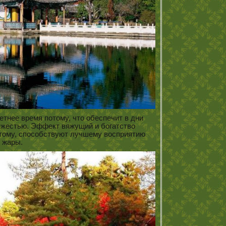
етнее время потому, что обеспечит в дни
ежестью. Эффект вяжущий и богатство
этому, способствуют лучшему восприятию
жары.