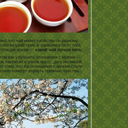
ают, что чай имеет свойство по разному
 его воздействие, в зависимости от того,
настоящее время —
какой чай лучше пить
.
 том как улучшить отношения с мужем —
е чаепитие в узком кругу, да в интимной
ют тому, что бы отношения с мужем стали
точно помогут вернуть прежние чувства...