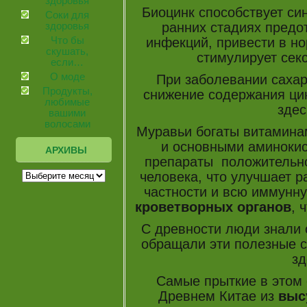
здоровья
Биоцинк способствует син
Соки для
ранних стадиях предо
здоровья
инфекций, привести в но
Что бы
скушать,
стимулирует сек
если…
О моде
При заболевании саха
Продукты,
снижение содержания цин
любимые
здес
вашими
волосами
Муравьи богаты витаминам
и основными аминокис
АРХИВЫ
препараты положительно
человека, что улучшает р
частности и всю иммунну
кроветворных органов
, 
С древности люди знали 
обращали эти полезные с
зд
Самые прыткие в этом
Древнем Китае из
выс