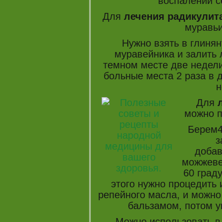
воспалении с
Для
лечения радикулит
муравьи
Нужно взять в глиня
муравейника и залить 
темном месте две недели
больные места 2 раза в д
н
Для
можно п
Берем4
з
добав
можжеве
60 град
этого нужно процедить и
репейного масла, и можно
бальзамом, потом у
Можно использовать в