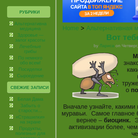
РУБРИКИ
Альтернативная
Home
>
Альтернативная 
медицина
Вот теб
Здоровье —
залог красоты
by
Лариса
on Четверг,
Лечебные
грибы
М
По немного
знак
обо всем!
как
Посиделки
Сыроедение
труже
СВЕЖИЕ ЗАПИСИ
о
по
Белая Дама
Вначале узнайте, какими
Забыть о
старости…
муравьи. Самое главное б
«Страшилки»
вернее –
биоцинк.
Э
на экране
активизации более, че
Продукты,
че
полезные для