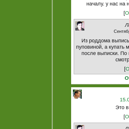
началу. у нас на
[
О
Л
Сентябр
Из роддома выписы
пуповиной, а купать 
после выписки. По
смотр
[
О
О
15.
Это в
[
О
Л