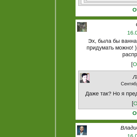
О
16.
Эх, была бы ванна
придумать можно! )
распр
[
О
Л
Сентябр
Даже так? Но я пре
[
О
О
Влади
16.