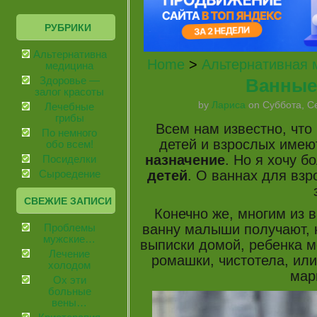
РУБРИКИ
Альтернативная
Home
>
Альтернативная 
медицина
Ванные
Здоровье —
залог красоты
by
Лариса
on Суббота, Се
Лечебные
грибы
Всем нам известно, что
По немного
детей и взрослых имею
обо всем!
назначение
. Но я хочу б
Посиделки
детей
. О ваннах для взр
Сыроедение
СВЕЖИЕ ЗАПИСИ
Конечно же, многим из в
ванну малыши получают, к
Проблемы
мужские…
выписки домой, ребенка м
Лечение
ромашки, чистотела, или
холодом
мар
Ох эти
больные
вены…