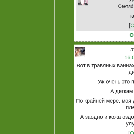
Сентябр
та
[
О
О
m
16.
Вот в травяных ваннах
д
Уж очень это 
А деткам
По крайней мере, моя 
пл
А заодно и кожа озд
ул
[
О