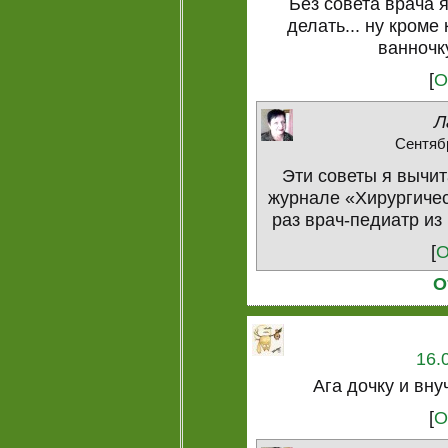
Без совета врача 
делать... ну кроме
ванночк
[
О
Л
Сентябр
Эти советы я вычи
журнале «Хирургическ
раз врач-педиатр из
[
О
О
16.
Ага дочку и вну
[
О