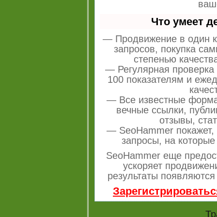
ваш
Что умеет 
— Продвижение в один к
запросов, покупка са
степенью качеств
— Регулярная проверка 
100 показателям и еже
качес
— Все известные форма
вечные ссылки, публи
отзывы, стат
— SeoHammer покажет, г
запросы, на которые
SeoHammer еще предос
ускоряет продвижени
результаты появляются 
Зарегистрироватьс
Тр