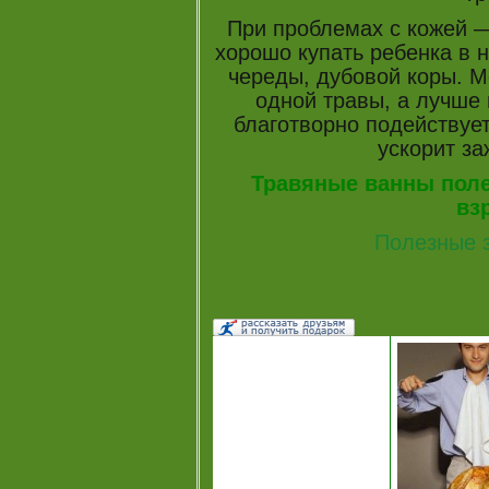
При проблемах с кожей
хорошо купать ребенка в н
череды, дубовой коры. Мо
одной травы, а лучше 
благотворно подействуе
ускорит за
Травяные ванны поле
вз
Полезные з