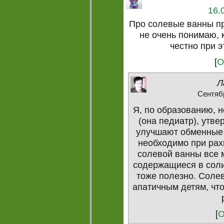
16.
Про солевые ванны п
не очень понимаю, 
честно при э
[
О
Л
Сентябр
Я, по образованию, н
(она педиатр), утве
улучшают обменные 
необходимо при рах
солевой ванны все 
содержащиеся в соли
тоже полезно. Соле
апатичным детям, чт
[
О