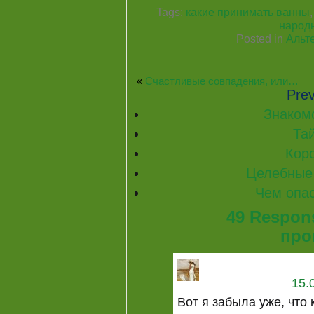
Tags:
какие принимать ванны
народ
Posted in
Альт
«
Счастливые совпадения, или…
Prev
Знаком
Та
Кор
Целебные 
Чем опа
49 Respon
про
15.
Вот я забыла уже, что