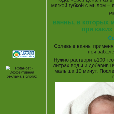
мягкой губкой с мылом – 
Р
ванны, в которых м
при каких
С
Солевые ванны применяю
при забол
Нужно растворить100 гсо
литрах воды и добавив н
малыша 10 минут. После