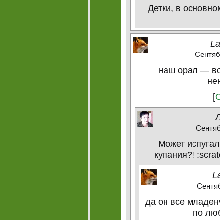
Детки, в основно
La
Сентябр
наш орал — во
не
[
О
Сентябр
Может испугал
купания?! :scra
L
Сентяб
да он все младен
по люб