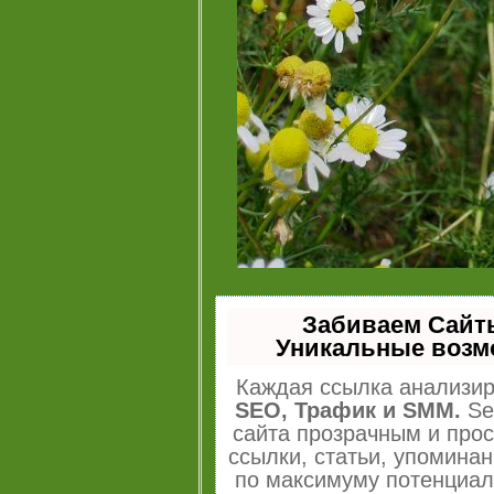
Забиваем Сайт
Уникальные возм
Каждая ссылка анализир
SEO, Трафик и SMM.
Se
сайта прозрачным и про
ссылки, статьи, упоминан
по максимуму потенциа