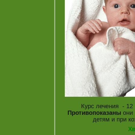
Курс лечения - 12 
Противопоказаны
они 
детям и при к
Х