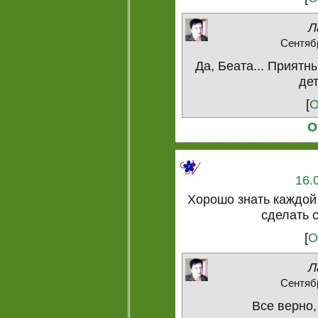
Л
Сентябр
Да, Беата... Приятн
дет
[
О
О
16.
Хорошо знать каждой
сделать 
[
О
Л
Сентябр
Все верно,