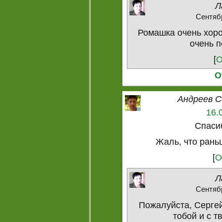
Л
Сентябр
Ромашка очень хоро
очень п
[
О
О
Андреев С
16.
Спасиб
Жаль, что рань
[
О
Л
Сентябр
Пожалуйста, Сергей
тобой и с т