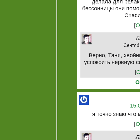
делала для релак
бессонницы они помо
Спаси
[
О
Л
Сентябр
Верно, Таня, хвой
успокоить нервную с
[
О
О
15.
я точно знаю что 
[
О
Л