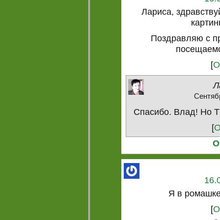
Лариса, здравству
картин
Поздравляю с п
посещаемо
[
О
Л
Сентябр
Спасибо. Влад! Но Т
[
О
О
16.
Я в ромашке
[
О