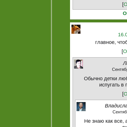
[
О
О
16.
главное, что
[
О
Л
Сентябр
Обычно детки люб
испугать в 
[
О
Владисла
Сентябр
Не знаю как все,