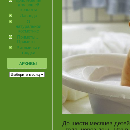
Криотерапия
для вашей
красоты
Лаванда
О
натуральной
косметике
Приметы…
Приметы…
Витамины с
грядки
АРХИВЫ
До шести месяцев детей
года, через день. Раз 