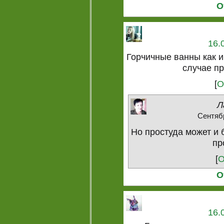
О
16.
Горчичные ванны как и
случае п
[
О
Л
Сентябр
Но простуда может и
пр
[
О
О
16.