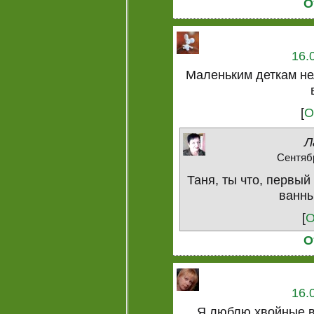
О
16.
Маленьким деткам не
[
О
Л
Сентябр
Таня, ты что, первы
ванны
[
О
О
16.
Я люблю хвойные в