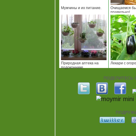
Мужчины и их питание.
Очищаемся бы
правильно!
Природная аптека на
Лекари с огоро
подоконнике.
ПОДЕЛИТЕСЬ С
ПОДРУЖИ