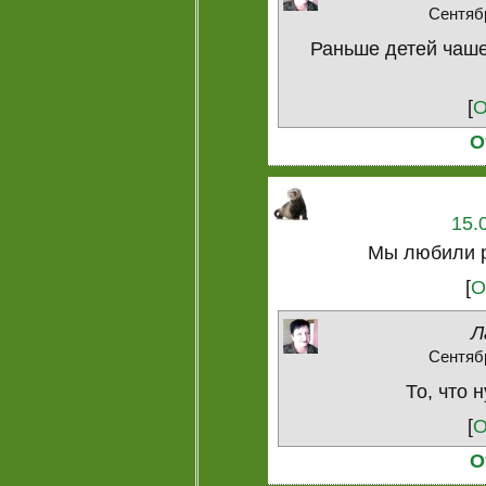
Сентябр
Раньше детей чаше 
[
О
О
15.
Мы любили р
[
О
Л
Сентябр
То, что 
[
О
О