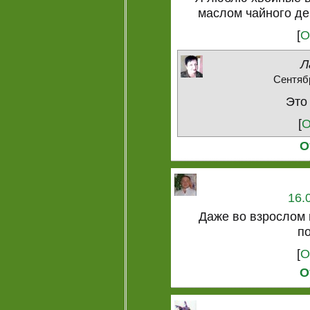
маслом чайного де
[
О
Л
Сентябр
Это 
[
О
О
16.
Даже во взрослом
п
[
О
О