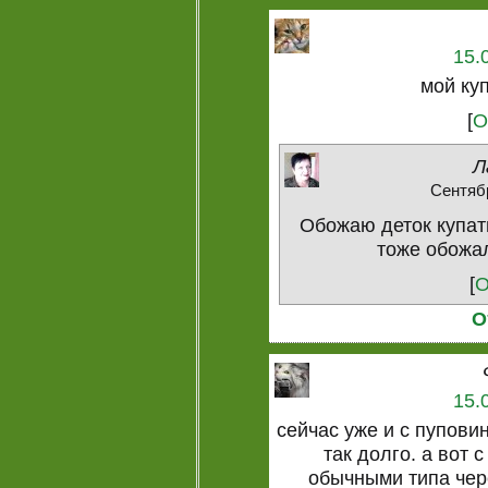
15.
мой ку
[
О
Л
Сентябр
Обожаю деток купат
тоже обожал
[
О
О
15.
сейчас уже и с пуповин
так долго. а вот 
обычными типа чер