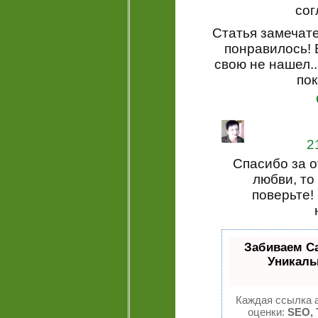
сог
Статья замечате
понравилось! 
свою не нашел..
по
2
Спасибо за о
любви, то
поверьте! 
Забиваем С
Уникаль
Каждая ссылка а
оценки:
SEO, 