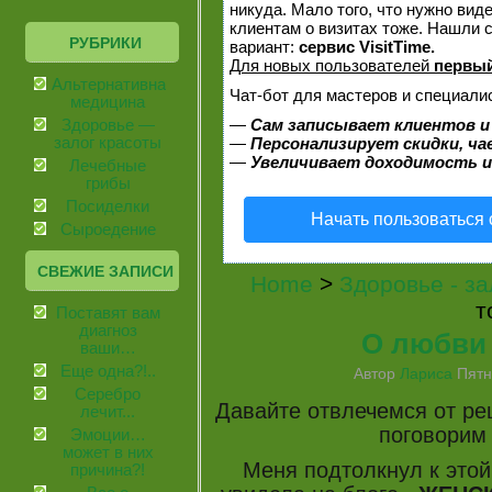
никуда. Мало того, что нужно вид
клиентам о визитах тоже. Нашли
РУБРИКИ
вариант:
сервис VisitTime.
Для новых пользователей
первый
Альтернативная
Чат-бот для мастеров и специали
медицина
—
Сам записывает клиентов и
Здоровье —
залог красоты
—
Персонализирует скидки, ча
—
Увеличивает доходимость и
Лечебные
грибы
Посиделки
Начать пользоваться
Сыроедение
СВЕЖИЕ ЗАПИСИ
Home
>
Здоровье - за
т
Поставят вам
диагноз
О любви и
ваши…
Еще одна?!..
Автор
Лариса
Пятни
Серебро
Давайте отвлечемся от рец
лечит...
поговори
Эмоции…
может в них
Меня подтолкнул к этой
причина?!