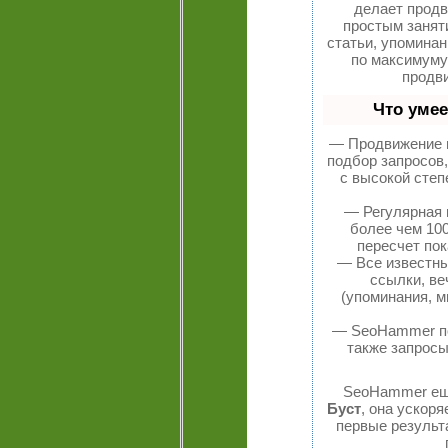
делает продв
простым занят
статьи, упоминан
по максимум
продви
Что уме
— Продвижение в
подбор запросов
с высокой степ
— Регулярная 
более чем 10
пересчет пок
— Все известн
ссылки, ве
(упоминания, м
— SeoHammer пок
также запросы
SeoHammer ещ
Буст
, она ускоря
первые результ