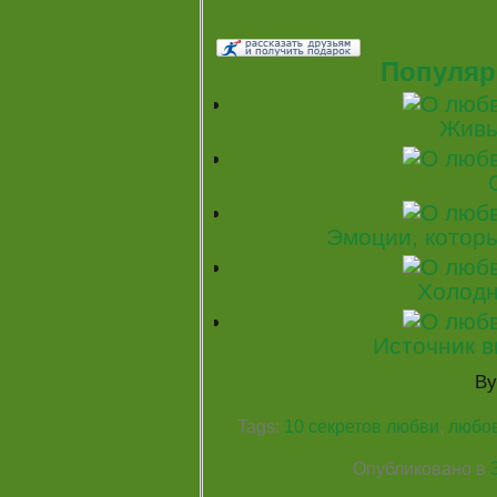
Популяр
Живы
Эмоции, котор
Холодн
Источник в
B
Tags:
10 секретов любви
,
любов
Опубликовано в