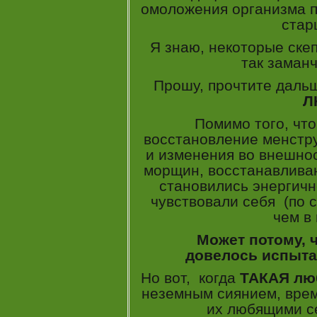
омоложения организма 
стар
Я знаю, некоторые скеп
так заман
Прошу, прочтите даль
Л
Помимо того, чт
восстановление менстр
и изменения во внешно
морщин, восстанавлива
становились энергичн
чувствовали себя (по 
чем в
Может потому, что
довелось испыта
Но вот, когда
ТАКАЯ лю
неземным сиянием, врем
их любящими с