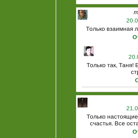
m
20.0
Только взаимная л
О
20.
Только так, Таня!
ст
21.0
Только настоящие
счастья. Все ост
О