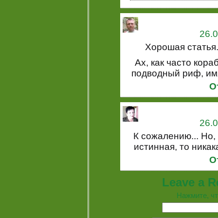
26.0
Хорошая статья.
Ах, как часто кор
подводный риф, имя
О
26.0
К сожалению... Но,
истинная, то никак
О
Leave a R
Нажмите, чт