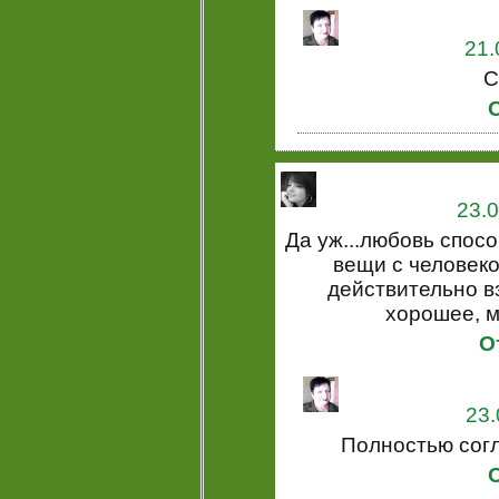
21.
С
23.0
Да уж...любовь спос
вещи с человеко
действительно в
хорошее, м
О
23.
Полностью согл