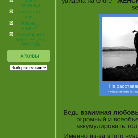
увидела на блоге
ЖЕНСК
Все о
чечевице
se
Завтракать,
или...
Живые…
камни?!
Популярные
диеты — ЗА и
ПРОТИВ
АРХИВЫ
Ведь
взаимная любов
огромный и всеобъ
аккумулировать тол
Именно из-за этого чув