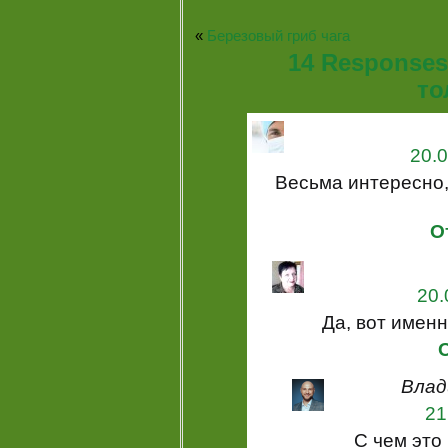
«
Березовый гриб чага
14 Responses
то
20.0
Весьма интересно, 
О
20.
Да, вот именн
Влад
21
С чем это