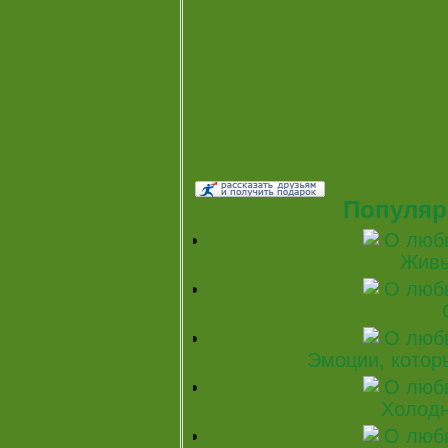
Популяр
Живы
Эмоции, котор
Холодн