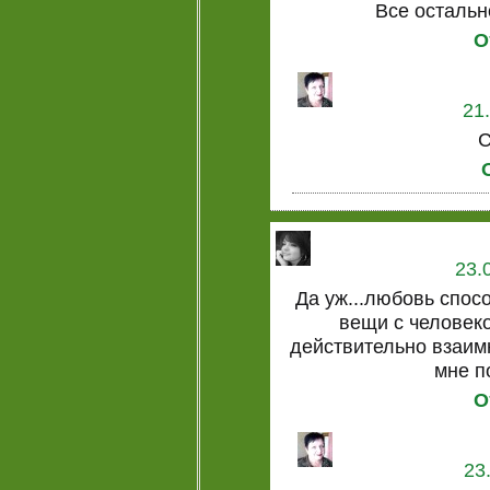
Все остальн
О
21
С
23.
Да уж...любовь спос
вещи с человеко
действительно взаим
мне п
О
23