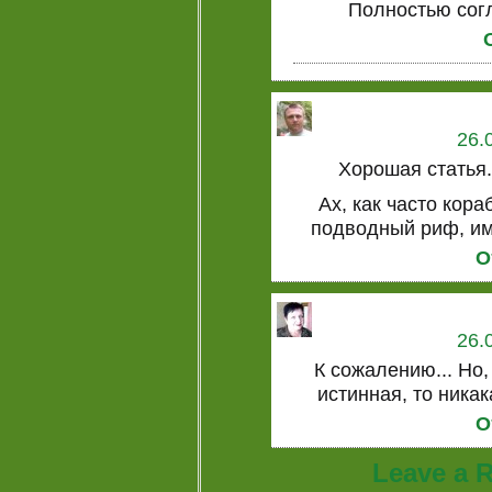
Полностью согл
26.
Хорошая статья
Ах, как часто кор
подводный риф, им
О
26.
К сожалению... Но
истинная, то ника
О
Leave a 