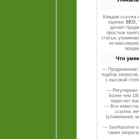
Каждая ссылка а
оценки:
SEO, 
делает продв
простым занят
статьи, упоминан
по максимум
продви
Что уме
— Продвижение в
подбор запросов
с высокой степ
— Регулярная 
более чем 10
пересчет пок
— Все известн
ссылки, ве
(упоминания, м
— SeoHammer пок
также запросы