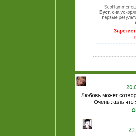
SeoHammer ещ
Буст
, она ускоря
первые результ
Зарегист
20.
Любовь может сотвори
Очень жаль что 
О
20