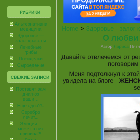
РУБРИКИ
Альтернативная
Home
>
Здоровье - залог 
медицина
О любви и
Здоровье —
залог красоты
Автор
Лариса
Пятни
Лечебные
грибы
Давайте отвлечемся от рец
Посиделки
поговори
Сыроедение
Меня подтолкнул к этой
СВЕЖИЕ ЗАПИСИ
увидела на блоге
ЖЕНСК
se
Поставят вам
диагноз
ваши…
Еще одна?!..
Серебро
лечит...
Эмоции…
может в них
причина?!