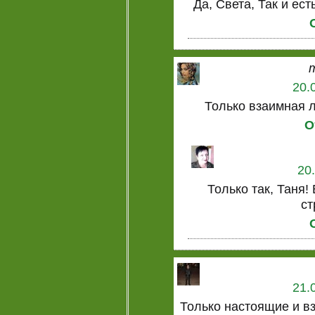
Да, Света, Так и ест
20.
Только взаимная 
О
20
Только так, Таня!
ст
21.
Только настоящие и в