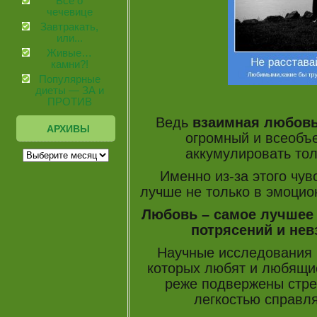
Все о
чечевице
Завтракать,
или...
Живые…
камни?!
Популярные
диеты — ЗА и
ПРОТИВ
Ведь
взаимная любов
АРХИВЫ
огромный и всеобъ
аккумулировать тол
Именно из-за этого чув
лучше не только в эмоцио
Любовь – самое лучшее 
потрясений и невз
Научные исследования 
которых любят и любящи
реже подвержены стрес
легкостью справля