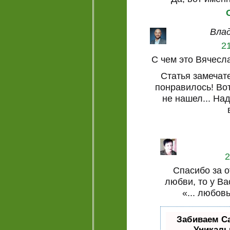
Влад
21
С чем это Вячесл
Статья замечат
понравилось! Во
не нашел... Над
2
Спасибо за о
любви, то у Ва
«... любовь
Забиваем С
Уникаль