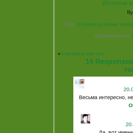
Источник в
B
Tags:
10 секретов любви
,
любов
Опубликовано в
«
Березовый гриб чага
14 Responses
то
20.
Весьма интересно, не
О
20
Да, вот именн