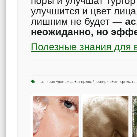
поры и улучшат тургор
улучшится и цвет лица,
лишним не будет —
ас
неожиданно, но эфф
Полезные знания для 
аспирин +для лица +от прыщей
,
аспирин +от черных то