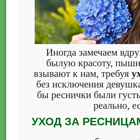
Иногда замечаем вдру
былую красоту, пышно
взывают к нам, требуя
у
без исключения девушк
бы реснички были гус
реально, е
УХОД ЗА РЕСНИЦА