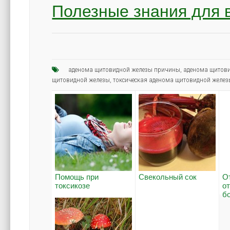
Полезные знания для 
аденома щитовидной железы причины
,
аденома щитов
щитовидной железы
,
токсическая аденома щитовидной желе
Помощь при
Свекольный сок
О
токсикозе
о
бо