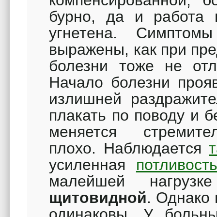
компенсированной, б
бурно, да и работа
угнетена. Симпто
выражены, как при пр
болезни тоже не отл
Начало болезни проя
излишней раздражите
плакать по поводу и б
меняется стремител
плохо. Наблюдается
усиленная
потливост
малейшей нагру
щитовидной
. Однако
одинаковы. У больны