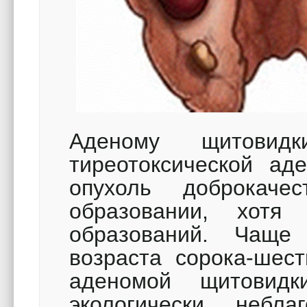
Аденому щитовид
тиреотоксической ад
опухоль доброкач
образовании, хотя
образований. Чаще
возраста сорока-шест
аденомой щитовид
экологически небла