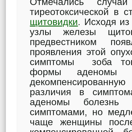
Отмечались случаи
тиреотоксической в с
щитовидки
. Исходя из
узлы железы щито
предвестником поя
проявления этой опух
симптомы зоба ток
формы аденомы –
декомпенсированную
различия в симптом
аденомы болезнь 
симптомами, но медл
чаще женщины после