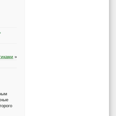
гиками
»
бным
жные
торого