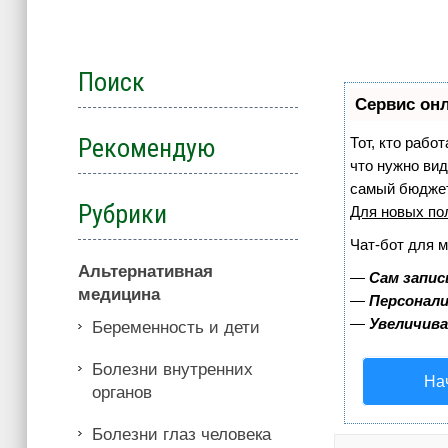
Поиск
Сервис онл
Рекомендую
Тот, кто рабо
что нужно вид
самый бюджет
Рубрики
Для новых по
Чат-бот для 
Альтернативная
—
Сам запис
медицина
—
Персонали
—
Увеличив
Беременность и дети
Болезни внутренних
На
органов
Болезни глаз человека