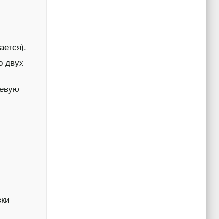
ается).
о двух
тевую
вки