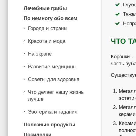
Глуб
Лечебные грибы
Тяже
По немногу обо всем
Непр
Города и страны
ЧТО Т
Красота и мода
На экране
Коронки —
часть зуб
Развитие медицины
Существуе
Советы для здоровья
Металл
Что делает нашу жизнь
эстети
лучше
Металл
Эзотерика и гадания
керами
Керами
Полезные продукты
полнос
Посиделки