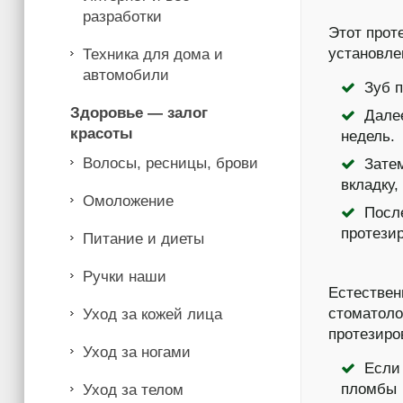
разработки
Этот прот
установле
Техника для дома и
автомобили
Зуб п
Здоровье — залог
Далее
красоты
недель.
Волосы, ресницы, брови
Зате
вкладку,
Омоложение
Посл
протезир
Питание и диеты
Ручки наши
Естествен
стоматоло
Уход за кожей лица
протезиро
Уход за ногами
Если
пломбы
Уход за телом