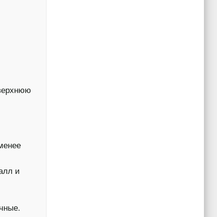
 верхнюю
именее
алл и
чные.