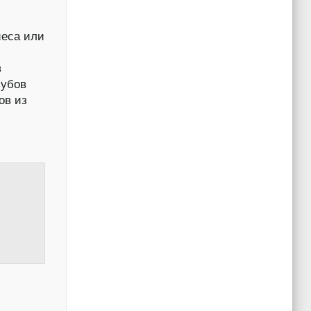
иеса или
в
зубов
ов из