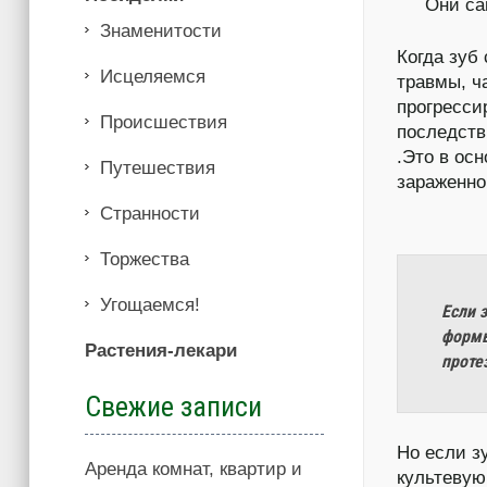
Они са
Знаменитости
Когда зуб
Иcцеляемся
травмы, ч
прогресси
Происшествия
последств
.Это в ос
Путешествия
зараженно
Странности
Торжества
Угощаемся!
Если 
формы
Растения-лекари
проте
Свежие записи
Но если з
Аренда комнат, квартир и
культевую