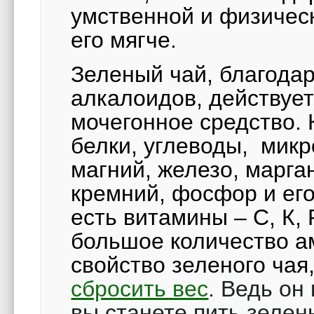
умственной и физическ
его мягче.
Зеленый чай, благодар
алкалоидов, действуе
мочегонное средство. 
белки, углеводы, мик
магний, железо, марган
кремний, фосфор и ег
есть витамины – С, К, 
большое количество ам
свойство зеленого ча
сбросить вес
. Ведь он
вы станете пить зелен