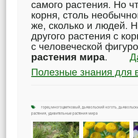
самого растения. Но ч
корня, столь необычн
же, сколько и людей. Н
другого растения с к
с человеческой фигу
растения мира
.
Д
Полезные знания для 
горец многоцветковый
,
дьявольский коготь
,
дьявольски
растения
,
удивительные растения мира