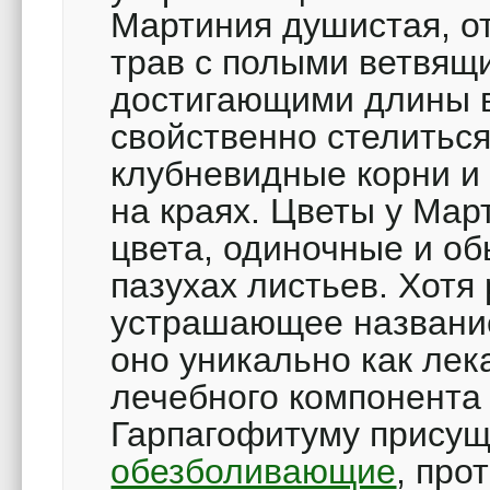
Мартиния душистая, от
трав с полыми ветвящ
достигающими длины в
свойственно стелитьс
клубневидные корни и 
на краях. Цветы у Мар
цвета, одиночные и о
пазухах листьев. Хотя
устрашающее название
оно уникально как лек
лечебного компонента 
Гарпагофитуму присущ
обезболивающие
, про