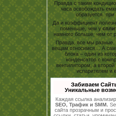
Правда с таким кондицио
часа освобождать емко
образуется при
Да и коэффициент полезн
поменьше, чем у
спли
намного больше, чем от 
Правда, все мы разные, 
вещам относимся… А са
блока – один из кот
конденсатор с комп
вентилятором, а второй 
испарителем и 
Забиваем Сайт
Уникальные возм
Каждая ссылка анализир
SEO, Трафик и SMM.
Se
сайта прозрачным и про
ссылки, статьи, упоминан