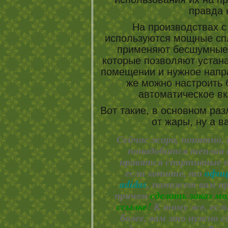
правда 
На производствах 
используются мощные сп
применяют бесшумные
которые позволяют устан
помещении и нужное напра
же можно настроить 
автоматическое в
Вот такие, в основном ра
от жары, ну а в
Сейчас жара, понятно, 
понадобится теплая о
нравятся спортивные 
если хотите, то
офиц
adidas
, поможет вам п
причем
сделать заказ м
ссылке!
К тому же, если
более, вам это нужно с