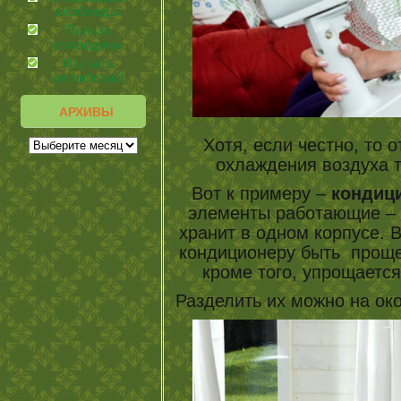
верблюды
Польза
смородины
Изучать
английский!
АРХИВЫ
Хотя, если честно, то 
охлаждения воздуха 
Вот к примеру –
кондиц
элементы работающие – к
хранит в одном корпусе. В
кондиционеру быть проще
кроме того, упрощается
Разделить их можно на ок