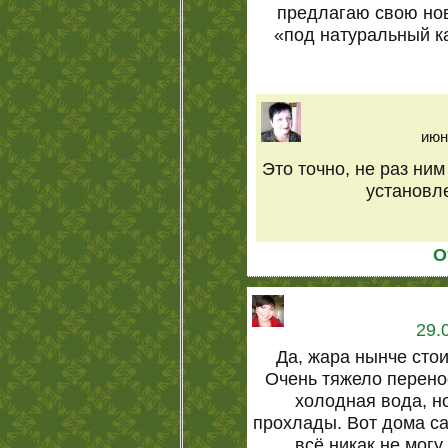
предлагаю свою но
«под натуральный ка
июн
Это точно, не раз ним
установл
О
29.
Да, жара нынче сто
Очень тяжело перено
холодная вода, н
прохлады. Вот дома с
всё никак не могу