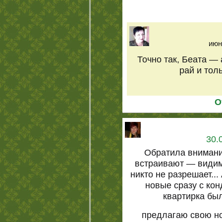
июн
Точно так, Беата —
рай и тол
О
30.
Обратила внимани
встраивают — видим
никто не разрешает...
новые сразу с ко
квартирка был
предлагаю свою н