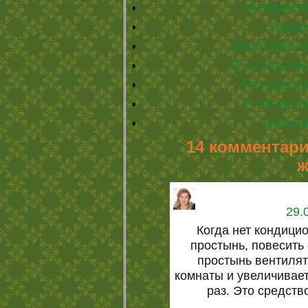
Интересн
Пред
Достоинст
О купальник
Интересно
О незасл
Немно
14 комментари
ж
29.
Когда нет кондици
простынь, повесить
простынь вентиля
комнаты и увеличивае
раз. Это средств