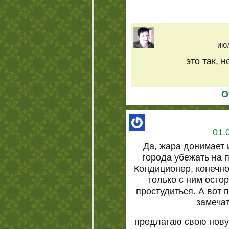
июл
это так, н
О
01.
Да, жара донимает 
города убежать на п
Кондиционер, конечно
только с ним осто
простудиться. А вот
замеча
предлагаю свою нову