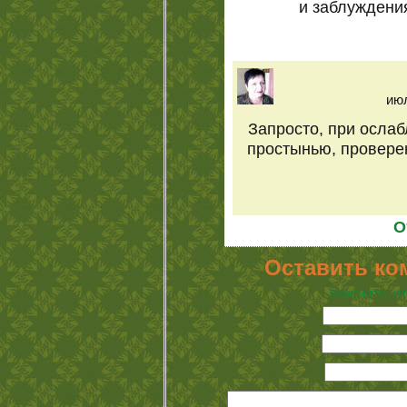
и заблуждени
июл
Запросто, при ослаб
простынью, провере
О
Оставить ко
Нажмите, чт