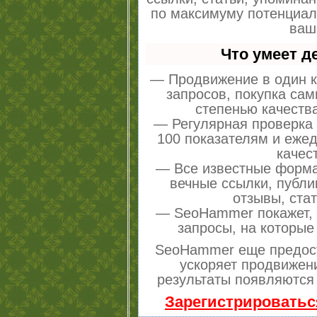
по максимуму потенциа
ваш
Что умеет 
— Продвижение в один к
запросов, покупка са
степенью качеств
— Регулярная проверка 
100 показателям и еже
качес
— Все известные форма
вечные ссылки, публи
отзывы, стат
— SeoHammer покажет, г
запросы, на которые
SeoHammer еще предос
ускоряет продвижени
результаты появляются 
Зарегистрироватьс