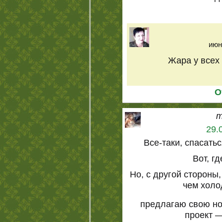
июн
Жара у всех 
О
m
29.
Все-таки, спасать
Вот, гд
Но, с другой стороны
чем холо
предлагаю свою но
проект —