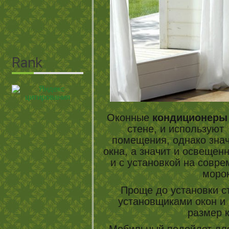
Оконные
кондиционеры
стене, и используют
помещения, однако зна
окна, а значит и освещенн
и с установкой на совр
морок
Проще до установки ст
установщиками окон и
размер 