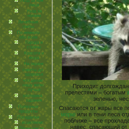
Уход за кожей
лица
Уход за
ногами
Лечебные
грибы
По немного
обо всем
Города и
страны
Красота и
мода
На экране
советы для
здоровья
что делает
нашу жизнь
Приходит долгождан
лучше
прелестями – богатым
эзотерика и
зеленью, нес
гадания
Полезные
Спасаются от жары все по
продукты
морю
или в тени леса отд
Посиделки
поближе – все прохлада,
иcцеляемся
навес, спасающий от 
Происшествия