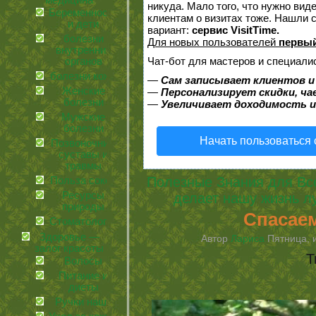
медицина
никуда. Мало того, что нужно вид
Беременность
клиентам о визитах тоже. Нашли
и дети
вариант:
сервис VisitTime.
болезни
Для новых пользователей
первый
внутренних
Чат-бот для мастеров и специали
органов
болезни кожи
—
Сам записывает клиентов и
Женские
—
Персонализирует скидки, ча
болезни
—
Увеличивает доходимость и
Мужские
болезни
Начать пользоваться
Позвоночник,
суставы и
травмы
Полезные Знания для Вс
Польза соков
Ресурсы
делает нашу жизнь л
природы
Спасаем
Стоматология
Здоровье —
Автор
Лариса
Пятница, и
залог красоты
Т
Волосы
Питание и
диеты
Ручки наши