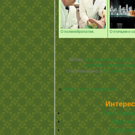
О полинейропатии.
О птичьем и со
Метки:
интересное обо всём
,
система
,
отличие спл
Опубликовано в
По немного о
«
Грибок, да не съедобный…
Интерес
Велотренаж
Еще не
Если ва