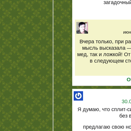
загадочны
июн
Вчера только, при ра
мысль высказала —
мед, так и ложкой! О
в следующем сто
О
30.
Я думаю, что сплит-
без в
предлагаю свою но