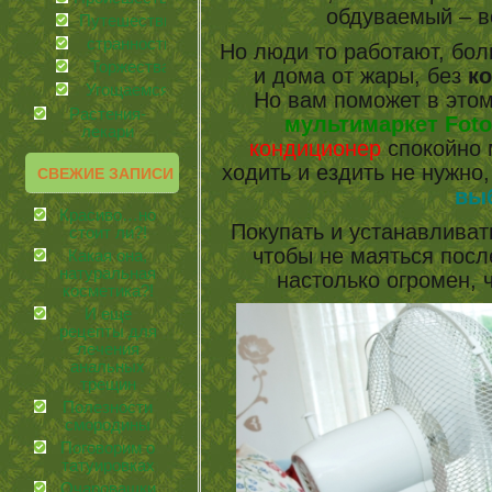
обдуваемый – в
Путешествия
странности
Но люди то работают, бол
Торжества
и дома от жары, без
к
Угощаемся!
Но вам поможет в это
Растения-
мультимаркет Fot
лекари
кондиционер
спокойно 
ходить и ездить не нужно
СВЕЖИЕ ЗАПИСИ
вы
Красиво…но
Покупать и устанавливат
стоит ли?!
чтобы не маяться посл
Какая она,
натуральная
настолько огромен, 
косметика?!
И еще
рецепты для
лечения
анальных
трещин
Полезности
смородины
Поговорим о
татуировках
Очаровашки