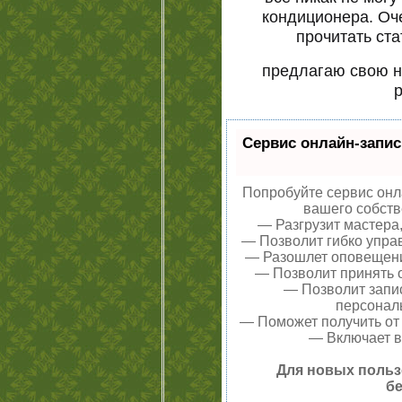
кондиционера. Оч
прочитать ста
предлагаю свою н
Сервис онлайн-запис
Попробуйте сервис онла
вашего собств
— Разгрузит мастера
— Позволит гибко управ
— Разошлет оповещения
— Позволит принять о
— Позволит запи
персонал
— Поможет получить от 
— Включает в
Для новых польз
бе