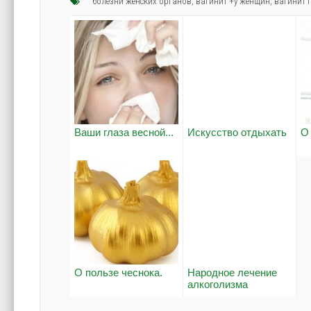
болезни женских органов
,
вагинит +у женщин
,
вагинит
Ваши глаза весной...
Искусство отдыхать
О
О пользе чеснока.
Народное лечение
алкоголизма