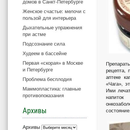
домов в Санкт-Петербурге
Женское счастье: мелочи с
пользой для интерьера
Дыхательные упражнения
при астме
Подсознание сила
Худеем в бассейне
Первая «скорая» в Москве
Препарат
и Петербурге
рецепта, 
аптеке ка
Проблема бесплодия
«Чага», э
Маммопластика: главные
Ими леча
противопоказания
напиток
онкозабо
Архивы
состояние
Архивы