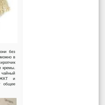
 они без
 можно в
сиропчик
и кремы.
х чайный
 ЖКТ и
т общее