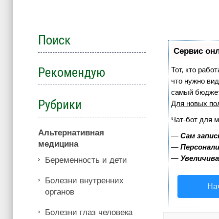
Поиск
Сервис онл
Рекомендую
Тот, кто рабо
что нужно вид
самый бюджет
Рубрики
Для новых по
Чат-бот для 
Альтернативная
—
Сам запис
медицина
—
Персонали
—
Увеличив
Беременность и дети
Болезни внутренних
На
органов
Болезни глаз человека