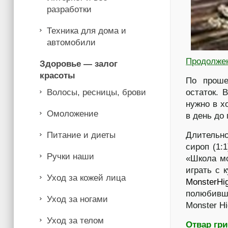
разработки
Техника для дома и
автомобили
Продолже
Здоровье — залог
красоты
По проше
Волосы, ресницы, брови
остаток. 
нужно в х
Омоложение
в день до
Питание и диеты
Длительно
сироп (1:
Ручки наши
«Школа мо
играть с 
Уход за кожей лица
MonsterHi
полюбивши
Уход за ногами
Monster H
Уход за телом
Отвар гри