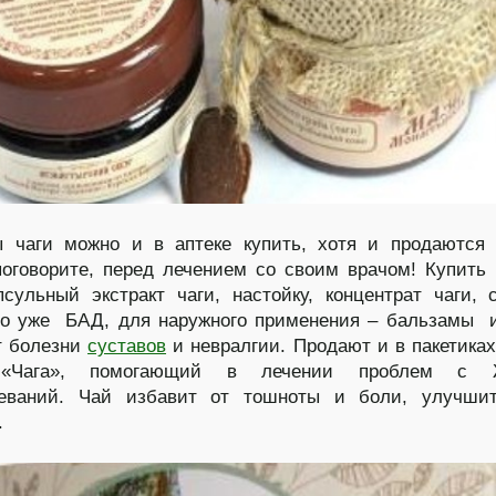
ы чаги можно и в аптеке купить, хотя и продаются
поговорите, перед лечением со своим врачом! Купить
псульный экстракт чаги, настойку, концентрат чаги, 
то уже БАД, для наружного применения – бальзамы 
т болезни
суставов
и невралгии. Продают и в пакетика
 «Чага», помогающий в лечении проблем с
леваний. Чай избавит от тошноты и боли, улучши
.