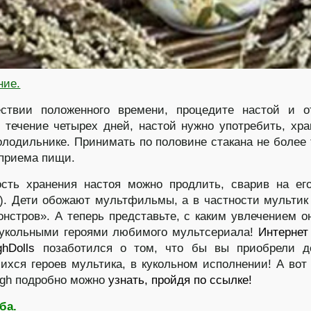
ние.
ствии положенного времени, процедите настой и о
В течение четырех дней, настой нужно употребить, хра
олодильнике. Принимать по половине стакана не более 
 приема пищи.
сть хранения настоя можно продлить, сварив на ег
1). Дети обожают мультфильмы, а в частности мульти
нстров». А теперь представьте, с каким увлечением о
кукольными героями любимого мультсериала!
Интернет
ghDolls
позаботился о том, что бы вы приобрели д
хся героев мультика, в кукольном исполнении! А вот
igh подробно можно
узнать, пройдя по ссылке!
ба.