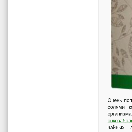
Очень поп
солями к
организма
онкозабол
чайных л