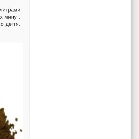
литрами
х минут,
о дегтя,