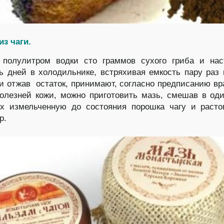
из чаги.
 полулитром водки сто граммов сухого гриба и нас
ь дней в холодильнике, встряхивая емкость пару раз 
и отжав остаток, принимают, согласно предписанию вр
олезней кожи, можно приготовить мазь, смешав в од
ях измельченную до состояния порошка чагу и раст
р.