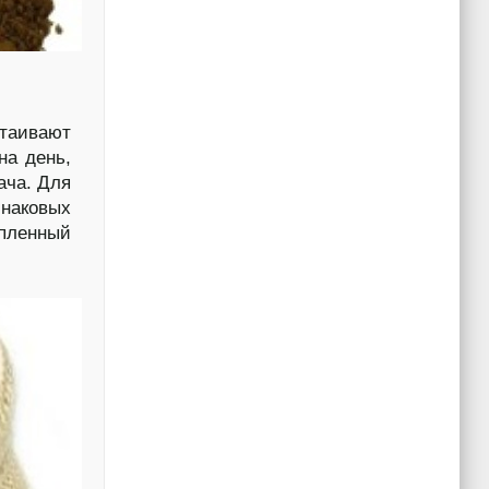
таивают
на день,
ача. Для
инаковых
опленный