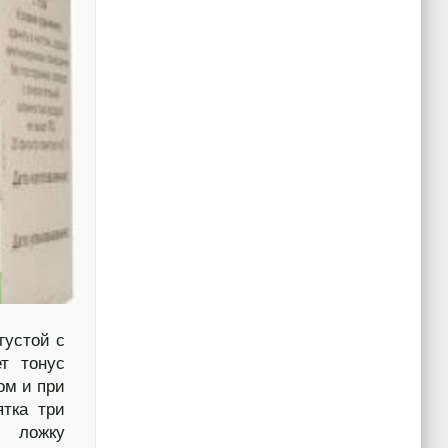
густой с
т тонус
ом и при
ятка три
ю ложку