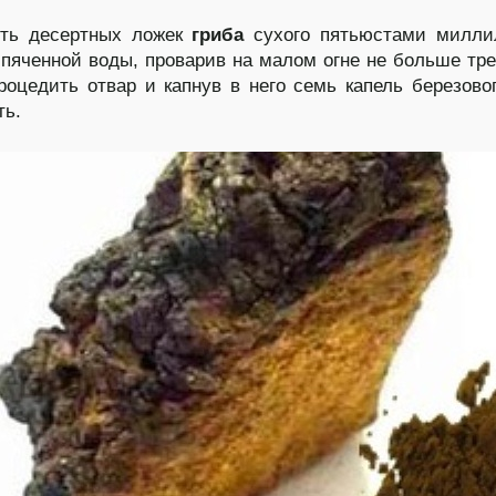
ть десертных ложек
гриба
сухого пятьюстами милли
ипяченной воды, проварив на малом огне не больше тре
роцедить отвар и капнув в него семь капель березовог
ть.