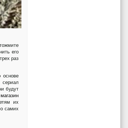
тожмите
нить его
трех раз
о основе
к сериал
ни будут
 магазин
етям их
 о самих