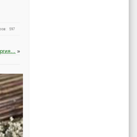
ров: 597
ергия…
»