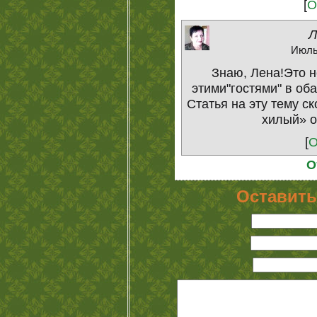
[
О
Л
Июль 
Знаю, Лена!Это н
этими"гостями" в оба
Статья на эту тему ск
хилый» от
[
О
О
Оставить