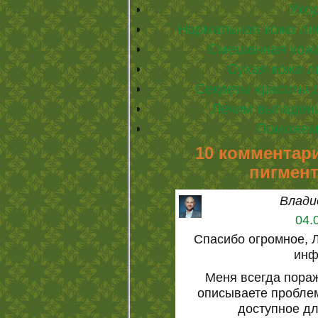
Уход
Нормальная кожа ли
Смешанная кожа
Сухая кожа л
Секреты красоты 
Лечим выпаден
Поможем
10 комментари
пигмент
Влади
04.
Спасибо огромное, 
инф
Меня всегда пораж
описываете проблем
доступное д