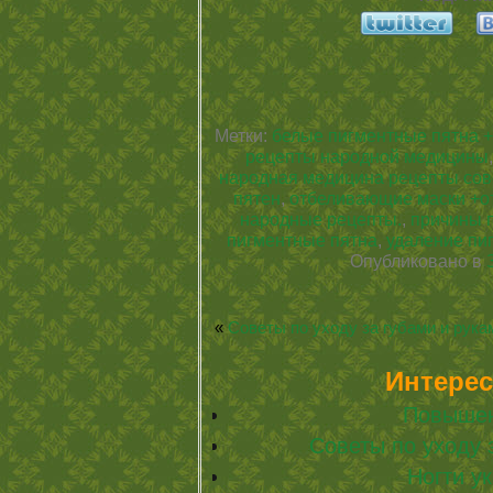
Метки:
белые пигментные пятна +
рецепты народной медицины
народная медицина рецепты сов
пятен
,
отбеливающие маски +о
народные рецепты.
,
причины 
пигментные пятна
,
удаление пи
Опубликовано в
«
Советы по уходу за губами и рука
Интерес
Повышен
Советы по уходу 
Ногти у