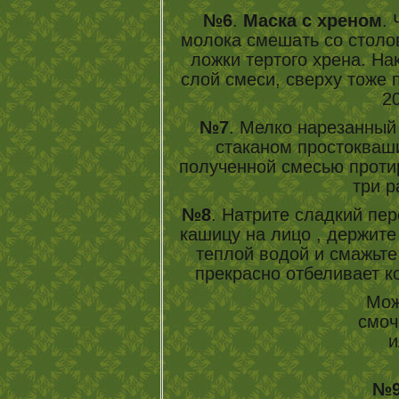
№6
.
Маска с хреном
.
молока смешать со столо
ложки тертого хрена. На
слой смеси, сверху тоже 
20
№7
. Мелко нарезанный
стаканом простокваши
полученной смесью прот
три р
№8
. Натрите сладкий пе
кашицу на лицо , держите
теплой водой и смажьте
прекрасно отбеливает к
Мож
смоч
и
№