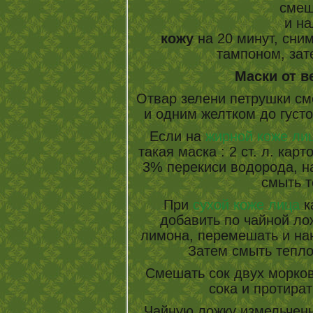
смеш
и н
кожу
на 20 минут, сни
тампоном, зат
Маски от в
Отвар зелени петрушки см
и одним желтком до густо
Если на
жирной коже ли
такая маска : 2 ст. л. кар
3% перекиси водорода, н
смыть т
При
сухой коже лица
к
добавить по чайной ло
лимона, перемешать и нан
Затем смыть тепло
Смешать сок двух морков
сока и протират
Чайную ложку измельченн