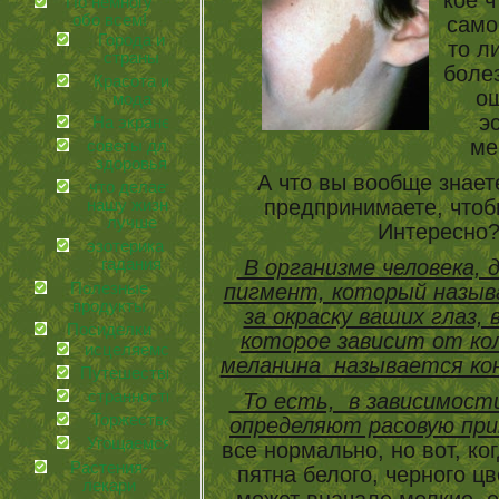
кое ч
По немногу
обо всем!
само
Города и
то л
страны
боле
Красота и
ощ
мода
э
На экране
ме
советы для
здоровья
А что вы вообще знает
что делает
предпринимаете, чтоб
нашу жизнь
лучше
Интересно?
эзотерика и
гадания
В организме человека,
Полезные
пигмент, который назыв
продукты
за окраску ваших глаз, 
Посиделки
которое зависит от ко
иcцеляемся
меланина называется ко
Путешествия
странности
То есть, в зависимости
Торжества
определяют расовую при
Угощаемся!
все нормально, но вот, ко
Растения-
пятна белого, черного цв
лекари