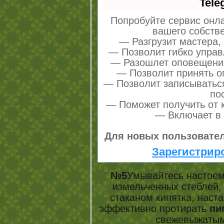
Tele
Попробуйте сервис онла
вашего собстве
— Разгрузит мастера,
— Позволит гибко управ
— Разошлет оповещения
— Позволит принять оп
— Позволит записыватьс
по
— Поможет получить от к
— Включает в 
Для новых пользовател
Зарегистрир
№5
Умывайтесь настоем
измельченных стеблей, 
стаканом кипятка, наста
эффективно протирать
пиг
свежевыжатым