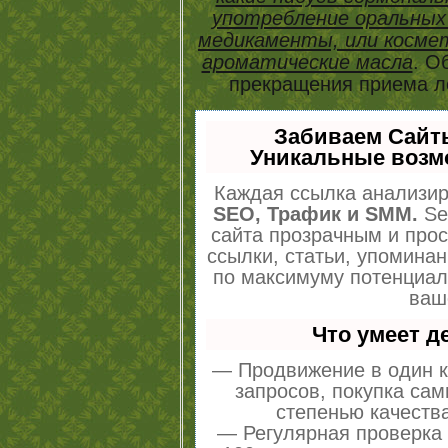
употребление оральных
медикаменты, или космет
ароматические масла
. О
прекращения приема ле
Забиваем Сайт
Уникальные возм
Каждая ссылка анализир
SEO, Трафик и SMM.
Se
сайта прозрачным и про
ссылки, статьи, упоминан
по максимуму потенциа
ваш
Что умеет 
— Продвижение в один к
запросов, покупка са
степенью качеств
— Регулярная проверка 