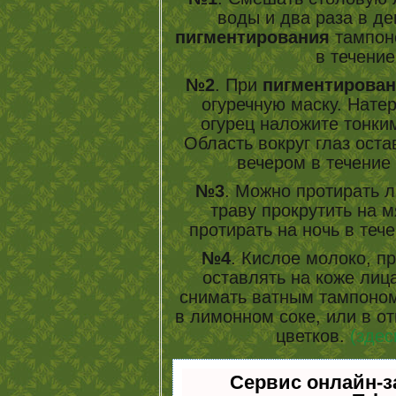
воды и два раза в де
пигментирования
тампоно
в течение
№2
. При
пигментирован
огуречную маску. Нате
огурец наложите тонким
Область вокруг глаз оста
вечером в течение
№3
. Можно протирать л
траву прокрутить на м
протирать на ночь в теч
№4
. Кислое молоко, п
оставлять на коже лица
снимать ватным тампоно
в лимонном соке, или в о
цветков.
(здес
Сервис онлайн-з