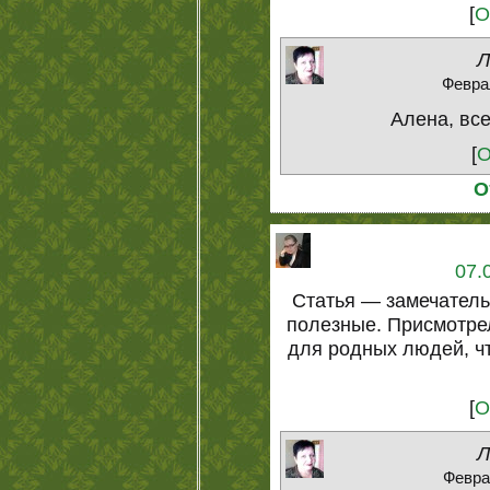
[
О
Л
Феврал
Алена, все
[
О
О
07.
Статья — замечатель
полезные. Присмотре
для родных людей, ч
[
О
Л
Феврал