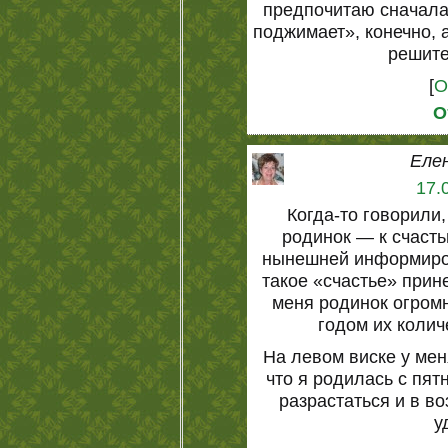
предпочитаю сначала
поджимает», конечно, 
решите
[
О
О
Еле
17.
Когда-то говорили
родинок — к счастью
нынешней информиров
такое «счастье» прине
меня родинок огром
годом их колич
На левом виске у мен
что я родилась с пят
разрастаться и в во
у