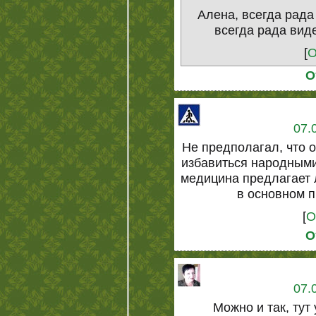
Алена, всегда рада
всегда рада виде
[
О
О
07.
Не предполагал, что 
избавиться народным
медицина предлагает 
в основном 
[
О
О
07.
Можно и так, тут 