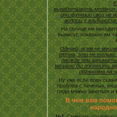
К
вырабатывать меланин, 
они функции свои не 
волосы у альбиносов 
На солнце им находитс
вынесут, показано им т
Однако, всем не меш
пятна, это не только 
прежде чем занимать
мешало бы посетить вр
организма на н
Ну уже если врач скажет
проблем с печенью, киш
тогда можно заняться и
В чем вам помо
народно
№1
. Смешать столовую л