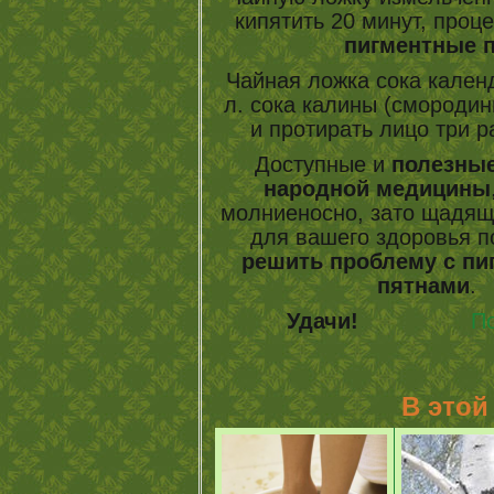
кипятить 20 минут, проц
пигментные 
Чайная ложка сока календ
л. сока калины (смородин
и протирать лицо
три р
Доступные и
полезные
народной медицины
молниеносно, зато щадящ
для вашего здоровья п
решить проблему с п
пятнами
.
Удачи!
По
В этой