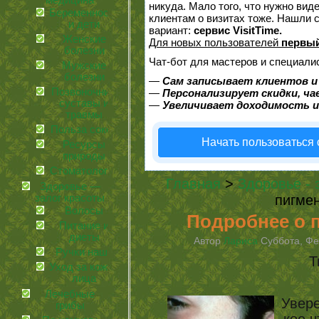
медицина
никуда. Мало того, что нужно вид
Беременность
клиентам о визитах тоже. Нашли
и дети
вариант:
сервис VisitTime.
Женские
Для новых пользователей
первый
болезни
Чат-бот для мастеров и специали
Мужские
болезни
—
Сам записывает клиентов и
Позвоночник,
—
Персонализирует скидки, ча
суставы и
—
Увеличивает доходимость и
травмы
Польза соков
Начать пользоваться
Ресурсы
природы
Стоматология
Главная
>
Здоровье - 
Здоровье —
залог красоты
пигме
Волосы
Подробнее о 
Питание и
диеты
Автор
Лариса
Суббота, Фев
Ручки наши
Т
Уход за кожей
лица
Лечебные
Увере
грибы