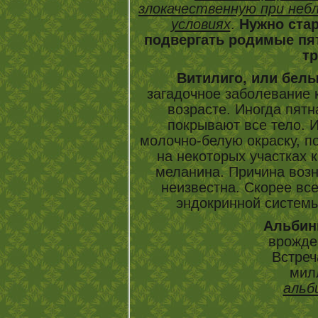
злокачественную при неб
условиях
.
Нужно стар
подвергать родимые пя
т
Витилиго, или бел
загадочное заболевание 
возрасте. Иногда пятн
покрывают все тело. 
молочно-белую окраску, по
на некоторых участках 
меланина. Причина возн
неизвестна. Скорее вс
эндокринной систем
Альбин
врожде
Встреч
мил
альб