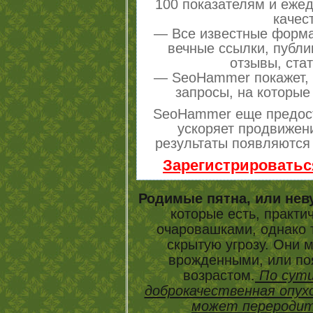
100 показателям и еже
качес
— Все известные форма
вечные ссылки, публи
отзывы, стат
— SeoHammer покажет, г
запросы, на которые
SeoHammer еще предос
ускоряет продвижени
результаты появляются 
Зарегистрироватьс
Родимые пятна, или нев
которые есть, практич
очаровашками, однако
скрытую угрозу. Они м
врожденными, или по
возрастом.
По сути
доброкачественная опух
может переродит