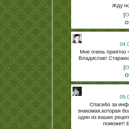
Жду но
[
О
О
04.
Мне очень приятно 
Владислав! Стараюс
[
О
О
05.
Спасибо за инф
знакомая,которая бо
один из ваших рецеп
поможет! 