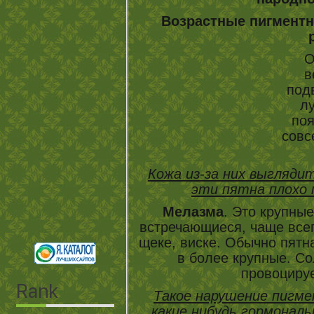
Возрастные пигментн
О
в
под
лу
поя
совс
Кожа из-за них выгляди
эти пятна плохо 
Мелазма
. Это крупны
встречающиеся, чаще всег
щеке, виске. Обычно пятна
в более крупные. С
провоцируе
Такое нарушение пигм
какие нибудь гормонал