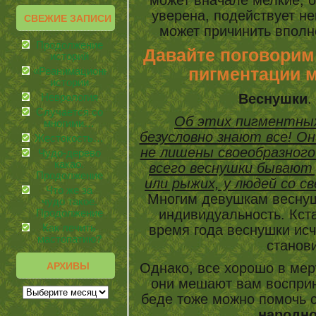
может вначале мелкие, о
уверена, подействует не
СВЕЖИЕ ЗАПИСИ
может причинить впол
Продолжение
Давайте поговорим 
историй
пигментации м
«Реанимационные»
истории
Веснушки
.
Неврология
Случается со
Об этих пигментны
многими…
безусловно знают все! Он
Жестокость…
не лишены своеобразног
Чудо-дерево
какао.
всего веснушки бывают 
Продолжение
или рыжих, у людей со с
Что же за
Многим девушкам веснушк
чудо такое.
индивидуальность. Кста
Продолжение
Как лечить
время года веснушки исч
мастопатию?
станов
АРХИВЫ
Однако, все хорошо в мер
они мешают вам восприн
беде тоже можно помочь 
народн