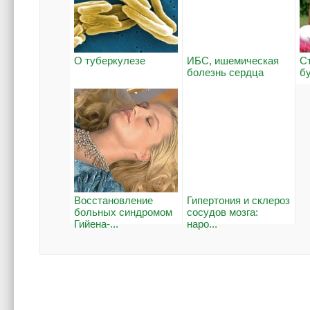
О туберкулезе
ИБС, ишемическая
С
болезнь сердца
б
Восстановление
Гипертония и склероз
больных синдромом
сосудов мозга:
Гийена-...
наро...