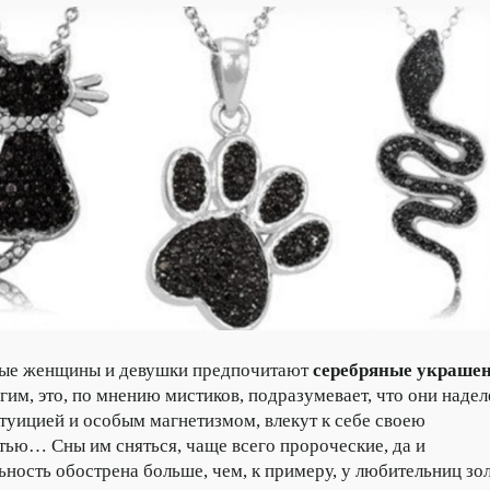
е женщины и девушки предпочитают
серебряные украше
им, это, по мнению мистиков, подразумевает, что они наде
туицией и особым магнетизмом, влекут к себе своею
ью… Сны им сняться, чаще всего пророческие, да и
ьность обострена больше, чем, к примеру, у любительниц з