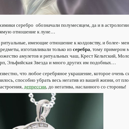
мики серебро обозначали полумесяцем, да и в астрологии
рямую отношение к луне…
е ритуальные, имеющие отношение к колдовству, и более- ме
редметы, изготавливали только из
серебра
, тому примером 
ожество амулетов и ритуальных чаш, Крест Кельтский, Моло
рп, Эльфийская Звезда и много других им подобных…
вестно, что любое серебряное украшение, которое очень с
илось, способно убрать весь негатив из вашей жизни, от пл
астроения,
депрессии
, до негатива, насланного со стороны!