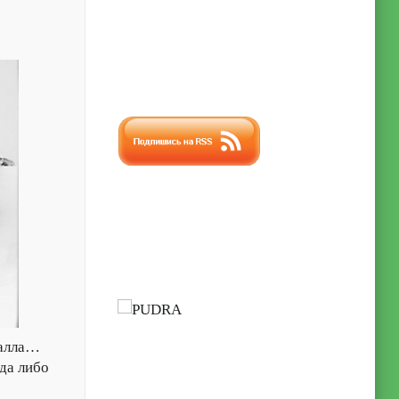
металла…
гда либо