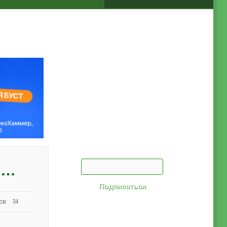
О…
ов: 34