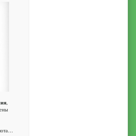
ния
,
лены
олота…