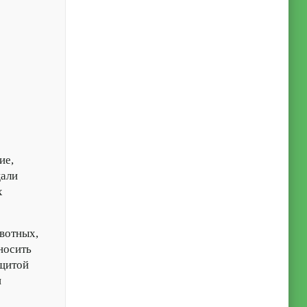
ие,
али
х
вотных,
носить
ащитой
и