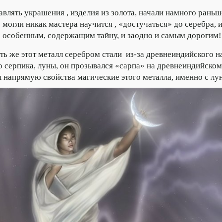
ять украшения , изделия из золота, начали намного раньше
е могли никак мастера научится , «достучаться» до серебра, и
о особенным, содержащим тайну, и заодно и самым дорогим!
 же этот металл серебром стали из-за древнеиндийского н
 серпика, луны, он прозывался «сарпа» на древнеиндийском,
ы напрямую свойства магические этого металла, именно с л