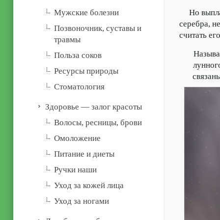
Но выплавл
Мужские болезни
серебра, н
Позвоночник, суставы и
считать ег
травмы
Называть
Польза соков
лунного
Ресурсы природы
связан
Стоматология
Здоровье — залог красоты
Волосы, ресницы, брови
Омоложение
Питание и диеты
Ручки наши
Уход за кожей лица
Уход за ногами