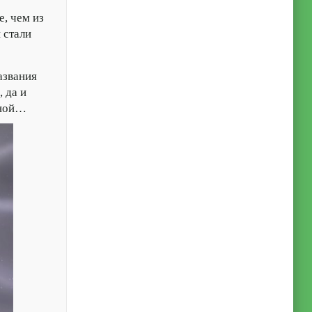
, чем из
 стали
азвания
 да и
уной…