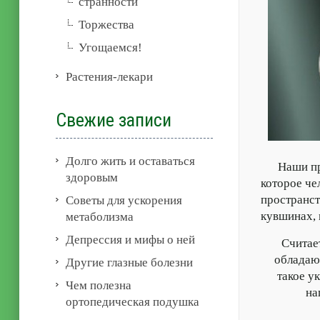
странности
Торжества
Угощаемся!
Растения-лекари
Свежие записи
Долго жить и оставаться
Наши пред
здоровым
которое че
пространст
Советы для ускорения
кувшинах, 
метаболизма
Депрессия и мифы о ней
Считаетс
обладаю
Другие глазные болезни
такое у
Чем полезна
на
ортопедическая подушка