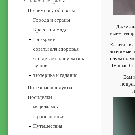
Лечебные грибы
По немногу обо всем
Города и страны
Даже алхи
Красота и мода
имеет нап
На экране
Кстати, вс
советы для здоровья
значимые п
служить мн
что делает нашу жизнь
Лунный Се
лучше
эзотерика и гадания
Вам из
понрав
Полезные продукты
н
Посиделки
иcцеляемся
Происшествия
Путешествия