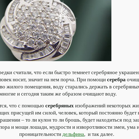
ки считали, что если быстро темнеет серебряное украшен
ловек носит, значит на нем порча. При помощи
серебра
очищ
во жилого помещения, воду старались держать в серебряны
многие и сегодня таким же образом очищают воду.
я, что с помощью
серебряных
изображений некоторых жи
щих присущей им силой, человек, который постоянно будет 
крашении – то ли кулон то ли брошь, будет находиться под з
пора и мощи лошади, мудрости и изворотливости змеи, ума 
проницательности
дельфина
, и так далее.