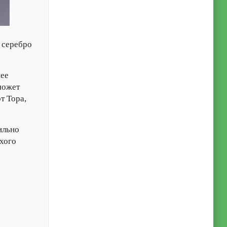
 серебро
нее
может
т Тора,
ильно
охого