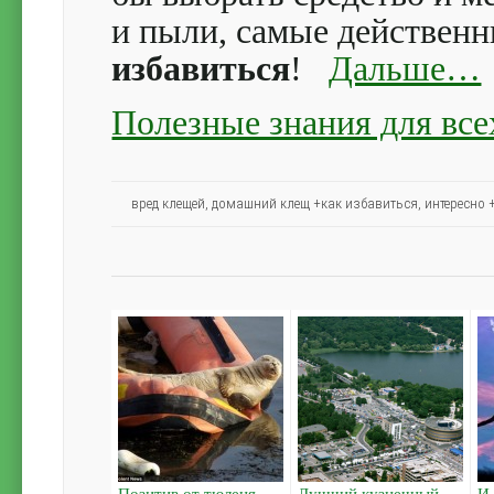
и пыли, самые действе
избавиться
!
Дальше…
Полезные знания для все
вред клещей
,
домашний клещ +как избавиться
,
интересно 
Позитив от тюленя.
Лучший кузнечный
И