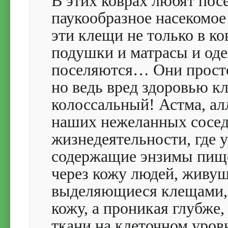
В этих коврах любят пос
паукообразное насекомое
эти клещи не только в к
подушки и матрасы и оде
поселяются… Они просто
но ведь вред здоровью к
колоссальный! Астма, алл
наших нежеланных сосед
жизнедеятельности, где у
содержащие энзимы пище
через кожу людей, живущ
выделяющиеся клещами, 
кожу, а проникая глубж
ткани на клеточном уровн