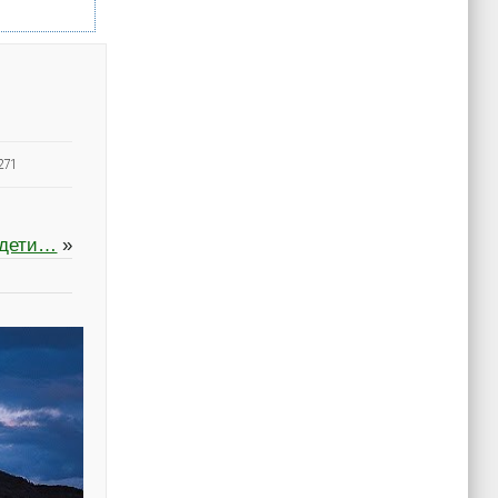
271
 дети…
»