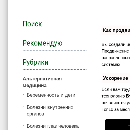
Поиск
Как продви
Рекомендую
Вы создали ил
Продвижение с
направленных
Рубрики
системах.
Ускорение
Альтернативная
медицина
Если вам тру
Беременность и дети
технологию
Б
появляются уж
Болезни внутренних
Топ10 за меся
органов
Болезни глаз человека
Н