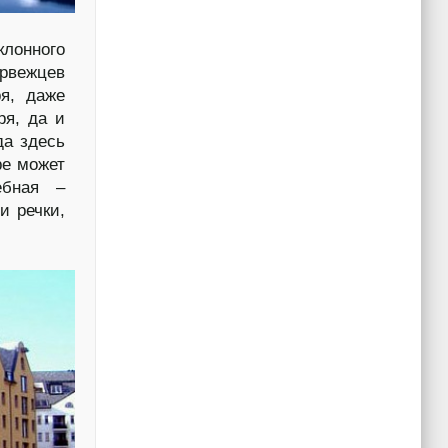
клонного
орвежцев
я, даже
ря, да и
да здесь
ре может
ебная –
и речки,