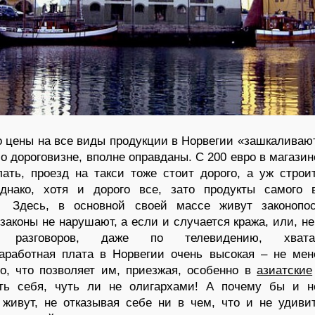
о цены на все виды продукции в Норвегии «зашкаливаю
 о дороговизне, вполне оправданы. С 200 евро в магазин
лать, проезд на такси тоже стоит дорого, а уж строи
нако, хотя и дорого все, зато продукты самого в
! Здесь, в основной своей массе живут законопо
 законы не нарушают, а если и случается кража, или, не
о разговоров, даже по телевидению, хват
аработная плата в Норвегии очень высокая – не ме
о, что позволяет им, приезжая, особенно в
азиатские
ать себя, чуть ли не олигархами! А почему бы и н
живут, не отказывая себе ни в чем, что и не удиви