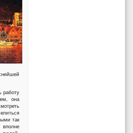
еснейшей
ь работу
ем, она
отреть
селиться
рыми так
 вполне