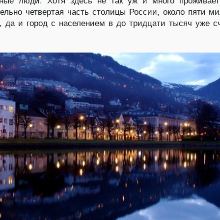
нные люди. Хотя здесь не так уж и много проживае
ельно четвертая часть столицы России, около пяти м
, да и город с населением в до тридцати тысяч уже с