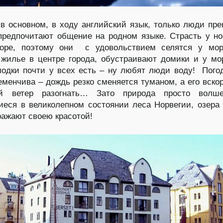
 в основном, в ходу английский язык, только люди пре
предпочитают общение на родном языке. Страсть у н
оре, поэтому они с удовольствием селятся у мор
илье в центре города, обустраивают домики и у мо
лодки почти у всех есть – ну любят люди воду! Пого
еменчива – дождь резко сменяется туманом, а его вско
й ветер разогнать… Зато природа просто волш
еся в великолепном состоянии леса Норвегии, озера 
ражают своею красотой!