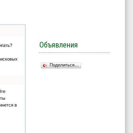
Объявления
игать?
оисковых
Поделиться…
йте
аты
инется в