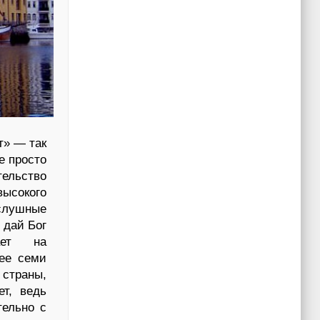
т» — так
е просто
тельство
ысокого
слушные
 дай Бог
ает на
нее семи
страны,
ет, ведь
тельно с