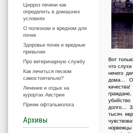
Цирроз печени как
определить в домашних
условиях
О полезном и вредном для
почек
Здоровье почек и вредные
привычки
Вот тольк
Про ветеринарную службу
что слухи
Как лечиться песком
нечего де
самостоятельно?
дома… Од
качества
Лечение и отдых на
граждане,
курортах Австрии
убийств
Прием офтальмолога
долго… З
тысяч евр
Архивы
чувствов
норвежцы 