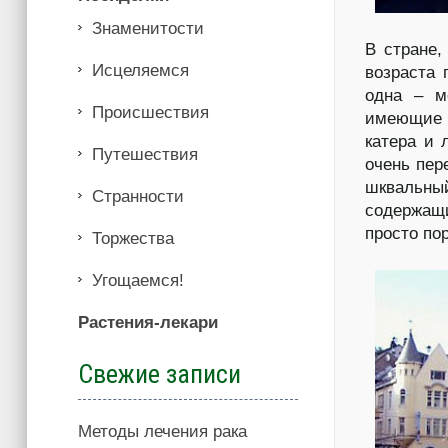
Знаменитости
В стране,
Иcцеляемся
возраста 
одна – м
Происшествия
имеющие ж
катера и 
Путешествия
очень пер
шквальны
Странности
содержащи
просто по
Торжества
Угощаемся!
Растения-лекари
Свежие записи
Методы лечения рака