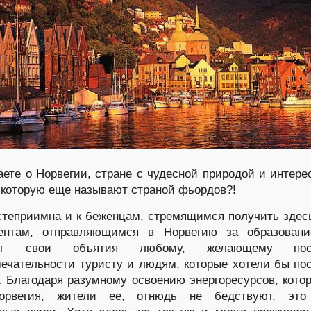
аете о Норвегии, стране с чудесной природой и интер
 которую еще называют страной фьордов?!
степриимна и к беженцам, стремящимся получить здес
ентам, отправляющимся в Норвегию за образовани
ает свои объятия любому, желающему посм
ечательности туристу и людям, которые хотели бы по
 Благодаря разумному освоению энергоресурсов, кото
орвегия, жители ее, отнюдь не бедствуют, это