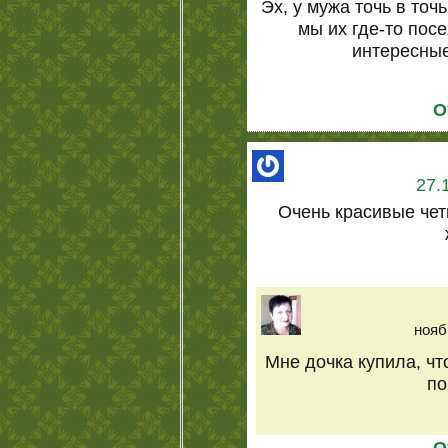
Эх, у мужа точь в точ
мы их где-то посе
интересные
О
27.
Очень красивые чет
нояб
Мне дочка купила, чт
по
О