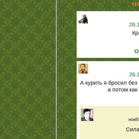
ч
26.
Кр
О
26.
А курить я бросил без
а потом как 
нояб
Сила