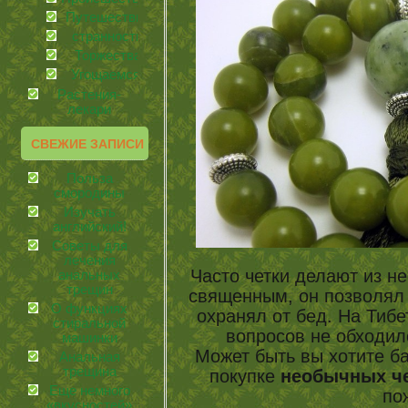
Путешествия
странности
Торжества
Угощаемся!
Растения-
лекари
СВЕЖИЕ ЗАПИСИ
Польза
смородины
Изучать
английский!
Советы для
лечения
Часто четки делают из н
анальных
трещин
священным, он позволял 
О функциях
охранял от бед. На Тибе
стиральной
вопросов не обходил
машинки
Может быть вы хотите б
Анальная
трещина
покупке
необычных ч
Еще немного
по
«вкусностей»