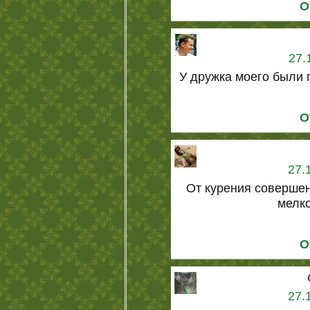
О
27.
У дружка моего были 
О
27.
От курения совершен
мелк
О
27.