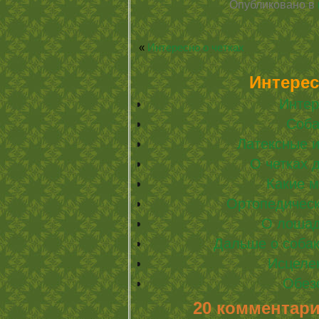
Опубликовано в
«
Интересно о четках
Интерес
Интер
Соба
Латексные 
О четках 
Какие 
Ортопедическ
О лошад
Дальше о собак
Исцеле
Обез
20 комментари