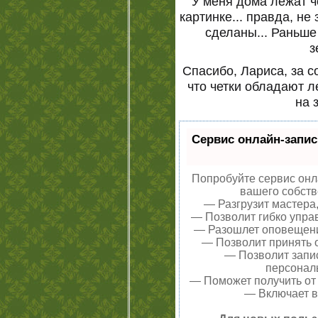
У меня дома лежат ч
картинке... правда, не
сделаны... Раньше
з
Спасибо, Лариса, за с
что четки обладают 
на 
Сервис онлайн-запис
Попробуйте сервис онла
вашего собств
— Разгрузит мастера
— Позволит гибко управ
— Разошлет оповещения
— Позволит принять о
— Позволит запи
персонал
— Поможет получить от 
— Включает в