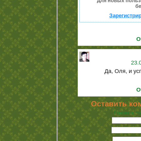
Для новых польз
бе
Зарегистрир
О
23.
Да, Оля, и ус
О
Оставить ко
Нажмите, чт