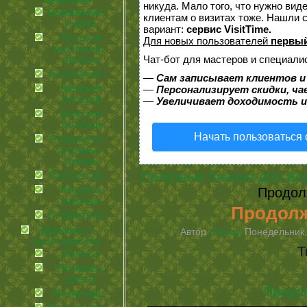
медицина
никуда. Мало того, что нужно вид
Беременность
клиентам о визитах тоже. Нашли
и дети
вариант:
сервис VisitTime.
болезни
Для новых пользователей
первый
внутренних
Чат-бот для мастеров и специали
органов
болезни кожи
—
Сам записывает клиентов и
Женские
—
Персонализирует скидки, ча
болезни
—
Увеличивает доходимость и
Мужские
болезни
Начать пользоваться
Позвоночник,
суставы и
травмы
Полезные Знания для Вс
Польза соков
Ресурсы
Продол
природы
Продолж
Стоматология
Здоровье —
Автор
Лариса
Понедельник, 
залог красоты
Т
Волосы
Питание и
диеты
Продо
Ручки наши