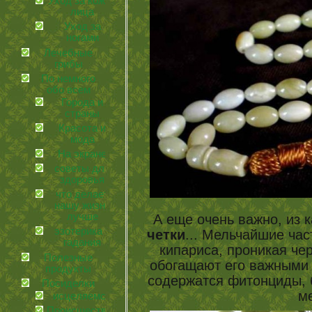
Уход за кожей
лица
Уход за
ногами
Лечебные
грибы
По немного
обо всем
Города и
страны
Красота и
мода
На экране
советы для
здоровья
что делает
нашу жизнь
лучше
А еще очень важно, из 
эзотерика и
четки
... Мельчайшие час
гадания
кипариса, проникая чер
Полезные
обогащают его важными 
продукты
содержатся фитонциды, 
Посиделки
м
иcцеляемся
Происшествия