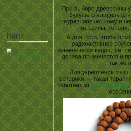
При выборе древесины у
будущего владельца ч
неуравновешенному и не
из осины, тополя,
А для того, чтобы пом
радиоактивное обучен
«звенящего» кедра, т.е. п
дерева применяется и пр
так же 
Для укрепления мышц 
моторики — такая терапия
работает за
компьютером
,
особенн