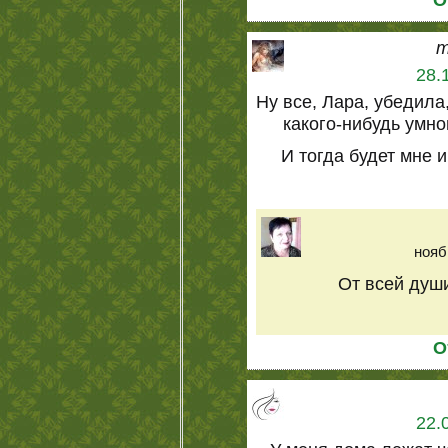
m
28.
Ну все, Лара, убедила,
какого-нибудь умн
И тогда будет мне и
нояб
От всей души
О
22.