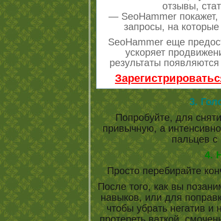
отзывы, стат
— SeoHammer покажет, г
запросы, на которые
SeoHammer еще предос
ускоряет продвижени
результаты появляются 
Зарегистрироватьс
3. Гол
Попробуйте, для снят
привычную, а интенсивно
пальцев с
4. 
Просто перебирайте кон
После того, как вы позан
навыков, или для поправк
чтобы убрать негатив и 
протереть ваткой, смоченн