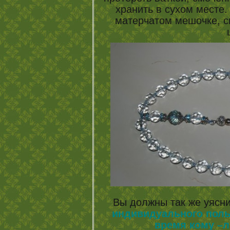
хранить в сухом месте.
матерчатом мешочке, с
Вы должны так же уясни
индивидуального поль
время кому –л