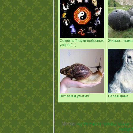
Секреты "науки небесных
Живые… камн
узоров"...;
Вот вам и улитки!
Белая Дама.
Метки:
+для +чего нужны четки
,
загад