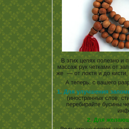
В этих целях полезно и 
массаж рук четками от зап
же — от локтя и до кисти
А теперь, с вашего ра
1. Для улучшения запом
(иностранных слов, сти
перебирайте бусины чет
инф
2. Для желающ