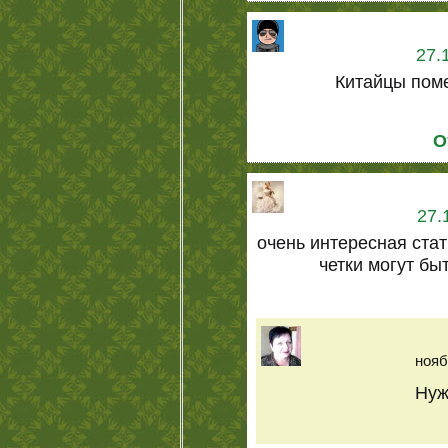
27.
Китайцы пом
О
27.
очень интересная стат
четки могут бы
нояб
Нуж