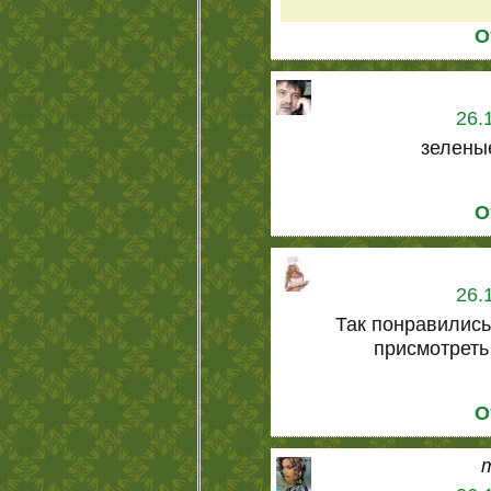
О
26.
зелены
О
26.
Так понравились
присмотреть 
О