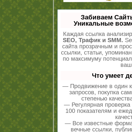
Забиваем Сайт
Уникальные возм
Каждая ссылка анализир
SEO, Трафик и SMM.
Se
сайта прозрачным и про
ссылки, статьи, упоминан
по максимуму потенциа
ваш
Что умеет 
— Продвижение в один к
запросов, покупка са
степенью качеств
— Регулярная проверка 
100 показателям и еже
качес
— Все известные форма
вечные ссылки, публи