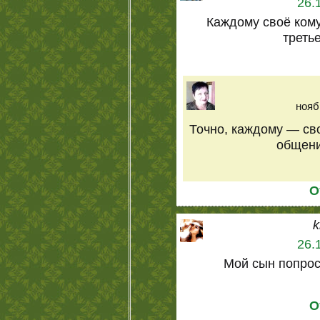
26.
Каждому своё кому
треть
нояб
Точно, каждому — сво
общение
О
k
26.
Мой сын попроси
О