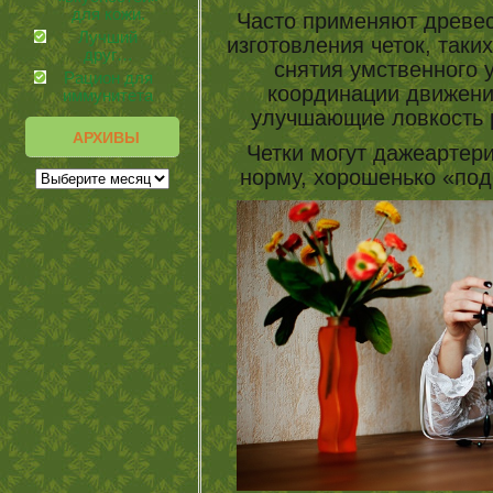
для кожи.
Часто применяют древес
Лучший
изготовления четок, таки
друг…
снятия умственного 
Рацион для
координации движения
иммунитета
улучшающие ловкость р
АРХИВЫ
Четки могут дажеартер
норму, хорошенько «под