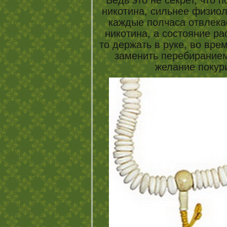
Ведь это не секрет, что 
никотина, сильнее физиол
каждые полчаса отвлекае
никотина, а состояние р
то держать в руке, во вре
заменить перебиранием
желание покур