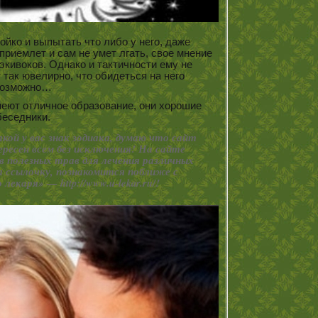
ойко и выпытать что либо у него, даже
 приемлет и сам не умет лгать, свое мнение
экивоков. Однако и тактичности ему не
 так ювелирно, что обидеться на него
возможно…
еют отличное образование, они хорошие
беседники.
кой у вас знак зодиака, думаю что сайт
нтересен всем без исключения! На сайте
 полезных трав для лечения различных
а ссылочку, познакомится поближе с
лекаря» — http://www.u-lekar.ru/!