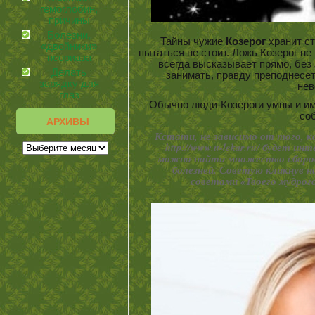
гемоглобин,
причины
Болезни,
Тайны чужие
Козерог
хранит ст
«двойники»
пытаться не стоит. Ложь Козерог не
псориаза
всегда высказывает прямо, без 
Делать
занимать, правду преподнесет
зарядку для
не
глаз
Обычно люди-Козероги умны и им
со
АРХИВЫ
Кстати, не зависимо от того, ка
http://www.u-lekar.ru/ будет и
можно найти множество сборов
болезней. Советую кликнув н
советами «Твоего мудрого 