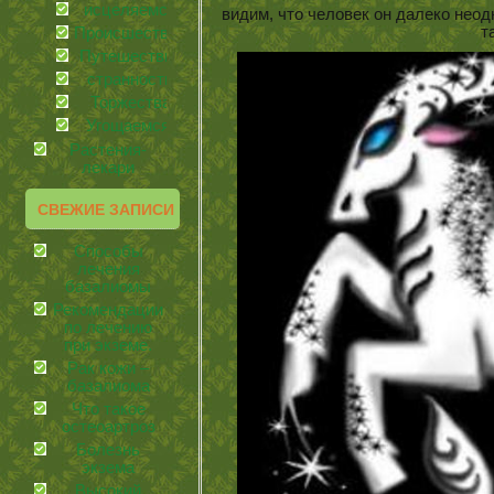
иcцеляемся
видим, что человек он далеко неод
т
Происшествия
Путешествия
странности
Торжества
Угощаемся!
Растения-
лекари
СВЕЖИЕ ЗАПИСИ
Способы
лечения
базалиомы
Рекомендации
по лечению
при экземе.
Рак кожи –
базалиома
Что такое
остеоартроз
Болезнь
экзема
Высокий