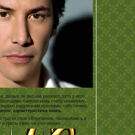
, деньги он весьма уважает, зато у него
и благодаря банковскому счету немалому,
крашено радужными красками, собственно,
зерог, характеристика знака
.
ю тратит свои сбережения, посмеиваясь в
г и траты свои, не считающих…