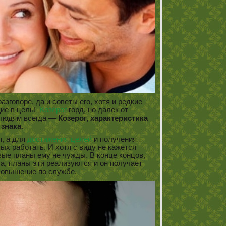
азговоре, да и советы его, хотя и редкие
щие в цель!
Козерог
горд, но далек от
 людям всегда —
Козерог, характеристика
знака
.
я, а для
достижения целей
и получения
ых работать. И хотя с виду не кажется
ые планы ему не чужды. В конце концов,
а, планы эти реализуются и он получает
повышение по службе.