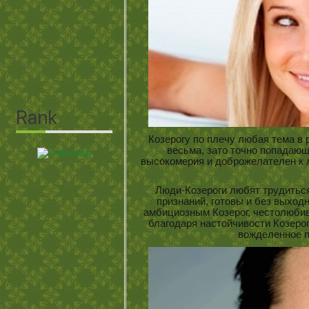
Козерогу по плечу любая тема в р
весьма, зато точно попадаю
высокомерия и доброжелателен к
Люди-Козероги любят трудитьс
признаний, готовы и без выходн
амбициозным Козерог, честолюбив
благодаря настойчивости Козерог
вожделенное 