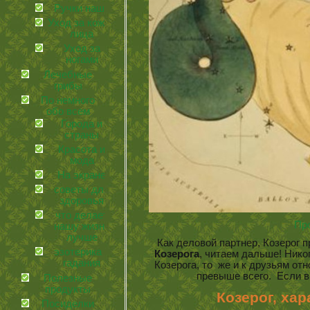
Ручки наши
Уход за кожей
лица
Уход за
ногами
Лечебные
грибы
По немного
обо всем
Города и
страны
Красота и
мода
На экране
советы для
здоровья
что делает
Пр
нашу жизнь
лучше
Как деловой партнер, Козерог п
эзотерика и
Козерога
, читаем дальше!
Нико
гадания
Козерога, то же и к друзьям отн
превыше всего. Если в
Полезные
продукты
Козерог, хар
Посиделки