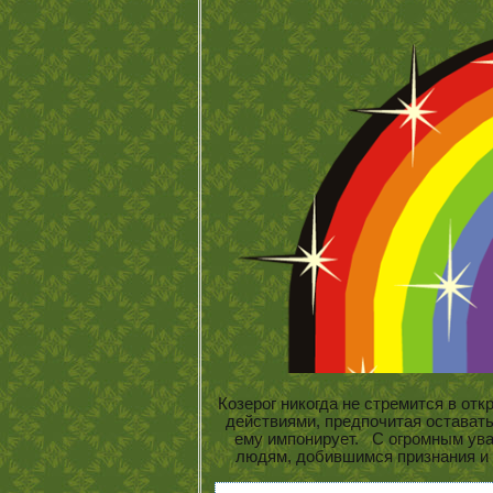
Козерог никогда не стремится в от
действиями, предпочитая оставать
ему импонирует. С огромным ува
людям, добившимся признания и 