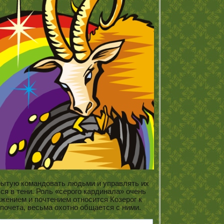
крытую командовать людьми и управлять их
ся в тени. Роль «серого кардинала» очень
жением и почтением относится Козерог к
почета, весьма охотно общается с ними.