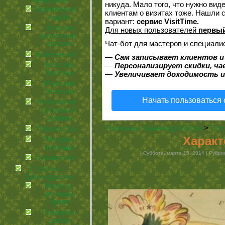
медицина
никуда. Мало того, что нужно вид
Беременность
клиентам о визитах тоже. Нашли
и дети
вариант:
сервис VisitTime.
болезни
Для новых пользователей
первый
внутренних
Чат-бот для мастеров и специали
органов
болезни кожи
—
Сам записывает клиентов и
Женские
—
Персонализирует скидки, ча
болезни
—
Увеличивает доходимость и
Мужские
болезни
Начать пользоваться
Позвоночник,
суставы и
травмы
Полезные Знания для Всех
>
Пос
Польза соков
Характ
Ресурсы
природы
| Суббота, марта 15, 2014 | Рубр
Стоматология
Здоровье —
залог красоты
Волосы,
ресницы,
брови
Питание и
диеты