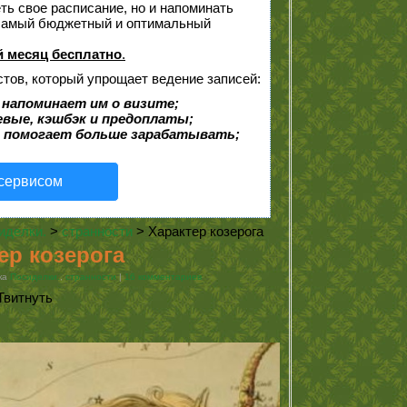
еть свое расписание, но и напоминать
 самый бюджетный и оптимальный
 месяц бесплатно
.
стов, который упрощает ведение записей:
 напоминает им о визите;
евые, кэшбэк и предоплаты;
 помогает больше зарабатывать;
 сервисом
иделки.
>
странности
> Характер козерога
ер козерога
ика
Посиделки.
,
странности
|
16 комментариев
Твитнуть