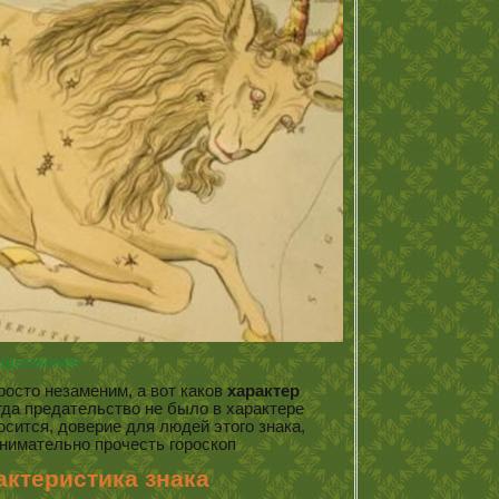
одолжение
росто незаменим, а вот каков
характер
гда предательство не было в характере
осится, доверие для людей этого знака,
нимательно прочесть гороскоп
актеристика знака