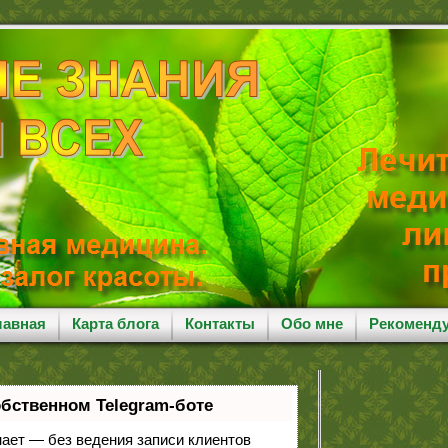
лавная
Карта блога
Контакты
Обо мне
Рекоменд
обственном Telegram-боте
знает — без ведения записи клиентов