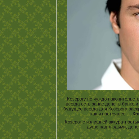
Козерогу не чуждо накопительство
всегда есть запас денег в банке 
будущее всегда для Козерога рас
как и настоящее —
Ко
Козерог с излишней аккуратность
душе над людьми, дене