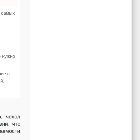
а самых
е нужно
ние в
й.
в, чехол
ани, что
цаемости