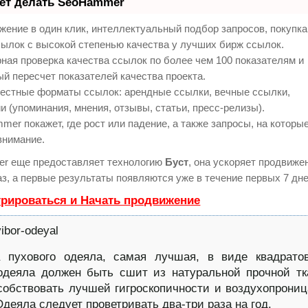
еет делать SeoHammer
ение в один клик, интеллектуальный подбор запросов, покупк
ылок с высокой степенью качества у лучших бирж ссылок.
ная проверка качества ссылок по более чем 100 показателям и
й пересчет показателей качества проекта.
естные форматы ссылок: арендные ссылки, вечные ссылки,
и (упоминания, мнения, отзывы, статьи, пресс-релизы).
er покажет, где рост или падение, а также запросы, на которы
внимание.
r еще предоставляет технологию
Буст
, она ускоряет продвиже
аз, а первые результаты появляются уже в течение первых 7 дне
трироваться и Начать продвижение
а пухового одеяла, самая лучшая, в виде квадрато
одеяла должен быть сшит из натуральной прочной тк
собствовать лучшей гигроскопичности и воздухопрони
Одеяла следует проветривать два-три раза на год.