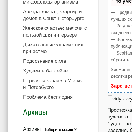
Что ум
микрофлоры организма
Аренда комнат, квартир и
— Продвиж
домов в Санкт-Петербурге
лучших сс
— Регуляр
Женское счастье: мелочи с
ежедневны
пользой для интерьера
— Все изв
Дыхательные упражнения
публикаци
при астме
— SeoHamm
обратить 
Подсознание сила
SeoHamme
Худеем в бассейне
десятки р
Первая «скорая» в Москве
Зарегис
и Петербурге
Проблема бесплодия
Простежк
Архивы
пухового 
будет спо
Архивы
изделия. 