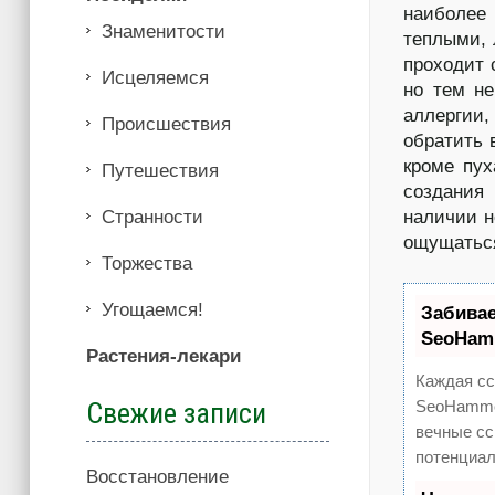
наиболее
Знаменитости
теплыми, 
проходит 
Иcцеляемся
но тем н
аллергии,
Происшествия
обратить 
кроме пух
Путешествия
создания
Странности
наличии н
ощущаться
Торжества
Угощаемся!
Забива
SeoHam
Растения-лекари
Каждая сс
Свежие записи
SeoHammer
вечные сс
потенциал
Восстановление