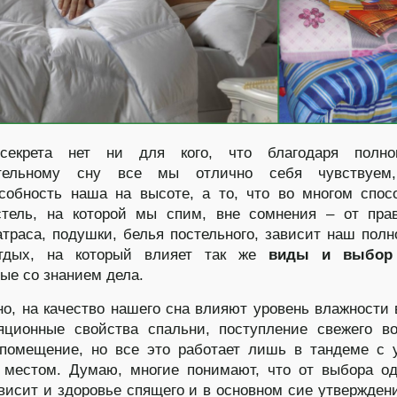
секрета нет ни для кого, что благодаря полно
ительному сну все мы отлично себя чувствуе
собность наша на высоте, а то, что во многом спос
стель, на которой мы спим, вне сомнения – от пра
траса, подушки, белья постельного, зависит наш пол
тдых, на который влияет так же
виды и выбор
ые со знанием дела.
о, на качество нашего сна влияют уровень влажности 
яционные свойства спальни, поступление свежего в
 помещение, но все это работает лишь в тандеме с
 местом. Думаю, многие понимают, что от выбора о
висит и здоровье спящего и в основном сие утвержден