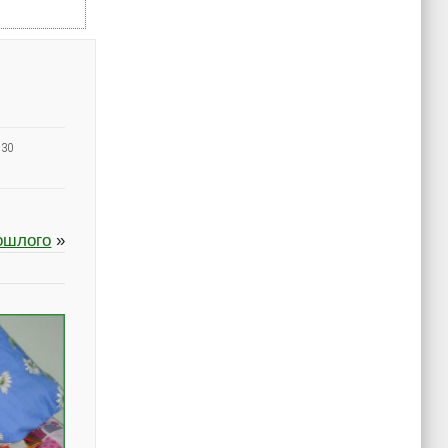
30
ошлого
»