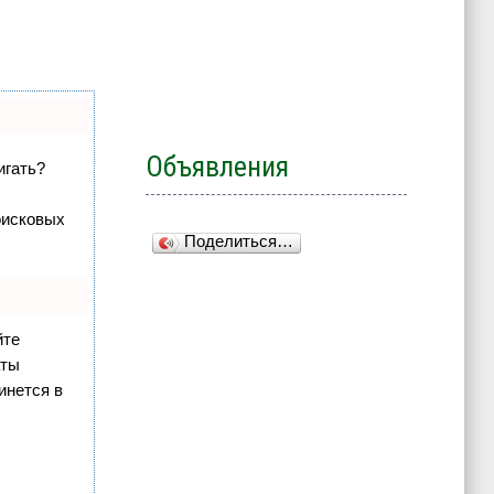
Объявления
игать?
оисковых
Поделиться…
йте
аты
инется в