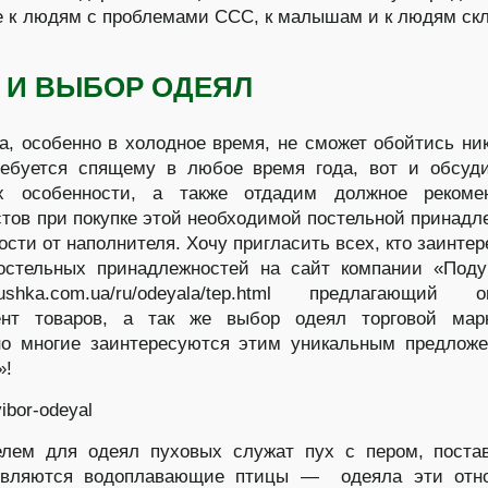
 к людям с проблемами ССС, к малышам и к людям ск
 И ВЫБОР ОДЕЯЛ
а, особенно в холодное время, не сможет обойтись ник
ребуется спящему в любое время года, вот и обсуд
х особенности, а также отдадим должное рекоме
тов при покупке этой необходимой постельной принадл
ости от наполнителя. Хочу пригласить всех, кто заинтер
постельных принадлежностей на сайт компании «Под
odushka.com.ua/ru/odeyala/tep.html предлагающий 
ент товаров, а так же выбор одеял торговой мар
но многие заинтересуются этим уникальным предлож
»!
елем для одеял пуховых служат пух с пером, поста
являются водоплавающие птицы — одеяла эти отно