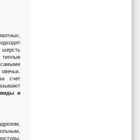
вотных,
подходят
о шерсть
 теплые
 самыми
 овечьи.
за счет
казывают
виды и
ндрозом,
ольным,
ростуды,