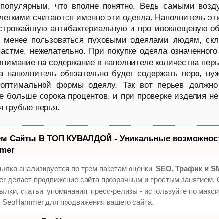
 популярным, что вполне понятно. Ведь самыми воз
легкими считаются именно эти одеяла. Наполнитель эт
строжайшую антибактериальную и противоклещевую об
е менее пользоваться пуховыми одеялами людям, ск
 астме, нежелательно. При покупке одеяла означенного
внимание на содержание в наполнителе количества перь
а наполнитель обязательно будет содержать перо, ну
 оптимальной формы одеялу. Так вот перьев должно
е больше сорока процентов, и при проверке изделия н
 грубые перья.
ем Сайты В ТОП КУВАЛДОЙ - Уникальные возможност
mer
ылка анализируется по трем пакетам оценки:
SEO, Трафик и S
 делает продвижение сайта прозрачным и простым занятием. 
ылки, статьи, упоминания, пресс-релизы - используйте по макс
 SeoHammer для продвижения вашего сайта.