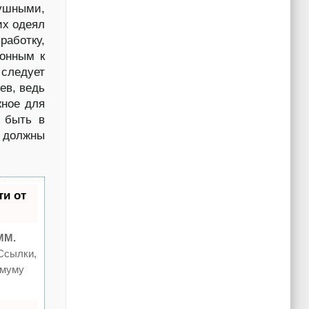
душными,
их одеял
работку,
лонным к
 следует
ев, ведь
жное для
 быть в
е должны
и от
MM.
Ссылки,
имуму