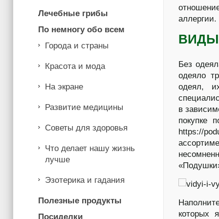
отношение
Лечебные грибы
аллергии.
По немногу обо всем
ВИДЫ
Города и страны
Без одеял
Красота и мода
одеяло т
На экране
одеял, и
специалис
Развитие медицины
в зависим
покупке 
Советы для здоровья
https://p
ассортим
Что делает нашу жизнь
несомнен
лучше
«Подушки
Эзотерика и гадания
Полезные продукты
Наполнит
которых 
Посиделки