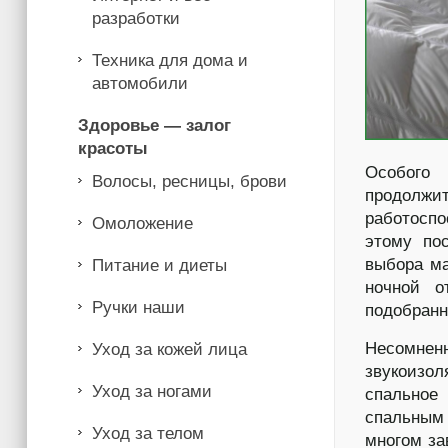
разработки
Техника для дома и
автомобили
Здоровье — залог
красоты
Особого 
Волосы, ресницы, брови
продолж
работоспо
Омоложение
этому по
выбора ма
Питание и диеты
ночной о
Ручки наши
подобранн
Несомненн
Уход за кожей лица
звукоизол
Уход за ногами
спальное
спальным
Уход за телом
многом за