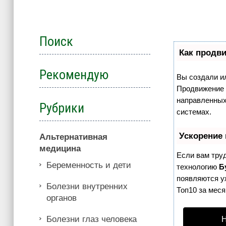
Поиск
Как продви
Рекомендую
Вы создали ил
Продвижение с
направленных
Рубрики
системах.
Ускорение
Альтернативная
медицина
Если вам тру
Беременность и дети
технологию
Б
появляются уж
Болезни внутренних
Топ10 за меся
органов
Болезни глаз человека
Н