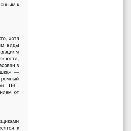
лонным к
то, хотя
им виды
ндациям
ежности,
есован в
ушка» —
огромный
ки ТЕП.
ением от
вщиками
сятся к