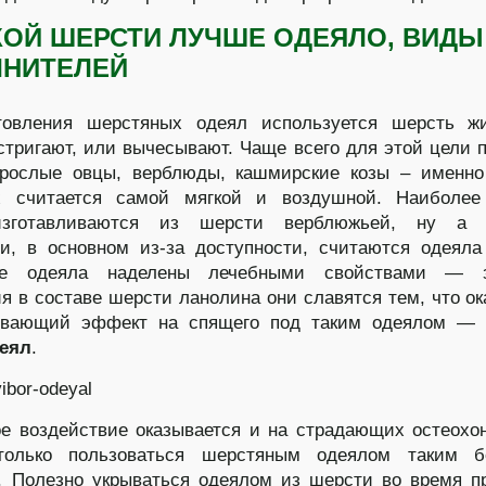
КОЙ ШЕРСТИ ЛУЧШЕ ОДЕЯЛО, ВИДЫ
ЛНИТЕЛЕЙ
товления шерстяных одеял используется шерсть жи
стригают, или вычесывают. Чаще всего для этой цели 
взрослые овцы, верблюды, кашмирские козы – именн
х считается самой мягкой и воздушной. Наиболее
изготавливаются из шерсти верблюжьей, ну а
, в основном из-за доступности, считаются одеяла
ые одеяла наделены лечебными свойствами — 
я в составе шерсти ланолина они славятся тем, что о
ивающий эффект на спящего под таким одеялом —
еял
.
е воздействие оказывается и на страдающих остеохо
только пользоваться шерстяным одеялом таким б
. Полезно укрываться одеялом из шерсти во время п