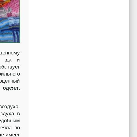
ценному
м, да и
обствует
вильного
ноценный
 одеял
,
воздуха,
оздуха в
 удобным
деяла во
ие имеет