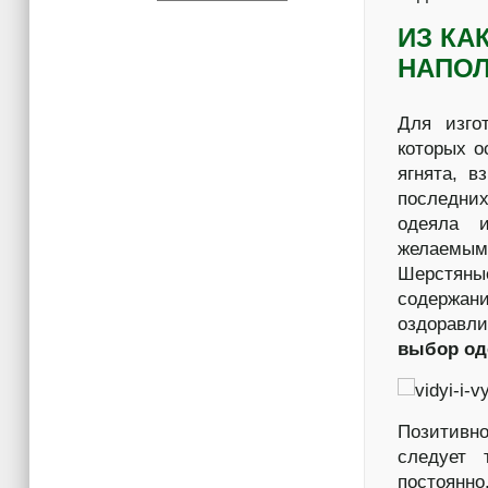
ИЗ КА
НАПО
Для изго
которых о
ягнята, 
последни
одеяла 
желаемыми
Шерстян
содержани
оздоравл
выбор од
Позитивно
следует 
постоянно