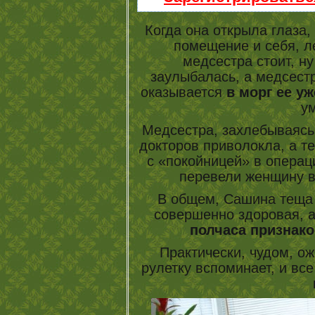
Когда она открыла глаза,
помещение и себя, л
медсестра стоит, ну
заулыбалась, а медсест
оказывается
в морг ее у
у
Медсестра, захлебываясь
докторов приволокла, а т
с «покойницей» в операц
перевели женщину в
В общем, Сашина теща 
совершенно здоровая, а
полчаса признак
Практически, чудом, ож
рулетку вспоминает, и все