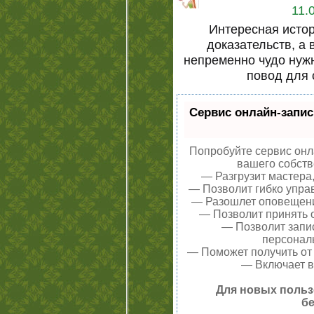
11.
Интересная истор
доказательств, а
непременно чудо нужн
повод для 
Сервис онлайн-запис
Попробуйте сервис онла
вашего собств
— Разгрузит мастера
— Позволит гибко управ
— Разошлет оповещения
— Позволит принять о
— Позволит запи
персонал
— Поможет получить от 
— Включает в
Для новых польз
бе