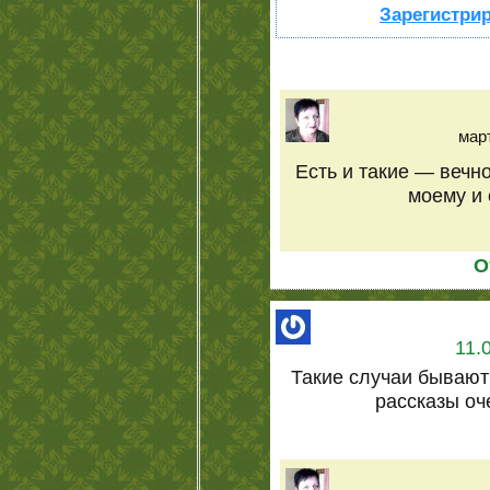
Зарегистрир
март
Есть и такие — вечн
моему и 
О
11.
Такие случаи бывают
рассказы оч