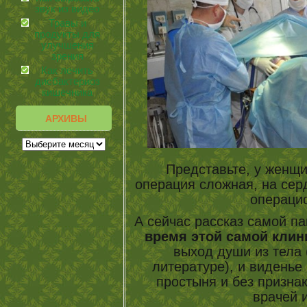
звук из видео
Травы и
продукты для
улучшения
зрения
Как лечить
дисбактериоз
кишечника
АРХИВЫ
Представьте, у женщи
операция сложная, на сер
операци
А сейчас рассказ самой па
время этой самой клин
выход души из тела 
литературе), и виденье 
простыня и без признак
врачей 