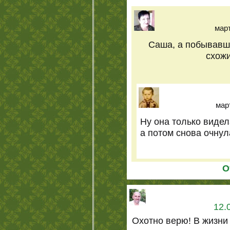
март
Саша, а побывавш
схожи
март
Ну она только видел
а потом снова очну
О
12.
Охотно верю! В жизни 