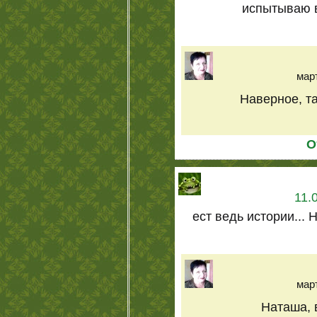
испытываю в
март
Наверное, та
О
11.
ест ведь истории... Н
март
Наташа, в