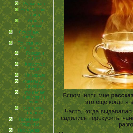
Ручки наши
Уход за кожей
лица
Уход за
ногами
Лечебные
грибы
По немного
обо всем
Города и
страны
Красота и
мода
На экране
советы для
здоровья
что делает
Вспомнился мне
расска
нашу жизнь
это еще когда я
лучше
эзотерика и
Часто, когда выдавалас
гадания
садились перекусить, чайк
Полезные
разг
продукты
Посиделки