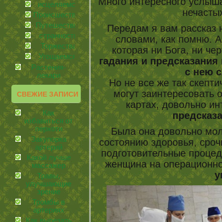
Много интересного услыша
иcцеляемся
нечасты
Происшествия
Путешествия
Передам я вам рассказ 
странности
словами, как помню. А
Торжества
которая ни Бога, ни чер
Угощаемся!
гадания и предсказания
Растения-
с нею 
лекари
Но не все же так скепти
могут заинтересовать 
СВЕЖИЕ ЗАПИСИ
картах, довольно ин
Как
предсказа
избавиться от
перхоти
Была она довольно мол
Закупорка
состоянию здоровья, сроч
артерий
подготовительные процед
Какой лучше
женщина на операционном
массажер
у
Травы,
улучшающие
зрение
Тромбы в
артериях
Как вырезать