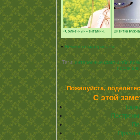
«Солнечный» витамин.
Визитка нужна
«
Немного о материнстве
Теги:
интересные факты обо всё
после кли
Пожалуйста, поделитес
С этой заме
Торж
Построим
Пе
Праздни