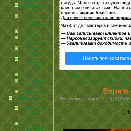
медицина
никуда. Мало того, что нужно вид
Беременность
клиентам о визитах тоже. Нашли
и дети
вариант:
сервис VisitTime.
болезни
Для новых пользователей
первый
внутренних
Чат-бот для мастеров и специали
органов
болезни кожи
—
Сам записывает клиентов и
Женские
—
Персонализирует скидки, ча
болезни
—
Увеличивает доходимость и
Мужские
болезни
Начать пользоваться
Позвоночник,
суставы и
травмы
Полезные Знания для 
Польза соков
Ресурсы
эзотерика и гадан
природы
Вера и
Стоматология
Здоровье —
| Понедельник, марта 11, 2013 | Руб
залог красоты
|
29 
Волосы,
Т
ресницы,
брови
Питание и
диеты