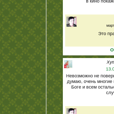
в кино пока
март
Это пра
О
Ху
13.
Невозможно не повери
думаю, очень многие
Боге и всем осталь
слу