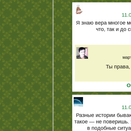
11.
Я знаю вера многое мо
что, так и до 
март
Ты права,
О
11.
Разные истории бываю
такое — не поверишь. 
в подобные ситуа