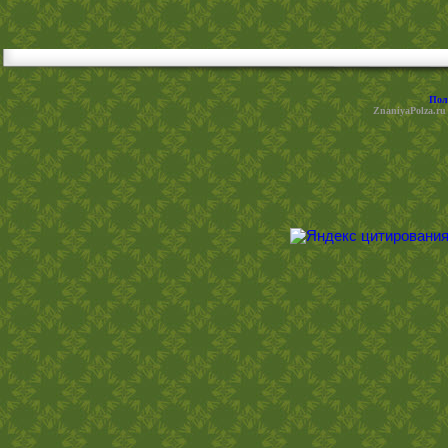
Пол
ZnaniyaPolza.ru