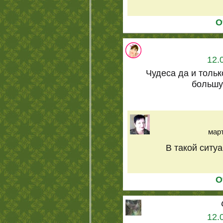
О
12.
Чудеса да и тольк
большу
март
В такой ситуа
О
12.