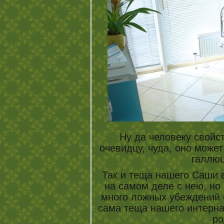
Ну да человеку свойс
очевидцу, чуда, оно может
галлю
Так и теща нашего Саши в
на самом деле с нею, но
много ложных убеждений 
сама теща нашего интерна
ро