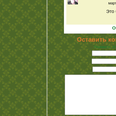
март
Это 
О
Оставить к
Нажмите, чт