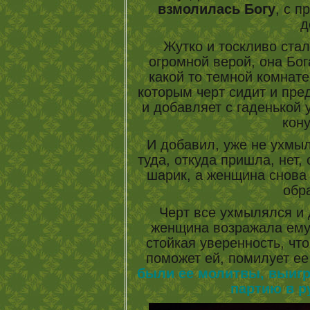
взмолилась Богу
, с п
д
Жутко и тоскливо стало
огромной верой, она Бог
какой то темной комнате
которым черт сидит и пред
и добавляет с гаденькой
кону
И добавил, уже не ухмы
туда, откуда пришла, нет
шарик, а женщина снова 
обр
Черт все ухмылялся и д
женщина возражала ему 
стойкая уверенность, что
поможет ей, помилует е
были ее молитвы, выигр
партию в р