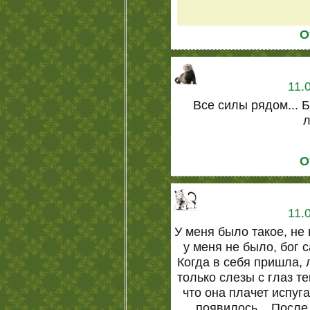
О
11.
Все силы рядом... 
л
О
11.
У меня было такое, не 
у меня не было, бог 
Когда в себя пришла,
только слезы с глаз т
что она плачет испуг
появилось... После