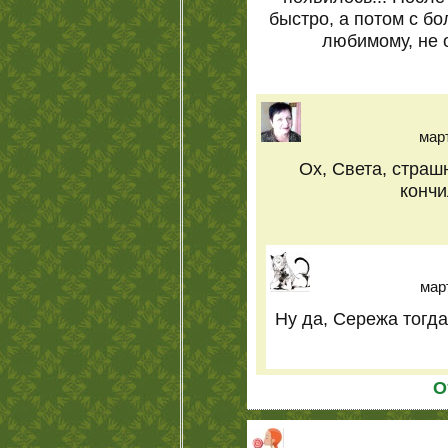
быстро, а потом с б
любимому, не 
март
Ох, Света, страшн
кончи
март
Ну да, Сережа тогда
О