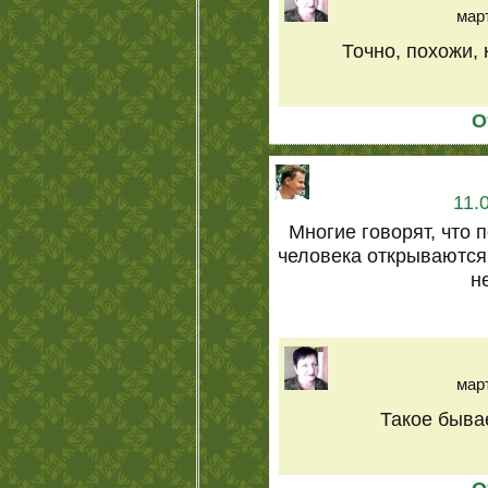
март
Точно, похожи, 
О
11.
Многие говорят, что 
человека открываются
н
март
Такое бывае