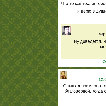
Что-то как-то... интер
Я верю в души,
март
Ну доведется, н
рас
О
12.
Слышал примерно та
благоверной, когда