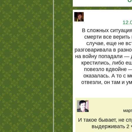
О
12.
В сложных ситуация
смерти все верить
случае, еще не вс
разговаривала в разно
на войну попадали — 
крестились, либо ещ
повезло вдвойне —
оказалась. А то с 
отвезли, он там и 
март
И такое бывает, не с
выдерживать 2 ч