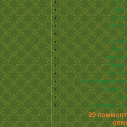
Сос
Робот 
О по
Гостья
Д
А наша
Деню
Как же 
Туры в
Это пр
Как сохранить ма
Блогун п
Роди
Эротические со
29 коммент
сом