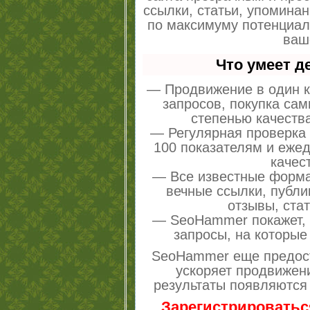
ссылки, статьи, упоминан
по максимуму потенциа
ваш
Что умеет 
— Продвижение в один к
запросов, покупка са
степенью качеств
— Регулярная проверка 
100 показателям и еже
качес
— Все известные форма
вечные ссылки, публи
отзывы, стат
— SeoHammer покажет, г
запросы, на которые
SeoHammer еще предос
ускоряет продвижени
результаты появляются 
Зарегистрироватьс