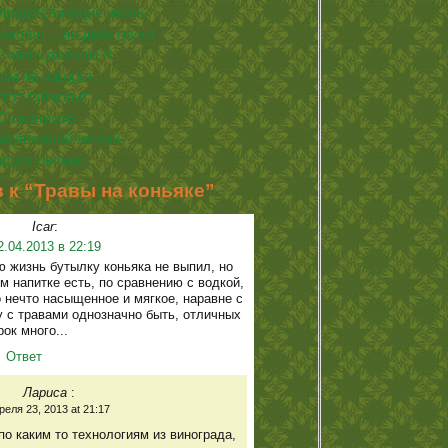
 продлевающие жизнь
говорят…но действуют
е жить дольше?!
ом не говорят…
этот гайморит…
О сколиозе
медвежьей желчи
рроз печени
 к “Травы на коньяке”
Icar
:
2.04.2013 в 22:19
ю жизнь бутылку коньяка не выпил, но
ом напитке есть, по сравнению с водкой,
о нечто насыщенное и мягкое, наравне с
у с травами однозначно быть, отличных
ок много...
Ответ
Лариса
:
реля 23, 2013 at 21:17
по каким то технологиям из винограда,