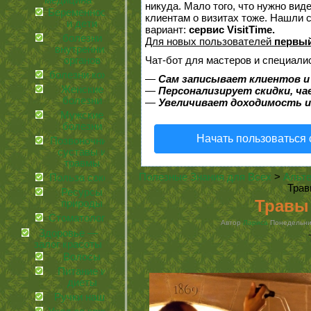
медицина
никуда. Мало того, что нужно вид
Беременность
клиентам о визитах тоже. Нашли
и дети
вариант:
сервис VisitTime.
болезни
Для новых пользователей
первый
внутренних
Чат-бот для мастеров и специали
органов
болезни кожи
—
Сам записывает клиентов и
Женские
—
Персонализирует скидки, ча
болезни
—
Увеличивает доходимость и
Мужские
болезни
Начать пользоваться
Позвоночник,
суставы и
травмы
Полезные Знания для Всех
>
Альте
Польза соков
Трав
Ресурсы
Травы 
природы
Стоматология
Автор
Лариса
Понедельник
Здоровье —
залог красоты
Волосы
Питание и
диеты
Ручки наши