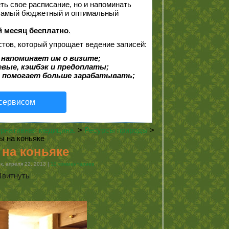
еть свое расписание, но и напоминать
 самый бюджетный и оптимальный
 месяц бесплатно
.
стов, который упрощает ведение записей:
 напоминает им о визите;
евые, кэшбэк и предоплаты;
 помогает больше зарабатывать;
 сервисом
рнативная медицина.
>
Ресурсы природы
>
ы на коньяке
на коньяке
, апреля 22, 2013 |
13 комментариев
Твитнуть