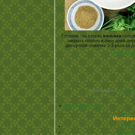
Готовим : на стакан
коньяка
полож
закрыть плотно и пару дней дер
десертной ложечке 2-3 раза за 
Полезные
Опубликовано в
Альтернат
«
Имплантация зубов
Интере
Импл
И еще ко