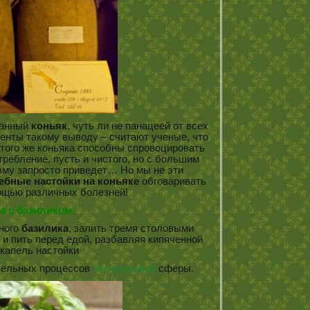
жанный
коньяк
, чуть ли не панацеей от всех
ненты такому выводу – считают ученые, что
того же коньяка способны спровоцировать
требление, пусть и чистого, но с большим
изму запросто приведет… Но мы не эти
ебные настойки на коньяке
обговаривать
мощью различных болезней!
а с базиликом.
нного
базилика
, залить тремя столовыми
 и пить перед едой, разбавляя кипяченной
 капель настойки
тельных процессов
мочеполовой
сферы.