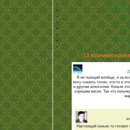
Продукты,
Об этом не 
Хотит
Об эт
Ох, 
Тайны 
Ци
13 комментариев
2
Я не пьющий вообще, и за вс
могу сказать точно, что-то в эт
и другим алкоголем. Коньяк эт
хорошим виски. Так что коньяк
мар
ап
Настоящий коньяк то готовят 