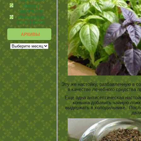
Маски с
крахмалом
Малина для
кожи и волос
АРХИВЫ
Эту же настойку, разбавленную в с
в качестве лечебного средства 
Еще одна антисептическая настойк
коньяка добавить чайную лож
выдержать в холодильнике. После
два