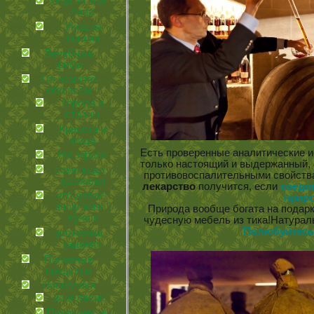
Уход за кожей
лица
Уход за
ногами
Лечебные
грибы
По немного
обо всем
Города и
страны
Красота и
мода
Есть проверенные аналитические 
На экране
только настоящий и выдержанный,
советы для
противовоспалительными свойства
здоровья
лекарство
получится, если
соеди
что делает
прир
нашу жизнь
Природа вообще богата на подарк
лучше
чудесную мебель из тика!Натураль
Полюбуйтесь,
эзотерика и
гадания
Полезные
продукты
Посиделки
иcцеляемся
Происшествия