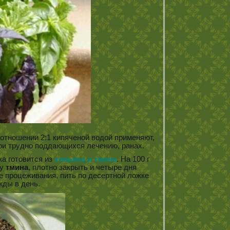
оотношении 2:1 кипяченой водой применяют,
при трудно поддающихся лечению, ранах.
а готовится из
коньяка и тмина
. На 100 г
ку
тмина
, плотно закрыть и четыре дня
 процеживания, пить по десертной ложке
жды в день.