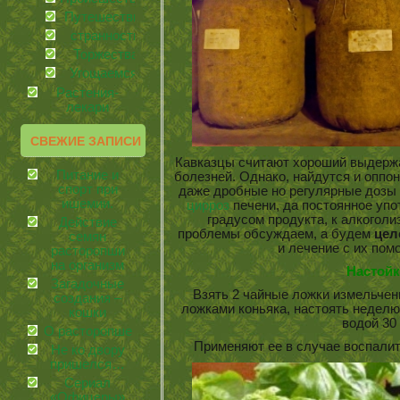
Путешествия
странности
Торжества
Угощаемся!
Растения-
лекари
СВЕЖИЕ ЗАПИСИ
Кавказцы считают хороший выдер
Питание и
болезней. Однако, найдутся и оппо
спорт при
даже дробные но регулярные дозы 
ишемии.
цирроз
печени, да постоянное упо
градусом продукта, к алкогол
Действие
проблемы обсуждаем, а будем
цел
семян
и лечение с их по
расторопши
на организм
Настойк
Загадочные
Взять 2 чайные ложки измельче
создания –
ложками коньяка, настоять неделю
кошки
водой 30
О расторопше
Применяют ее в случае воспали
Не ко двору
пришелся…
Сериал
«Офицеры»