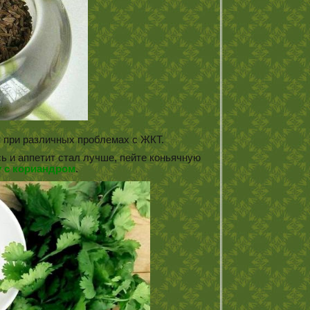
 при различных проблемах с ЖКТ.
 и аппетит стал лучше, пейте коньячную
у с кориандром
.