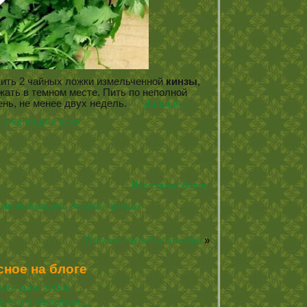
ить 2 чайных ложки измельченной
кинзы
,
жать в темном месте. Пить по неполной
день, не менее двух недель.
Дальше…
 знания для всех
Все статьи блога
ивная медицина.
,
Ресурсы природы
Прочие секреты коньяка
»
сное на блоге
антация зубов
е что о полезном…