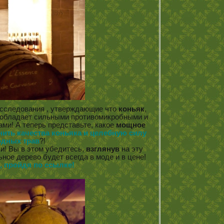
исследования , утверждающие что
коньяк
,
 обладает сильными противомикробными и
ми! А теперь представьте, какое
мощное
нить качества коньяка и целебную силу
одных трав
?!
и! Вы в этом убедитесь,
взглянув
на эту
ное дерево будет всегда в моде и в цене!
 пройдя по ссылке!