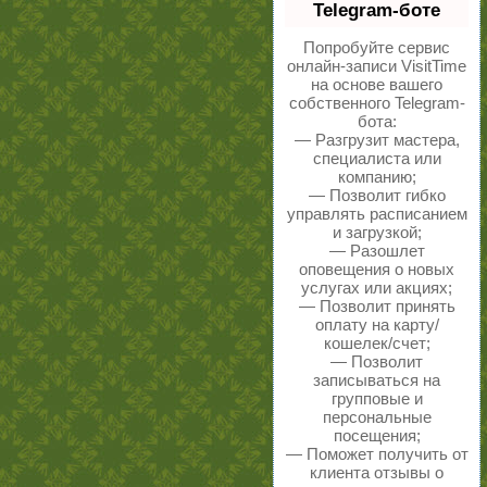
Telegram-боте
Попробуйте сервис
онлайн-записи VisitTime
на основе вашего
собственного Telegram-
бота:
— Разгрузит мастера,
специалиста или
компанию;
— Позволит гибко
управлять расписанием
и загрузкой;
— Разошлет
оповещения о новых
услугах или акциях;
— Позволит принять
оплату на карту/
кошелек/счет;
— Позволит
записываться на
групповые и
персональные
посещения;
— Поможет получить от
клиента отзывы о