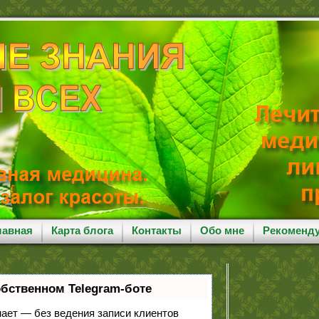
лавная
Карта блога
Контакты
Обо мне
Рекоменд
обственном Telegram-боте
знает — без ведения записи клиентов