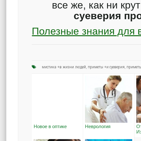
все же, как ни кр
суеверия пр
Полезные знания для 
мистика +в жизни людей
,
приметы +и суеверия
,
приметы
Новое в оптике
Неврология
О
И