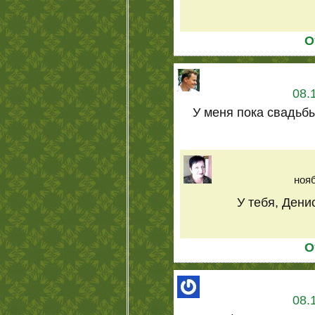
О
08.
У меня пока свадьбы
нояб
У тебя, Дени
О
08.