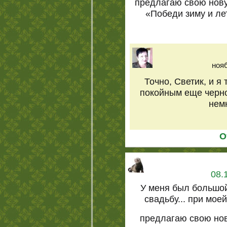
предлагаю свою нову
«Победи зиму и лет
нояб
Точно, Светик, и я
покойным еще черно
немн
О
08.
У меня был большо
свадьбу... при мое
предлагаю свою но