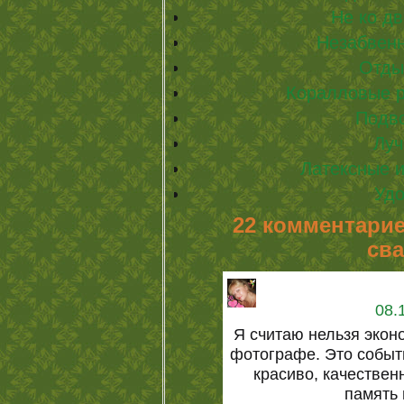
Не ко д
Незабвен
Отды
Коралловые р
Подв
Луч
Латексные 
Удо
22 комментарие
св
08.
Я считаю нельзя эко
фотографе. Это событ
красиво, качествен
память 