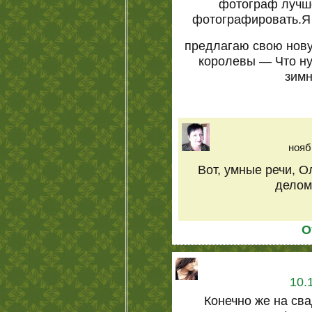
фотограф лучше 
фотографировать.Я 
предлагаю свою нову
королевы — Что ну
зимн
нояб
Вот, умные речи, 
делом
О
10.
Конечно же на св