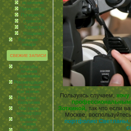
иcцеляемся
Происшествия
Путешествия
странности
Торжества
Угощаемся!
Растения-
лекари
СВЕЖИЕ ЗАПИСИ
Способы
лечения
базалиомы
Рекомендации
по лечению
при экземе.
Пользуясь случаем,
хочу
Рак кожи –
профессиональным
базалиома
Зоткиной,
так что если в
Что такое
остеоартроз
Москве, воспользуйтес
Болезнь
портфолио Светланы,
экзема
с
Высокий