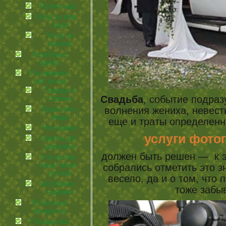
Ручки наши
Уход за кожей
лица
Уход за
ногами
Лечебные
грибы
По немного
обо всем
Города и
Свадьба
, событие подра
страны
волнения жениха, невесты
Красота и
мода
еще и траты определе
На экране
услуги фотог
советы для
здоровья
должен быть решен — к э
что делает
нашу жизнь
собрались отметить это з
лучше
весело, да и о том, что 
эзотерика и
тоже забыв
гадания
Полезные
продукты
Посиделки