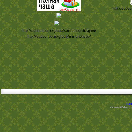
http://subsc
http://subscribe.ru/group/sam-sebe-dizajner/
http://subscribe.ru/group/mir-anonsov/
Пол
ZnaniyaPolza.ru