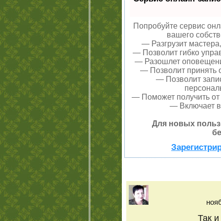
Попробуйте сервис онла
вашего собств
— Разгрузит мастера
— Позволит гибко управ
— Разошлет оповещения
— Позволит принять о
— Позволит запи
персонал
— Поможет получить от 
— Включает в
Для новых польз
бе
Зарегистрир
нояб
Так и