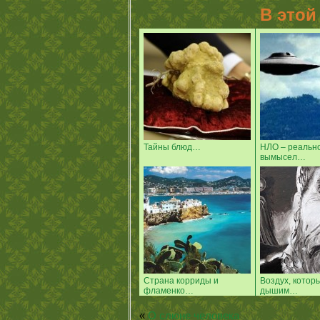
В этой
Тайны блюд…
НЛО – реально
вымысел…
Страна корриды и
Воздух, котор
фламенко…
дышим…
«
О слюне человека