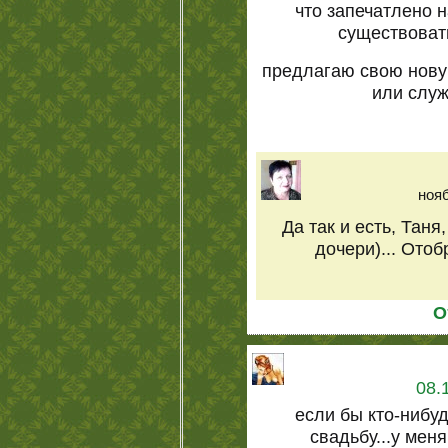
что запечатлено 
существоват
предлагаю свою нову
или слу
нояб
Да так и есть, Таня,
дочери)... Отоб
О
08.
если бы кто-нибуд
свадьбу...у меня