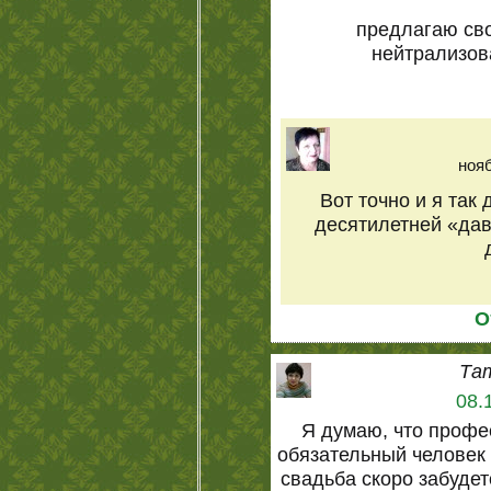
предлагаю св
нейтрализов
нояб
Вот точно и я так
десятилетней «дав
О
Та
08.
Я думаю, что проф
обязательный человек 
свадьба скоро забудетс