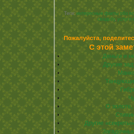
Теги:
интересные факты обо в
свадьбу
,
услуги
Пожалуйста, поделитес
С этой заме
Деньги и 
Другие зад
Манк
Танцующи
Гибр
Ч
О золоте,
Стихии
Другие «секреты»
Загадочные