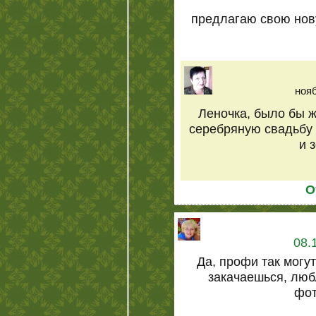
предлагаю свою нов
нояб
Леночка, было бы ж
серебряную свадьбу
и 
О
08.
Да, профи так могу
закачаешься, лю
фот