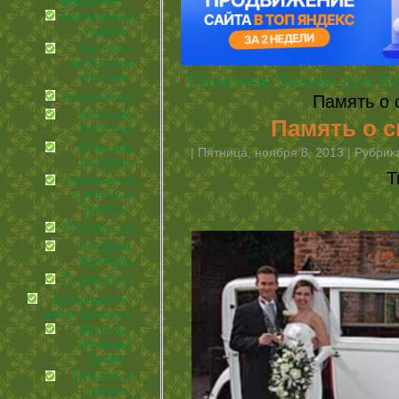
медицина
Беременность
и дети
болезни
внутренних
органов
Полезные Знания для Вс
болезни кожи
Память о 
Женские
Память о 
болезни
Мужские
| Пятница, ноября 8, 2013 | Рубри
болезни
Т
Позвоночник,
суставы и
травмы
Польза соков
Ресурсы
природы
Стоматология
Здоровье —
залог красоты
Волосы,
ресницы,
брови
Питание и
диеты