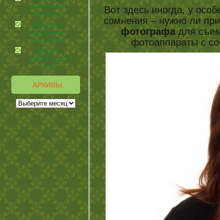
гемоглобин,
Вот здесь иногда, у осо
причины
сомнения – нужно ли пр
Болезни,
фотографа
для съем
«двойники»
псориаза
фотоаппараты с со
Делать
зарядку для
глаз
АРХИВЫ