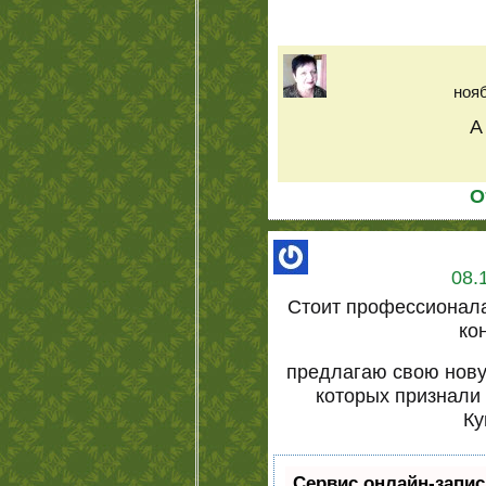
нояб
А
О
08.
Стоит профессионала
ко
предлагаю свою нову
которых признали
Ку
Сервис онлайн-запис