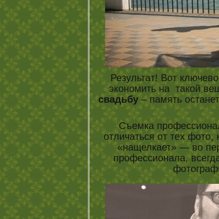
Результат! Вот ключево
экономить на такой ве
свадьбу
– память останет
Съемка профессионал
отличаться от тех фото, 
«нащелкает» — во пе
профессионала, всегда
фотограф