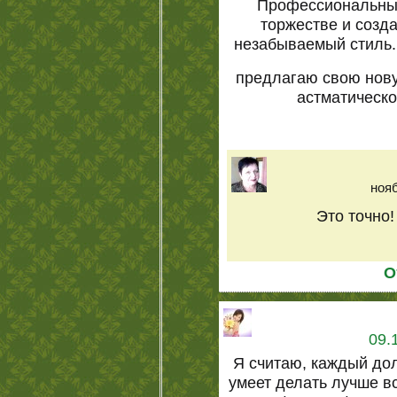
Профессиональные
торжестве и созд
незабываемый стиль.
предлагаю свою нов
астматическо
нояб
Это точно!
О
09.
Я считаю, каждый дол
умеет делать лучше в