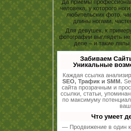
Да приемы профессионал
человека, у которого ноги
любительских фото, ча
длины ногами, част
Для девушек, к примеру
фотографии выглядеть не 
деле – и такие ляп
Забиваем Сайт
Уникальные возм
Каждая ссылка анализир
SEO, Трафик и SMM.
Se
сайта прозрачным и про
ссылки, статьи, упоминан
по максимуму потенциа
ваш
Что умеет 
— Продвижение в один к