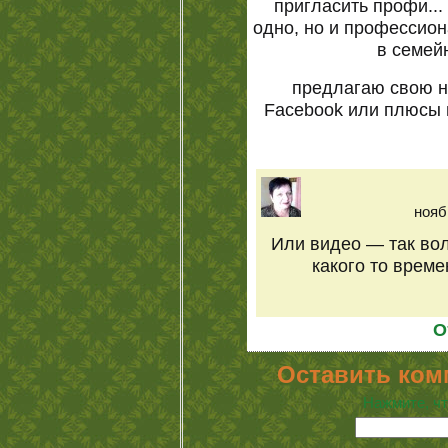
пригласить профи..
одно, но и профессио
в семей
предлагаю свою н
Facebook или плюсы 
нояб
Или видео — так вол
какого то време
О
Оставить ком
Нажмите, чт