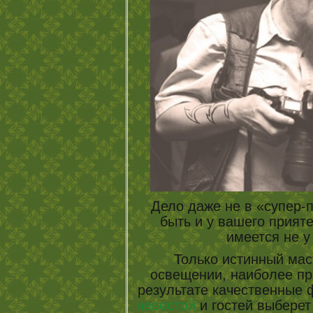
Дело даже не в «супер-п
быть и у вашего прияте
имеется не у
Только истинный маст
освещении, наиболее пр
результате качественные 
невестой
и гостей выберет