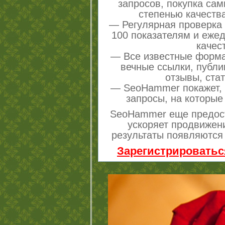
запросов, покупка са
степенью качеств
— Регулярная проверка 
100 показателям и еже
качес
— Все известные форма
вечные ссылки, публи
отзывы, стат
— SeoHammer покажет, г
запросы, на которые
SeoHammer еще предос
ускоряет продвижени
результаты появляются 
Зарегистрироватьс