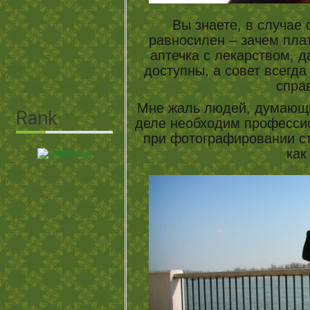
Вы знаете, в случае
равносилен – зачем плат
аптечка с лекарством, д
доступны, а совет всегда
спра
Мне жаль людей, думающ
деле необходим професси
при фотографировании ст
как