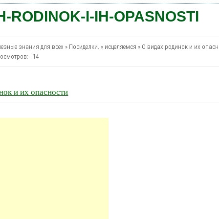
H-RODINOK-I-IH-OPASNOSTI
езные знания для всех
»
Посиделки.
»
иcцеляемся
»
О видах родинок и их опас
осмотров: 14
нок и их опасности