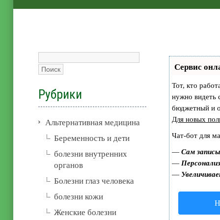
Сервис онл
Тот, кто работ
Рубрики
нужно видеть 
бюджетный и 
Для новых пол
Альтернативная медицина
Чат-бот для м
Беременность и дети
—
Сам записы
болезни внутренних
—
Персонализ
органов
—
Увеличивае
Болезни глаз человека
болезни кожи
Н
Женские болезни