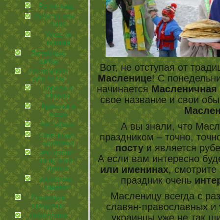
Ручки наши
Уход за кожей
лица
Уход за
ногами
Лечебные
грибы
Вот, не отступая от тради
По немного
Масленице
! С понедельни
обо всем
начинается
Масленичная
Города и
страны
свое название и свои обы
Красота и
Масле
мода
На экране
А вы знали, что Мас
советы для
праздником – точно, точ
здоровья
посту
и является руб
что делает
А если вам интересно буд
нашу жизнь
или именинах
, смотрите
лучше
праздник очень
инте
эзотерика и
гадания
Масленицу всегда с раз
Полезные
славян-православных и у
продукты
Посиделки
украинцы уже не так 