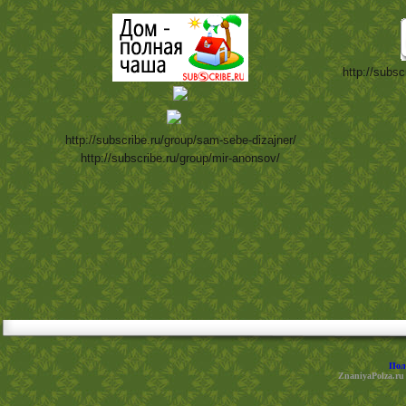
http://subsc
http://subscribe.ru/group/sam-sebe-dizajner/
http://subscribe.ru/group/mir-anonsov/
Пол
ZnaniyaPolza.ru