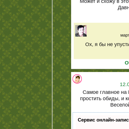
Может и схожу в это
Давн
март
Ох, я бы не упуст
О
12.
Самое главное на
простить обиды, и 
Весело
Сервис онлайн-запис