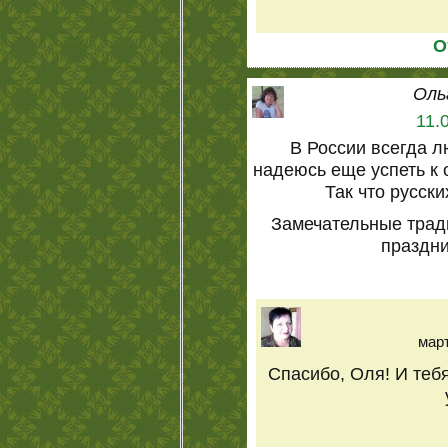
О
Оль
11.
В России всегда л
надеюсь еще успеть к
Так что русск
Замечательные трад
праздни
март
Спасибо, Оля! И теб