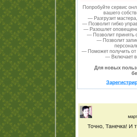
Попробуйте сервис онла
вашего собств
— Разгрузит мастера
— Позволит гибко управ
— Разошлет оповещения
— Позволит принять о
— Позволит запи
персонал
— Поможет получить от 
— Включает в
Для новых польз
бе
Зарегистрир
март
Точно, Танечка! И 