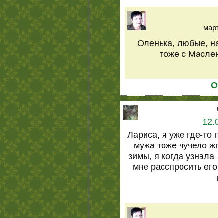
март
Оленька, любые, на
тоже с Маслен
О
12.
Лариса, я уже где-то 
мужа тоже чучело жг
зимы, я когда узнал
мне расспросить его