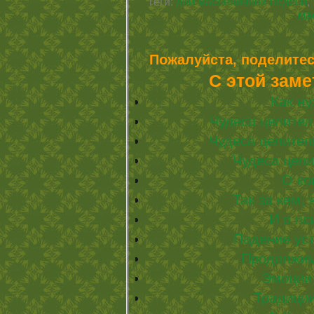
Теги:
дни масленичной недели
,
ма
Пожалуйста, поделитес
С этой заме
Как н
Чудеса целител
Чудеса целител
Чудеса цели
О ко
Так за кем,
И о п
Падение ус
Продолжим
Эмоции
Традиции