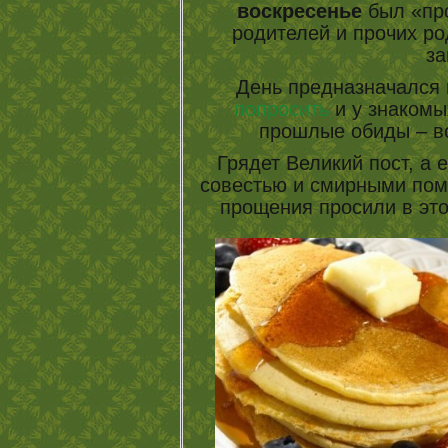
воскресенье
был «пр
родителей и прочих ро
за
День предназначался 
попросить
и у знакомы
прошлые обиды – в
Грядет Великий пост, а е
совестью и смирными пом
прощения просили в это