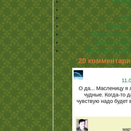
О Кита
О
Нов
Ремонт, 
Простое реше
Кухня в квар
Бесплатные объ
20 комментари
11.
О да... Масленицу я
чудные. Когда-то 
чувствую надо будет 
март