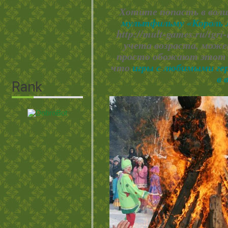
Хотите попасть в во
мультфильму «Король 
http://mult-games.ru/igr
учета возраста, мож
просто обожают этот м
что
игры с любимыми ге
в 