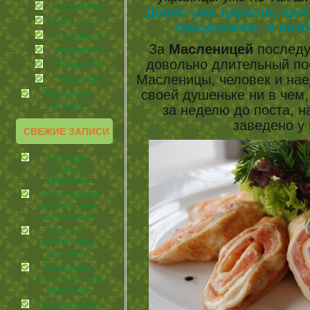
иcцеляемся
Давно уже церковь пр
Происшествия
праздником, и наз
Путешествия
За
Масленицей
последу
странности
довольно длительный пос
Торжества
Масленицы, человек и нае
Угощаемся!
своей душеньке ни в чем,
Растения-
лекари
за неделю до поста, н
заведено у
СВЕЖИЕ ЗАПИСИ
Методы
лечения
варикоза
Заболевание
анемия, или
малокровие
Маски с
желатином
для кожи
Продукты,
полезные при
варикозе
Лучшие маски