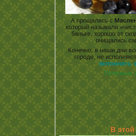
А прощались с
Маслен
который называли «чис
баньке, хорошо от ско
очищались са
Конечно, в наши дни вс
городе, не исполняют
вспомнить 
Полезные з
В этой