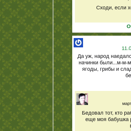
Сходи, если х
О
11.
Да уж, народ наедалс
начинки были...м-м-
ягоды, грибы и слад
бе
март
Бедовал тот, кто ра
еще моя бабушка 