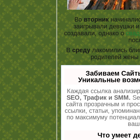
Во
вторник
начиналис
заигрывали девушки и 
создавали, однако о
свад
пос
В
среду
лакомились блин
родителей жены 
Забиваем Сайт
Уникальные возм
Каждая ссылка анализир
SEO, Трафик и SMM.
Se
сайта прозрачным и про
ссылки, статьи, упоминан
по максимуму потенциа
ваш
Что умеет 