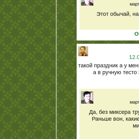
март
Этот обычай, н
О
12.
такой праздник а у ме
а в ручную тесто
март
Да, без миксера т
Раньше вон, какие
ми