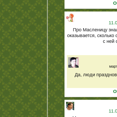
О
11.
Про Масленицу знала
оказывается, сколько
с ней
март
Да, люди празднов
О
11.