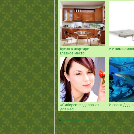
Кухня в квартире –
А с ним намно
главное место
«Сибирское здоровье»
И снова Дэдна
для нас!
«
Как нужно дышать…