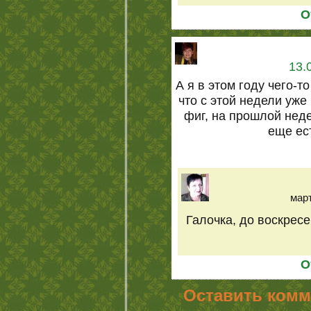
О
13.
А я в этом году чего-
что с этой недели уже
фиг, на прошлой неде
еще ес
март
Галочка, до воскресе
О
Оставить комм