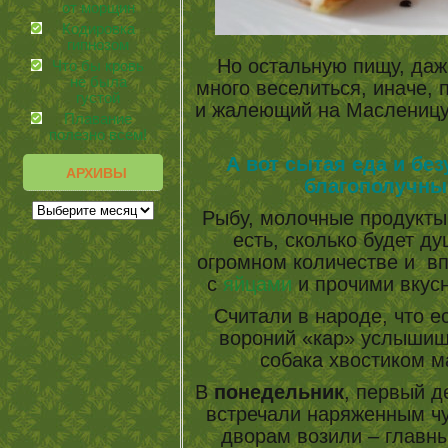
от морщин
Кодировка
гипнозом
Но остальную пищу, даж
Что бы кровь
не была
много веселиться, иначе, 
густой
и жалеющий на Масленицу 
Плавание
полезно всем!
А вот сытая еда и бе
АРХИВЫ
благополучны
Рыбу, молочные продукты
есть, сколько будет д
огромном количестве и впр
с
яйцами
и прочими вкусн
Считали в народе, что ес
вороний «кар» услышишь
собака хвостиком ма
В
понедельник
, первый д
встречали наряженным ч
дворам возили – главны