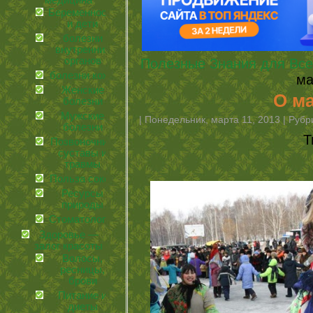
медицина
Беременность
и дети
болезни
внутренних
органов
Полезные Знания для Все
болезни кожи
ма
Женские
О м
болезни
Мужские
| Понедельник, марта 11, 2013 | Руб
болезни
Т
Позвоночник,
суставы и
травмы
Польза соков
Ресурсы
природы
Стоматология
Здоровье —
залог красоты
Волосы,
ресницы,
брови
Питание и
диеты