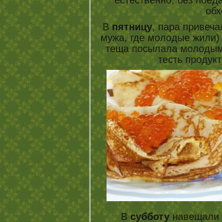
обх
В
пятницу
, пара привеча
мужа, где молодые жили) 
теща посылала молодым 
тесть продукт
В
субботу
навещали д