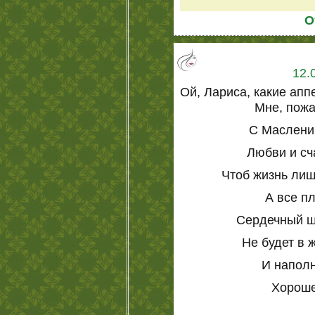
О
12.
Ой, Лариса, какие ап
Мне, пожа
С Маслени
Любви и сч
Чтоб жизнь лиш
А все п
Сердечный ш
Не будет в ж
И наполн
Хороше