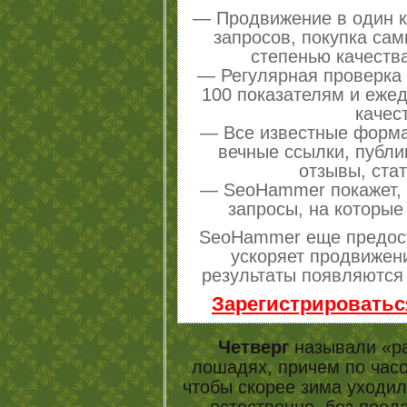
— Продвижение в один к
запросов, покупка са
степенью качеств
— Регулярная проверка 
100 показателям и еже
качес
— Все известные форма
вечные ссылки, публи
отзывы, стат
— SeoHammer покажет, г
запросы, на которые
SeoHammer еще предос
ускоряет продвижени
результаты появляются 
Зарегистрироватьс
Четверг
называли «ра
лошадях, причем по часо
чтобы скорее зима уходил
естественно, без пое