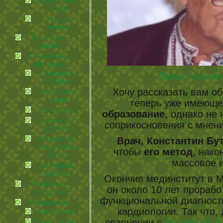
Уход за кожей
лица
Уход за
ногами
Лечебные
грибы
По немного
обо всем
Города и
Продолжение 
страны
Хочу рассказать вам о
Красота и
мода
теперь уже имеющ
На экране
образование
, однако не
советы для
соприкосновения с мне
здоровья
что делает
Врач, Константин Бу
нашу жизнь
чтобы
его метод
, нако
лучше
массовое 
эзотерика и
гадания
Окончив мединститут в М
Полезные
он около 10 лет прораб
продукты
функциональной диагност
Посиделки
кардиологии. Так что, 
иcцеляемся
сравнении с
Кузнецовым
Происшествия