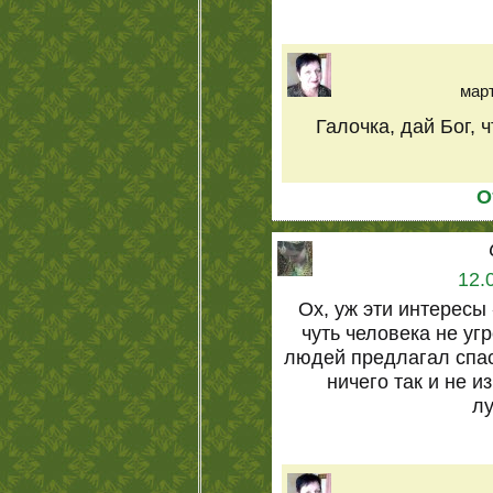
март
Галочка, дай Бог, 
О
12.
Ох, уж эти интересы
чуть человека не уг
людей предлагал спас
ничего так и не и
лу