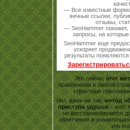
качес
— Все известные форма
вечные ссылки, публи
отзывы, стат
— SeoHammer покажет, г
запросы, на которые
SeoHammer еще предос
ускоряет продвижени
результаты появляются 
Зарегистрироватьс
Это сейчас
этот ме
практически в любой стра
страстные поклонни
Нет, даже не так,
метод об
приступа удушья
– вот! 
не восстанавливается до
облегчение и значительно
кто ег