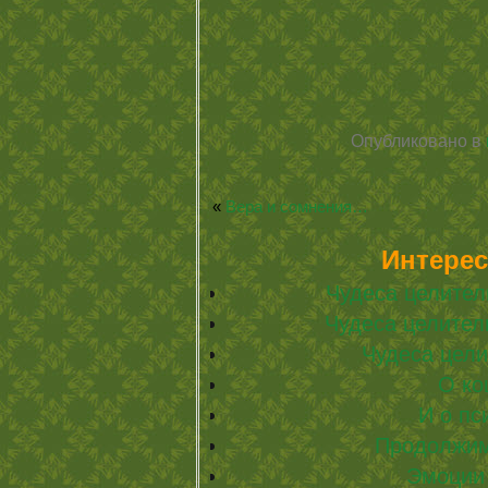
Опубликовано в
«
Вера и сомнения…
Интерес
Чудеса целител
Чудеса целител
Чудеса цели
О ко
И о п
Продолжим
Эмоции