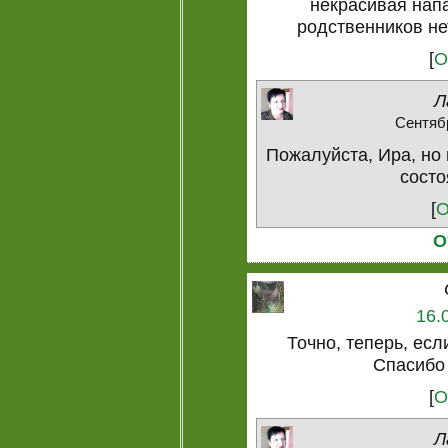
некрасивая напас
родственников нет
[
О
Л
Сентябр
Пожалуйста, Ира, но 
состо
[
О
О
16.
Точно, теперь, есл
Спасибо
[
О
Л