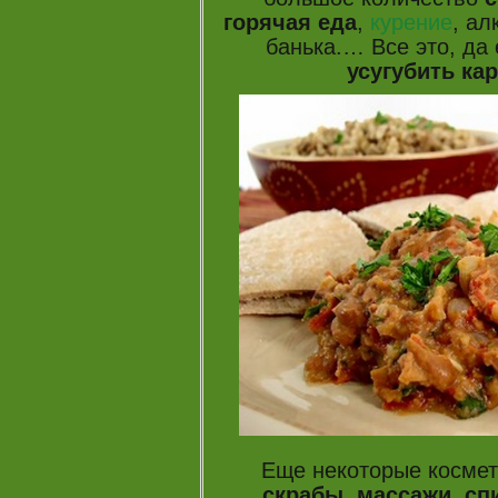
горячая еда
,
курение
, ал
банька.… Все это, да 
усугубить ка
Еще некоторые космети
скрабы, массажи, с