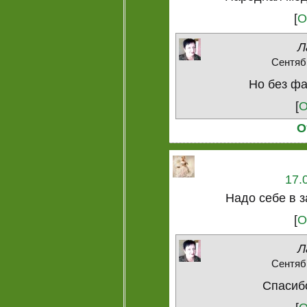
[
О
Л
Сентябр
Но без фа
[
О
О
17.
Надо себе в 
[
О
Л
Сентябр
Спасибо