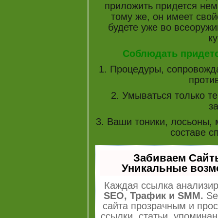
приложить придется нема
тому же, он имеет свой
будете уже во всеоружи
ку
Соблюдать придет
1. Процедуры, сопровож
проти
2. Умываться только те
з
3. Ваши тоники, лосьоны,
составе сп
Забиваем Сайт
Уникальные возм
Каждая ссылка анализир
SEO, Трафик и SMM.
Se
сайта прозрачным и про
ссылки, статьи, упоминан