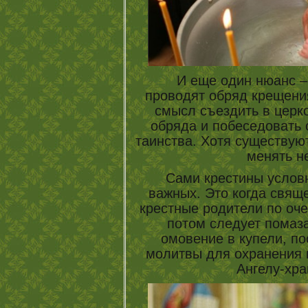
И еще один нюанс – д
проводят обряд крещения
смысл съездить в церк
обряда и побеседовать 
таинства. Хотя существую
менять н
Сами крестины условно 
важных. Это когда свяще
крестные родители по оч
потом следует помаза
омовение в купели, по
молитвы для охранения 
Ангелу-хра