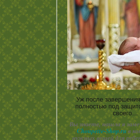
Уж после завершения
полностью под защито
своег
Вы знаете, нашла я за
Choupette-Shop.ru
в ко
нужных вещей для ребен