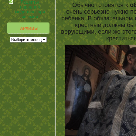
Рецепты
Обычно готовятся к
о
народной
очень серьезно нужно п
медицины при
ишемии
ребенка. В обязательном 
крестные должны бы
АРХИВЫ
верующими, если же этого
креститьс