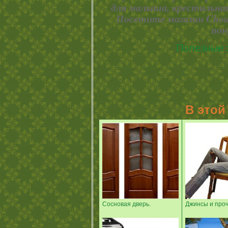
для малыша, крестильная
Посетите магазин Choup
пон
Полезные 
В этой
Сосновая дверь.
Джинсы и про