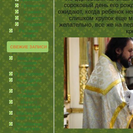
сороковый день его рожд
Путешествия
ожидают, когда ребенок не
странности
слишком хрупок еще м
Торжества
желательно, все же на пе
Угощаемся!
кр
Растения-
лекари
СВЕЖИЕ ЗАПИСИ
Загадочные
создания –
кошки
О расторопше
Не ко двору
пришелся…
Сериал
«Офицеры»
Маски с
крахмалом
Малина для
кожи и волос
Незабвенная
«Сердючка»…