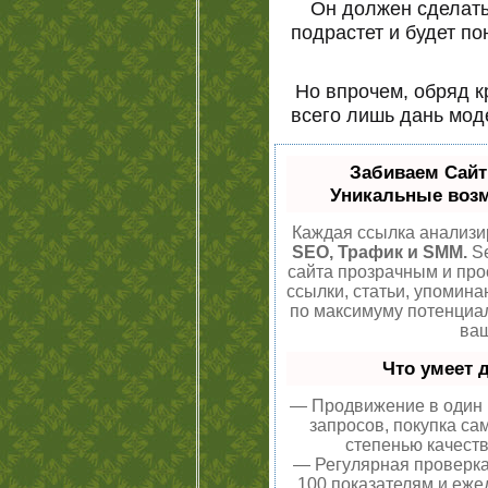
Он должен сделать 
подрастет и будет по
Но впрочем, обряд 
всего лишь дань мод
Забиваем Сай
Уникальные воз
Каждая ссылка анализир
SEO, Трафик и SMM.
Se
сайта прозрачным и про
ссылки, статьи, упомина
по максимуму потенци
ваш
Что умеет 
— Продвижение в один 
запросов, покупка са
степенью качеств
— Регулярная проверка
100 показателям и еже