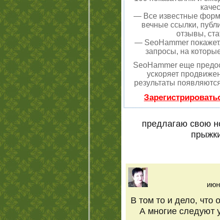
качес
— Все известные форм
вечные ссылки, публ
отзывы, ста
— SeoHammer покажет, 
запросы, на которы
SeoHammer еще предос
ускоряет продвижен
результаты появляются
Зарегистрировать
предлагаю свою н
прыжки
июн
В том то и дело, что 
А многие следуют 