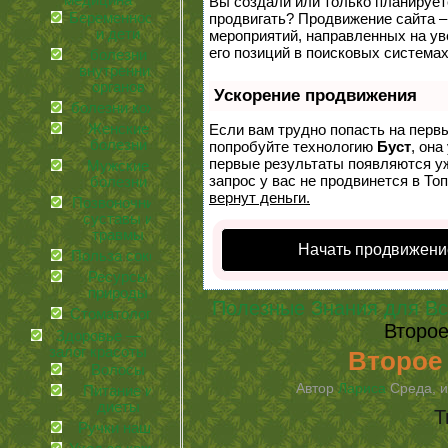
медицина
Вы создали или только планируете 
Беременность
продвигать? Продвижение сайта –
и дети
мероприятий, направленных на у
его позиций в поисковых системах
болезни
внутренних
органов
Ускорение продвижения
болезни кожи
Женские
Если вам трудно попасть на перв
болезни
попробуйте технологию
Буст
, она
первые результаты появляются уж
Мужские
запрос у вас не продвинется в Топ
болезни
вернут деньги.
Позвоночник,
суставы и
травмы
Начать продвижени
Польза соков
Ресурсы
природы
Полезные Знания для Вс
Стоматология
Второ
Здоровье —
залог красоты
Второе
Волосы
Автор
Лариса
Среда, и
Питание и
диеты
Т
Ручки наши