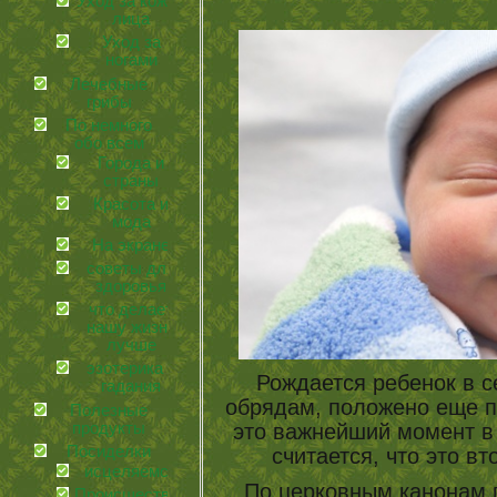
Уход за кожей
лица
Уход за
ногами
Лечебные
грибы
По немного
обо всем
Города и
страны
Красота и
мода
На экране
советы для
здоровья
что делает
нашу жизнь
лучше
эзотерика и
Рождается ребенок в 
гадания
обрядам, положено еще 
Полезные
продукты
это важнейший момент в
Посиделки
считается, что это в
иcцеляемся
По церковным канонам п
Происшествия