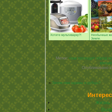
Хотите мультиварку?!
Необычные жи
Земле.
Метки:
+как проходит обряд 
креще
Опубликовано 
«
Зачем нам шрамы и рубцы?
Интерес
Жизнь 
Выз