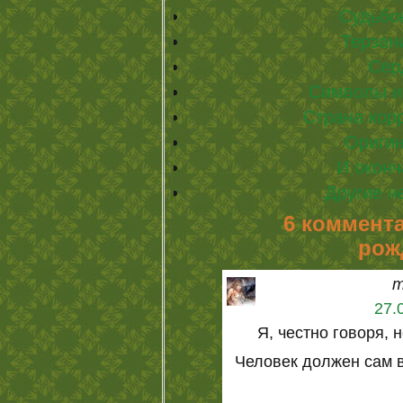
Судьбо
Терзан
Сер
Символы и 
Страна ко
Оригин
И окон
Другие 
6 коммента
рож
m
27.
Я, честно говоря, 
Человек должен сам в