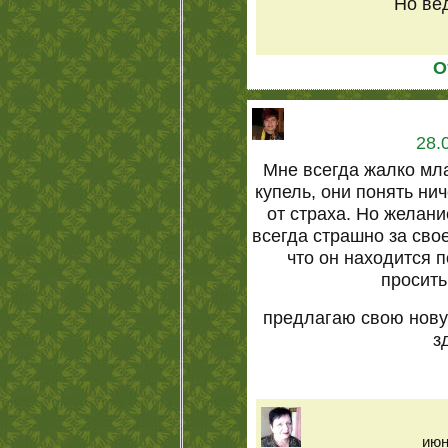
Но вед
О
28.
Мне всегда жалко мла
купель, они понять нич
от страха. Но желан
всегда страшно за свое
что он находится п
просить
предлагаю свою нову
з
июн