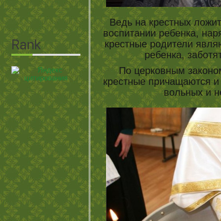
Ведь на крестных ложитс
воспитании ребенка, нар
крестные родители явля
ребенка, заботя
По церковным законо
крестные причащаются и 
вольных и н