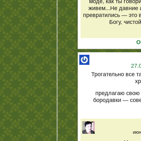
моде, как ты говори
живем...Не давние 
превратились — это в
Богу, чисто
О
27.
Трогательно все т
хр
предлагаю свою 
бородавки — сов
июн