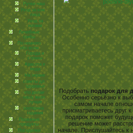
Ручки наши
Уход за кожей
лица
Уход за
ногами
Лечебные
грибы
По немного
обо всем
Города и
страны
Красота и
мода
На экране
советы для
здоровья
Подобрать
подарок для 
что делает
Особенно серьёзно к выб
нашу жизнь
лучше
самом начале отноше
эзотерика и
присматриваетесь друг к 
гадания
подарок поможет будущ
Полезные
решение может расстр
продукты
начале. Прислушайтесь к 
Посиделки