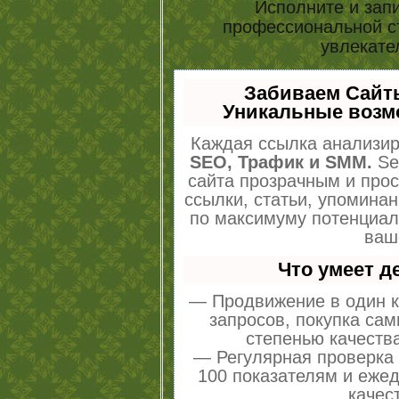
Исполните и зап
профессиональной ст
увлекате
Забиваем Сайт
Уникальные возм
Каждая ссылка анализир
SEO, Трафик и SMM.
Se
сайта прозрачным и про
ссылки, статьи, упоминан
по максимуму потенциа
ваш
Что умеет 
— Продвижение в один к
запросов, покупка са
степенью качеств
— Регулярная проверка 
100 показателям и еже
качес