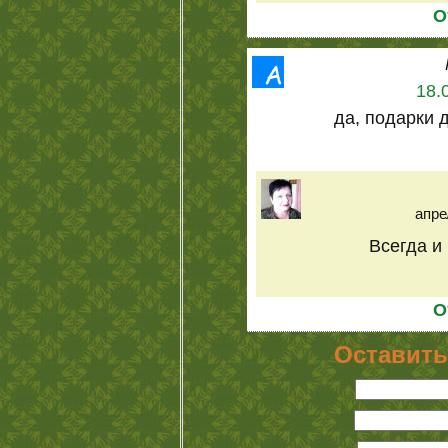
О
18.
да, подарки 
апре
Всегда и
О
Оставить