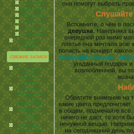
иcцеляемся
они помогут выбрать пра
Происшествия
Слушайте
Путешествия
странности
Вспомните, о чём в по
Торжества
девушка
. Наверняка в
Угощаемся!
очередной раз мимо мага
Растения-
платье она мечтала всю 
лекари
попасть на концерт какого
Умеющий слышать, поймё
СВЕЖИЕ ЗАПИСИ
угаданный подарок и
Еще народное
возлюбленной, вы то
лечение
возна
перхоти и
себорея
Наб
Лечение и
профилактика
Обратите внимание на т
болезни
Альцгеймера
какие цвета предпочитает
Домашний
в общем, подмечайте всё.
скраб для
ничего не даст, то хотя б
тела
ненужной вещью. Наприме
Капы для
на сегодняшний день по
отбеливания