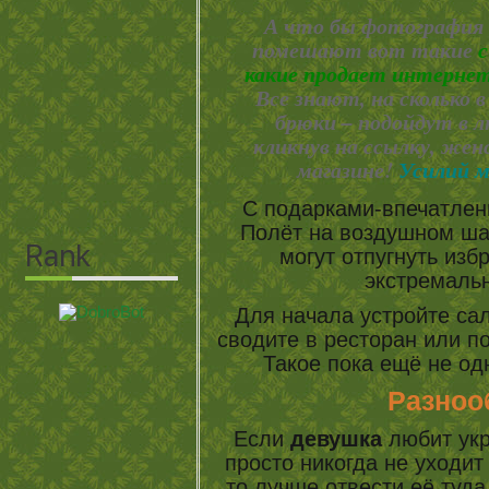
А что бы фотография п
помешают вот такие
с
какие продает интернет
Все знают, на сколько 
брюки – подойдут в л
кликнув на ссылку, же
магазине!
Усилий 
С подарками-впечатлен
Полёт на воздушном ша
могут отпугнуть изб
экстремаль
Для начала устройте сал
сводите в ресторан или п
Такое пока ещё не од
Разноо
Если
девушка
любит укр
просто никогда не уходит
то лучше отвести её туда