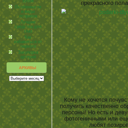
зубов
прекрасного пола
Особенности
и виды
псориаза
Лучшие
средства для
глаз
Как
избавиться от
перхоти
Закупорка
артерий
АРХИВЫ
Кому не хочется почув
получить качественно о
персоны! Но есть и деву
фотогеничными или ещё
любят позиров