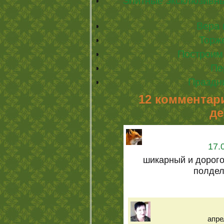
Элитные эксклюзивн
Вера
Торж
Построим
Пе
Праздни
12 комментар
де
17.
шикарный и дорого
полдел
апре