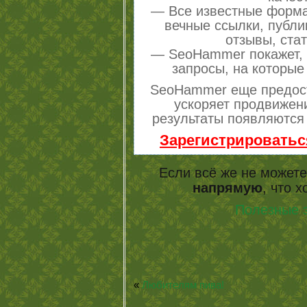
— Все известные форма
вечные ссылки, публи
отзывы, стат
— SeoHammer покажет, г
запросы, на которые
SeoHammer еще предос
ускоряет продвижени
результаты появляются 
Зарегистрироватьс
Если всё же не можете
напрямую
, что 
Полезные 
«
Любителям пива!