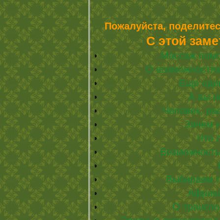
Пожалуйста, поделитес
С этой заме
Массаж помо
О возможностях
Еще один
А вы н
Человек, р
Зачем 
Что 
Возможност
Выбираем п
Африка
О трансп