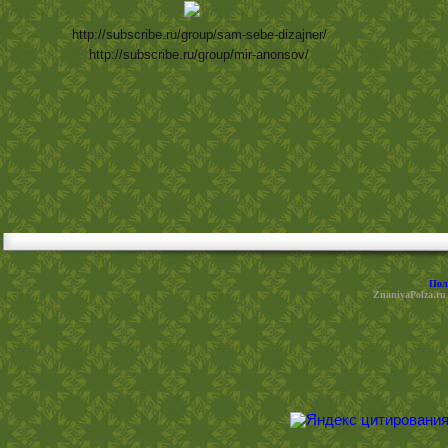
http://subscribe.ru/group/sam-sebe-dizajner/
http://subscribe.ru/group/mir-anonsov/
Пол
ZnaniyaPolza.ru