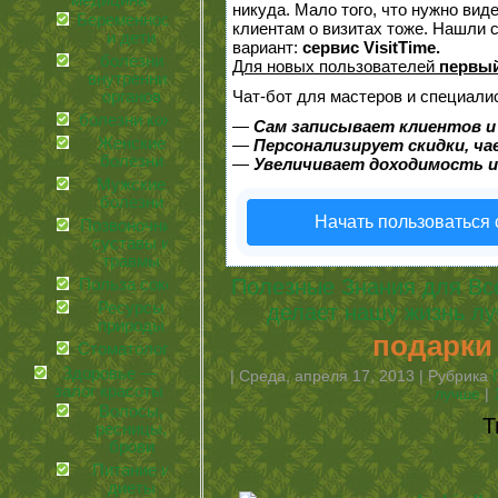
медицина
никуда. Мало того, что нужно вид
Беременность
клиентам о визитах тоже. Нашли
и дети
вариант:
сервис VisitTime.
болезни
Для новых пользователей
первый
внутренних
Чат-бот для мастеров и специали
органов
болезни кожи
—
Сам записывает клиентов и
Женские
—
Персонализирует скидки, ча
болезни
—
Увеличивает доходимость и
Мужские
болезни
Начать пользоваться
Позвоночник,
суставы и
травмы
Полезные Знания для Вс
Польза соков
Ресурсы
делает нашу жизнь л
природы
подарки
Стоматология
Здоровье —
| Среда, апреля 17, 2013 | Рубрика
залог красоты
лучше
|
Волосы,
Т
ресницы,
брови
Питание и
диеты