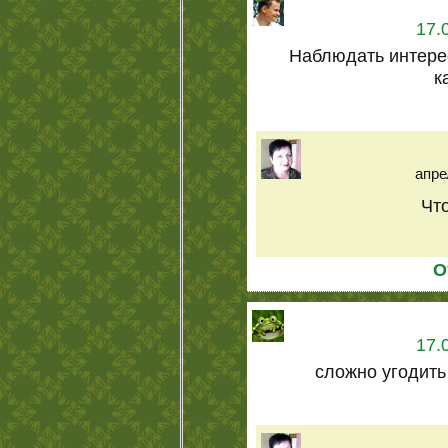
17.
Наблюдать интере
к
апре
Чт
О
17.
сложно угодить 