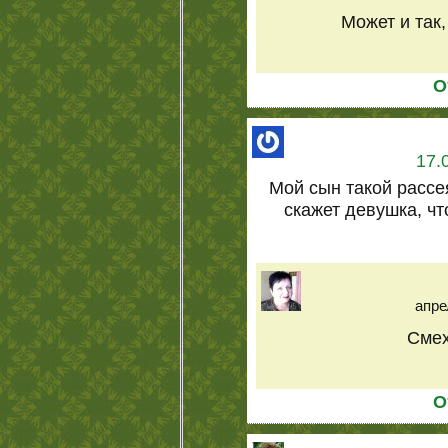
Может и так,
О
17.
Мой сын такой рассе
скажет девушка, что
апре
Смех
О