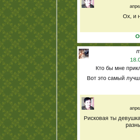
апре
Ох, и н
О
m
18.
Кто бы мне при
Вот это самый лучш
апре
Рисковая ты девушка
разны