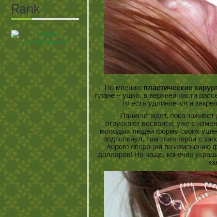
По мнению
пластических хирур
плане – ушко, в верхней части расс
то есть удлиняется и закр
Пациент ждет, пока заживет р
отпускают восвояси, уже с изме
молодых людей форму своих ушек
подтолкнул, там тоже герои с за
дорого операция по изменению ф
долларов! Но чаще, конечно укра
ка