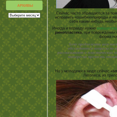
АРХИВЫ
Сейчас часто обращаются за по
исправить «ошибки»природы и явн
себя каким нибудь необ
Иногда и вправду нужно
вмешатель
ринопластика
, при повреждении 
форма но
Хочу предложить вам пос
обсуждаются вопросы по п
рассказывают о пластических хи
интересно прочесть отзыв
Но у молодежи в моде сейчас
«э
Леголеса, из три