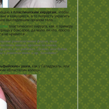
мощью к
пластическим хирургам
, чтобы
ые и кажущиеся, а то попросту украсить
ычно выглядевшим органом тела…
ство
пластического хирурга, как к примеру
хряща у боксеров, да мало ли что, просто
са не нравится…
ещение ринопластика форум, там
ластике многих органов человека,
рургах и их работах. Думаю, вам будет
ы о ринопластике и пр. Заходите!
льфийские» ушки
, как у Галадриэль, или
логии «Властелин колец»…