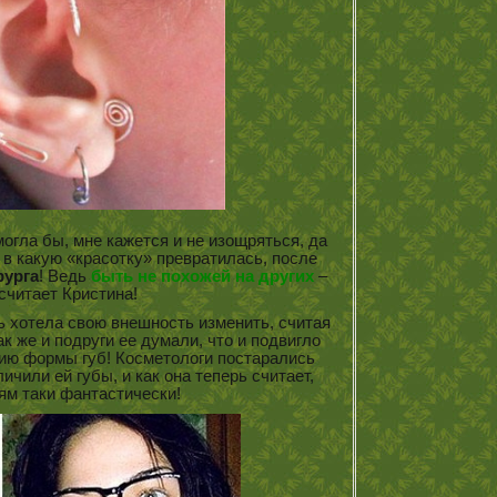
огла бы, мне кажется и не изощряться, да
 в какую «красотку» превратилась, после
рурга
! Ведь
быть не похожей на других
–
 считает Кристина!
 хотела свою внешность изменить, считая
к же и подруги ее думали, что и подвигло
ию формы губ! Косметологи постарались
чили ей губы, и как она теперь считает,
ям таки фантастически!