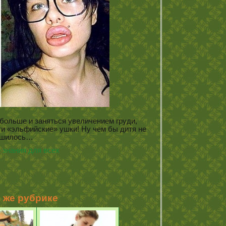
ольше и заняться увеличением груди,
и «эльфийские» ушки! Ну чем бы дитя не
ешилось…
 знания для всех
й же рубрике