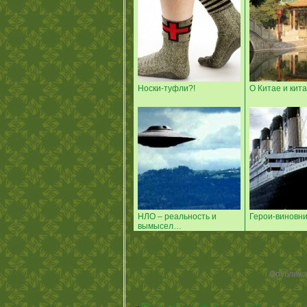
Носки-туфли?!
О Китае и ки
НЛО – реальность и
Герои-виновн
вымысел…
Опублико