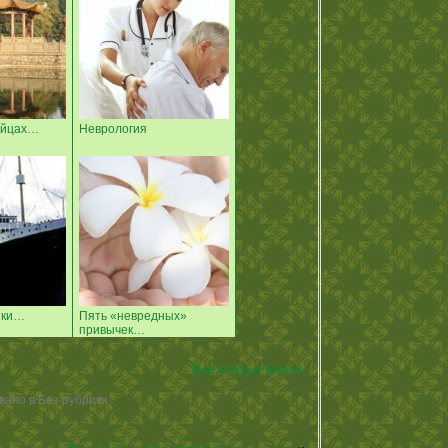
тайцах…
Неврология
ики…
Пять «невредных»
привычек…
Все статьи блога
вано в Без рубрики