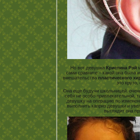
Но вот девушка
Кристина Рэй
м
сами сравните – какой она была и
вмешательства
пластического хи
это круто,
Она еще будучи школьницей, очень
себя не особо привлекательной, та
девушку на операцию по изменен
выполнить каприз девушки и увели
выглядит она пр