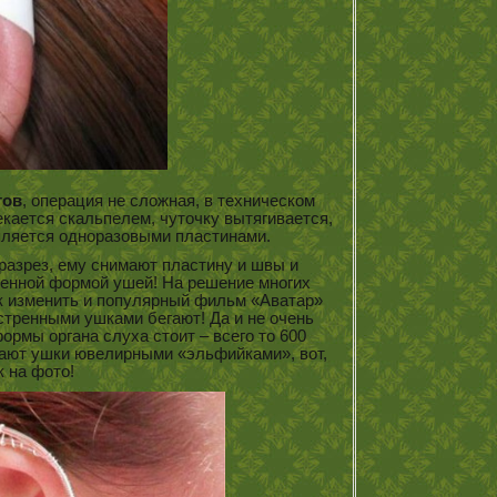
гов
, операция не сложная, в техническом
екается скальпелем, чуточку вытягивается,
епляется одноразовыми пластинами.
азрез, ему снимают пластину и швы и
ненной формой ушей! На решение многих
 изменить и популярный фильм «Аватар»
остренными ушками бегают! Да и не очень
ормы органа слуха стоит – всего то 600
шают ушки ювелирными «эльфийками», вот,
к на фото!