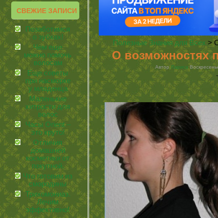
СВЕЖИЕ ЗАПИСИ
Позаботимся
о зубках!
Полезные Знания для Всех
> О
Чем еще
О возможностях п
можно помочь
волосам
Автор
Лариса
Воскресенье
Еще советы
при насморке
у младенца
Маленькие
хитрости для
волос
Часы Orient –
это круто!
Отличия
домашней
косметики от
покупной.
Что готовим из
смородины
Трихомониаз.
Лечим
эффективно!