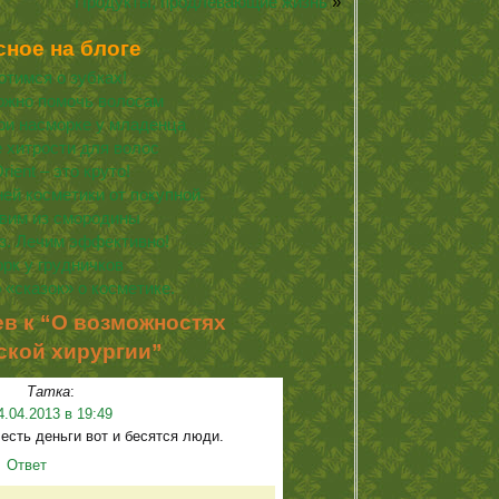
Продукты, продлевающие жизнь
»
сное на блоге
тимся о зубках!
ожно помочь волосам
ри насморке у младенца
 хитрости для волос
ient – это круто!
й косметики от покупной.
овим из смородины
з. Лечим эффективно!
рк у грудничков
 «сказок» о косметике.
в к “О возможностях
ской хирургии”
Татка
:
4.04.2013 в 19:49
 есть деньги вот и бесятся люди.
Ответ