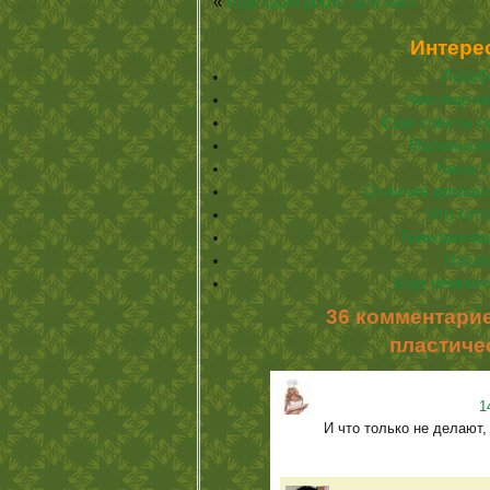
«
Еще один робот для нас!
Интере
Позабо
Чем еще м
Еще советы п
Маленькие
Часы Or
Отличия домашне
Что гот
Трихомониа
Насмо
Еще немного
36 комментарие
пластиче
1
И что только не делают,