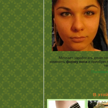
Мечтает заработать денег поб
изменить
форму носа
и приобрест
т
Полезные
В это