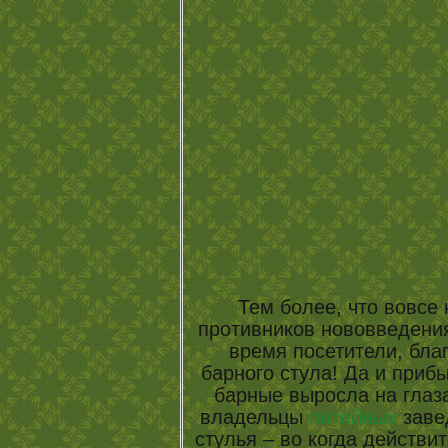
Тем более, что вовсе
противников нововведения
время посетители, бла
барного стула! Да и приб
барные выросла на глаза
владельцы
питейных
заве
стулья – во когда действи