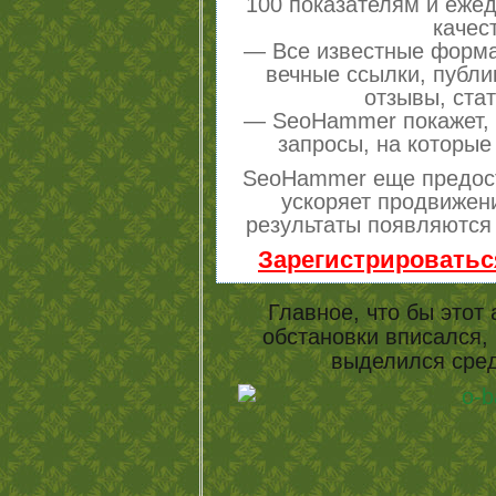
100 показателям и еже
качес
— Все известные форма
вечные ссылки, публи
отзывы, стат
— SeoHammer покажет, г
запросы, на которые
SeoHammer еще предос
ускоряет продвижени
результаты появляются 
Зарегистрироватьс
Главное, что бы этот
обстановки вписался, 
выделился сред