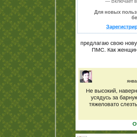
— Включает в
Для новых польз
бе
Зарегистрир
предлагаю свою нову
ПМС. Как женщин
янва
Не высокий, наверно
усядусь за барную
тяжеловато слезть
О