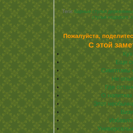
Теги:
барные стулья деревянны
стулья недорого
,
с
Пожалуйста, поделитес
С этой заме
Кух
Еще с
Симптомы 
Не опья
Где остан
О напитках
Этот необычн
Визи
Избавля
Универсальн