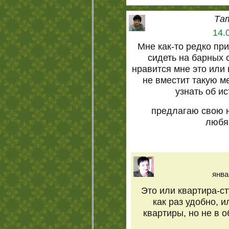
Та
14.
Мне как-то редко пр
сидеть на барных с
нравится мне это или
не вместит такую м
узнать об ис
предлагаю свою 
любя
янва
Это или квартира-с
как раз удобно, 
квартиры, но не в о