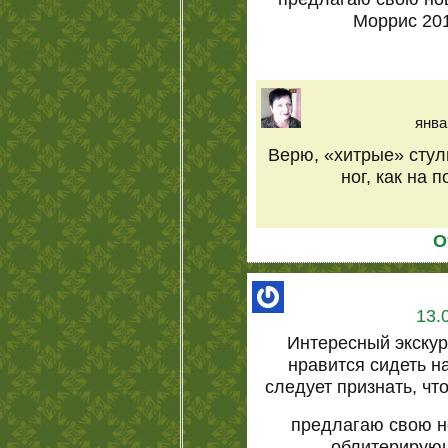
Моррис 201
янва
Верю, «хитрые» стул
ног, как на 
О
13.
Интересный экскур
нравится сидеть н
следует признать, чт
предлагаю свою н
облитерирующ