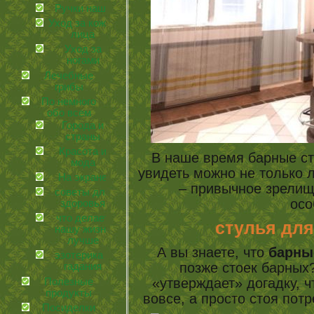
Ручки наши
Уход за кожей
лица
Уход за
ногами
Лечебные
грибы
По немного
обо всем
Города и
страны
Красота и
В наше время барные ст
мода
увидеть можно не только 
На экране
– привычное зрелищ
советы для
осо
здоровья
что делает
стулья для
нашу жизнь
лучше
А вы знаете, что
барны
эзотерика и
позже стоек барных?
гадания
«утверждает» догадку, чт
Полезные
продукты
вовсе, а просто стоя пот
Посиделки