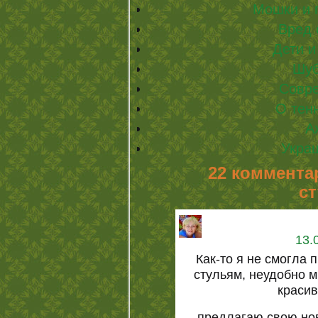
Мошки и 
Вред 
Дети 
Шуб
Совр
О тенн
А
Укра
22 коммента
ст
13.
Как-то я не смогла 
стульям, неудобно м
красив
предлагаю свою но