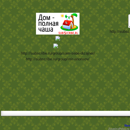
http://subsc
http://subscribe.ru/group/sam-sebe-dizajner/
http://subscribe.ru/group/mir-anonsov/
Пол
ZnaniyaPolza.ru