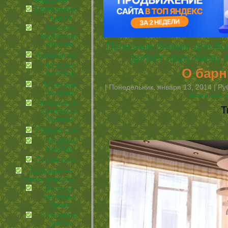
медицина
Беременность
и дети
болезни
внутренних
органов
Полезные Знания для Вс
болезни кожи
делает нашу жизнь 
Женские
О барн
болезни
Мужские
| Понедельник, января 13, 2014 | Р
болезни
жизнь лучш
Позвоночник,
Т
суставы и
травмы
Польза соков
Ресурсы
природы
Стоматология
Здоровье —
залог красоты
Волосы,
ресницы,
брови
Питание и
диеты