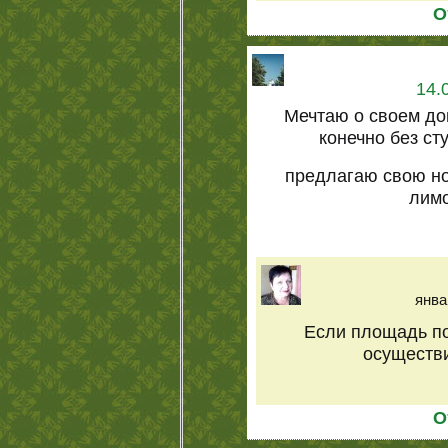
О
14.
Мечтаю о своем дом
конечно без ст
предлагаю свою но
лимо
янва
Если площадь по
осуществи
О