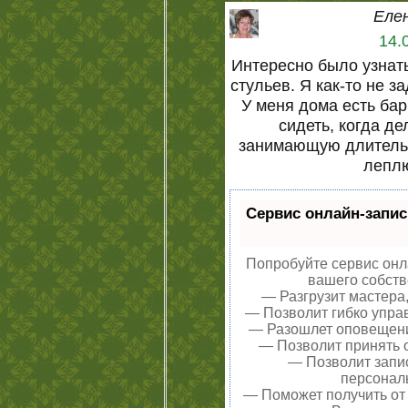
Еле
14.
Интересно было узнат
стульев. Я как-то не 
У меня дома есть бар
сидеть, когда де
занимающую длительн
леплю
Сервис онлайн-запис
Попробуйте сервис онла
вашего собств
— Разгрузит мастера
— Позволит гибко управ
— Разошлет оповещения
— Позволит принять о
— Позволит запи
персонал
— Поможет получить от 