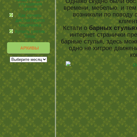
Однако скудно были обс
улучшения
времени, мебелью, и тем
зрения
возникали по поводу с
Как лечить
клиент
дисбактериоз
кишечника
Кстати о
барных стулья
Купить септик
интернет странички пр
Топас
барные стулья, здесь можн
одно не хитрое движен
АРХИВЫ
ко