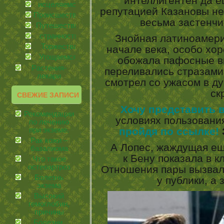
интеллигентен да е
иcцеляемся
репутацией Казановы не
Происшествия
весьма застенчи
Путешествия
странности
Знойная латиноамери
Торжества
начале века, особо хо
Угощаемся!
обожала пафосные вы
Растения-
переливались стразами
лекари
смотрел со ужасом в ду
ск
СВЕЖИЕ ЗАПИСИ
Хочу представить 
Рекомендации
условиях пользовани
по лечению
пройдя по ссылке!
при экземе.
Рак кожи –
А Лопес, жаждущая еще
базалиома
к Бену показала в кл
Что такое
остеоартроз
Отношения пары вызвал
Болезнь
у публики, а
экзема
Высокий
гемоглобин,
причины
Болезни,