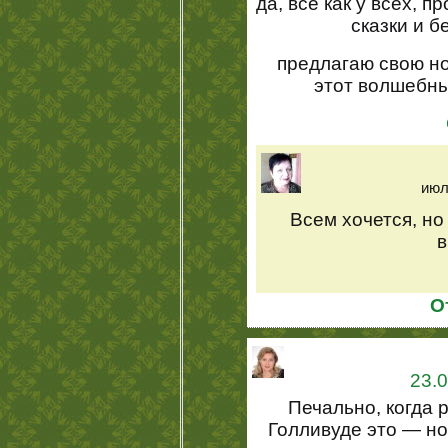
да, все как у всех, 
сказки и б
предлагаю свою но
этот волшебны
июл
Всем хочется, но
в
О
23.0
Печально, когда 
Голливуде это — но