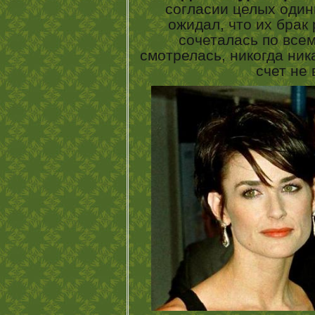
согласии целых одинн
ожидал, что их брак
сочеталась по все
смотрелась, никогда ник
счет не