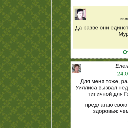
июл
Да разве они единс
Мур
О
Елен
24.0
Для меня тоже, р
Уиллиса вызвал нед
типичной для Г
предлагаю свою
здоровья: че