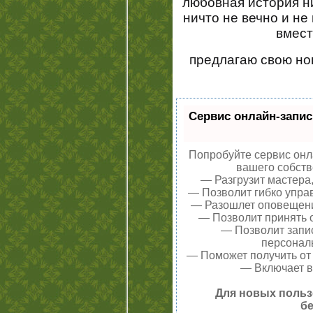
любовная история ни
ничто не вечно и не
вмест
предлагаю свою но
Сервис онлайн-запис
Попробуйте сервис онла
вашего собств
— Разгрузит мастера
— Позволит гибко управ
— Разошлет оповещения
— Позволит принять о
— Позволит запи
персонал
— Поможет получить от 
— Включает в
Для новых польз
бе