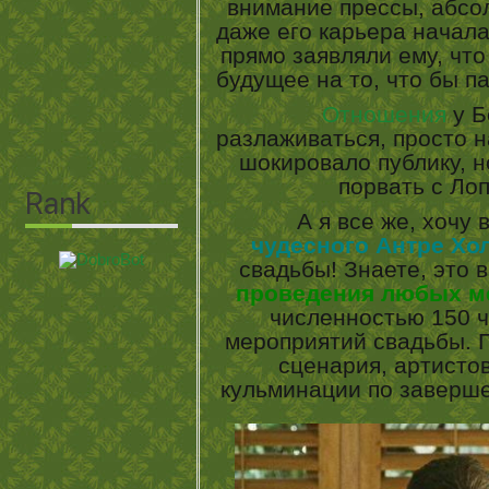
внимание прессы, абсо
даже его карьера начала
прямо заявляли ему, чт
будущее на то, что бы 
Отношения
у Б
разлаживаться, просто н
шокировало публику, 
порвать с Ло
А я все же, хочу
чудесного Антре Хо
свадьбы! Знаете, это 
проведения любых м
численностью 150 
мероприятий свадьбы. П
сценария, артистов
кульминации по заверш