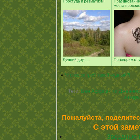
Простуда и ревматизм.
Празднование
места проведен
Лучший друг…
Поговорим о т
«
Что же за гриб такой чудный?!
Теги:
Бен Аффлек +и Дженниф
интере
Пожалуйста, поделитес
С этой заме
Звездные 