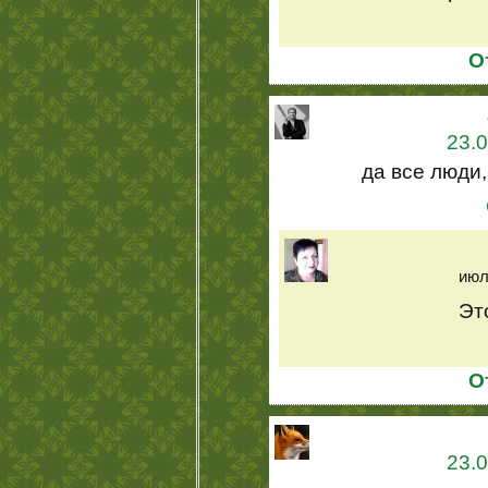
О
23.0
да все люди, 
июл
Это
О
23.0