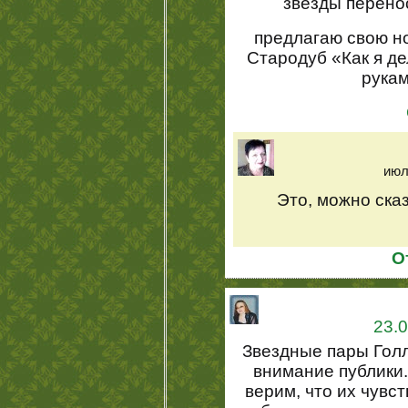
звезды перенос
предлагаю свою н
Стародуб «Как я де
рукам
июл
Это, можно сказ
О
23.0
Звездные пары Голл
внимание публики
верим, что их чувст