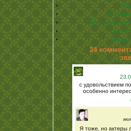
Му
«Страши
Леонардо ди 
Дети и
Сериа
24 коммент
зв
23.0
с удовольствием по
особенно интерес
июл
Я тоже, но актеры 