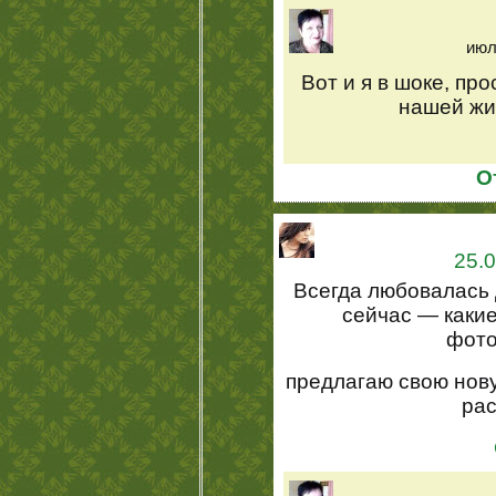
июл
Вот и я в шоке, про
нашей жи
О
25.0
Всегда любовалась 
сейчас — какие
фото
предлагаю свою нов
ра