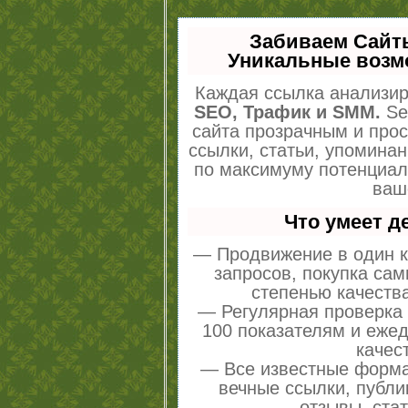
Забиваем Сайт
Уникальные возм
Каждая ссылка анализир
SEO, Трафик и SMM.
Se
сайта прозрачным и про
ссылки, статьи, упоминан
по максимуму потенциа
ваш
Что умеет 
— Продвижение в один к
запросов, покупка са
степенью качеств
— Регулярная проверка 
100 показателям и еже
качес
— Все известные форма
вечные ссылки, публи
отзывы, стат