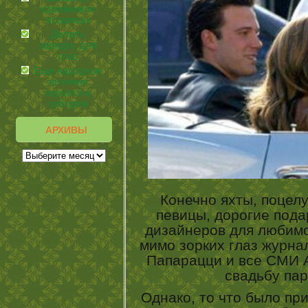
«двойники»
псориаза
Делать
зарядку для
глаз
Еще народное
лечение
перхоти и
себорея
АРХИВЫ
Конечно яхты, поцелу
певицы, дорогие пода
дизайнеров для любим
мимо зорких глаз журн
Папарацци и все СМИ 
свадьбу пар
Однако, то что было пр