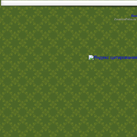
Пол
ZnaniyaPolza.ru