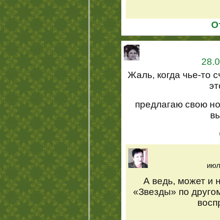
О
28.0
Жаль, когда чье-то 
эт
предлагаю свою но
в
июл
А ведь, может и 
«Звезды» по друго
восп