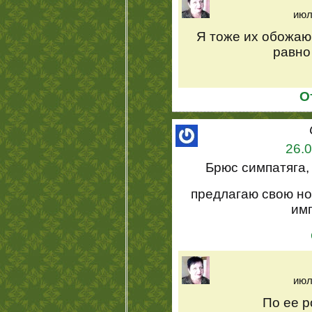
июл
Я тоже их обожаю!
равно
О
26.0
Брюс симпатяга,
предлагаю свою но
им
июл
По ее 