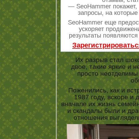
— SeoHammer покажет, г
запросы, на которые
SeoHammer еще предос
ускоряет продвижени
результаты появляются 
Зарегистрироватьс
Их разрыв стал шоком
двое, такие яркие и 
просто неотделимы 
об
Поженились, как и вст
1987 году, вскоре и 
вначале их жизнь семей
и скандалы были и драк
отношения выглядел