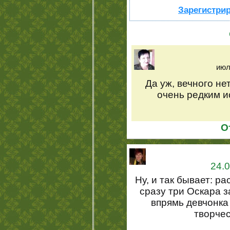
Зарегистрир
июл
Да уж, вечного нет
очень редким и
О
24.0
Ну, и так бывает: р
сразу три Оскара з
впрямь девчонка 
творче