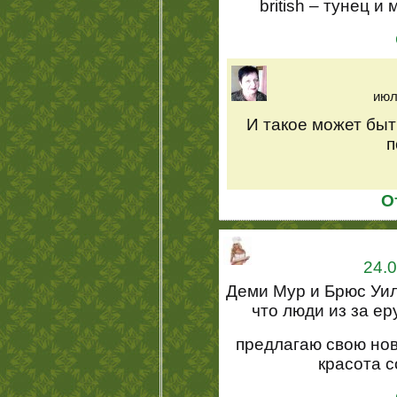
british – тунец 
июл
И такое может быть
п
О
24.0
Деми Мур и Брюс Уил
что люди из за ер
предлагаю свою но
красота 