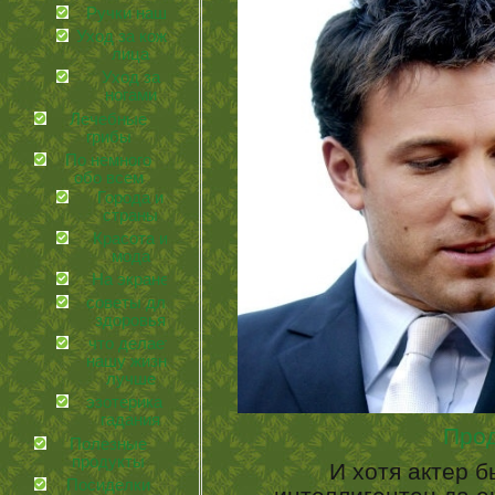
Ручки наши
Уход за кожей
лица
Уход за
ногами
Лечебные
грибы
По немного
обо всем
Города и
страны
Красота и
мода
На экране
советы для
здоровья
что делает
нашу жизнь
лучше
эзотерика и
гадания
Про
Полезные
продукты
И хотя актер бы
Посиделки