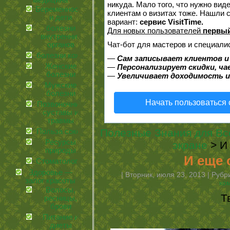
медицина
никуда. Мало того, что нужно вид
Беременность
клиентам о визитах тоже. Нашли
и дети
вариант:
сервис VisitTime.
болезни
Для новых пользователей
первый
внутренних
Чат-бот для мастеров и специали
органов
болезни кожи
—
Сам записывает клиентов и
Женские
—
Персонализирует скидки, ча
болезни
—
Увеличивает доходимость и
Мужские
болезни
Начать пользоваться
Позвоночник,
суставы и
травмы
Полезные Знания для Вс
Польза соков
Ресурсы
экране
> И
природы
И еще 
Стоматология
Здоровье —
| Вторник, июля 23, 2013 | Руб
залог красоты
ко
Волосы,
Т
ресницы,
брови
Питание и
диеты