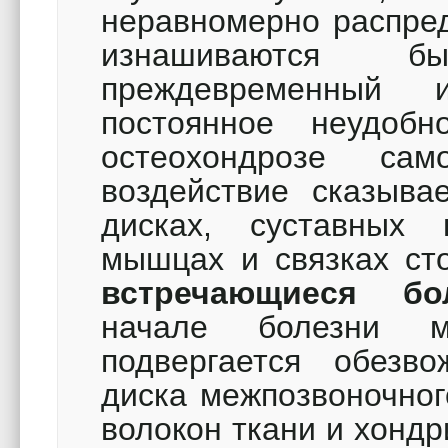
неравномерно распред
изнашиваются б
преждевременный 
постоянное неудоб
остеохондрозе са
воздействие сказыв
дисках, суставных п
мышцах и связках ст
встречающиеся бо
начале болезни м
подвергается обезв
диска межпозвоночног
волокон ткани и хондр