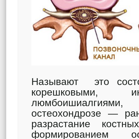
Называют это сост
корешковыми,
люмбоишиалгиями
остеохондрозе — ран
разрастание костны
формированием о