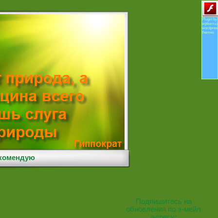
Plugin by
wpburn.
wordpres
themes
комендую
Подпишитесь на
обновления по э-мейл
адресу: