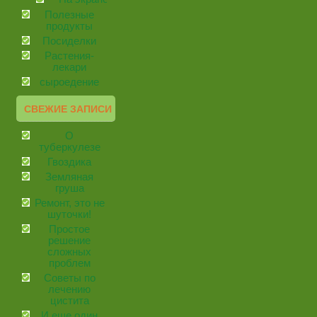
Полезные
продукты
Посиделки
Растения-
лекари
сыроедение
СВЕЖИЕ ЗАПИСИ
О
туберкулезе
Гвоздика
Земляная
груша
Ремонт, это не
шуточки!
Простое
решение
сложных
проблем
Советы по
лечению
цистита
И еще один