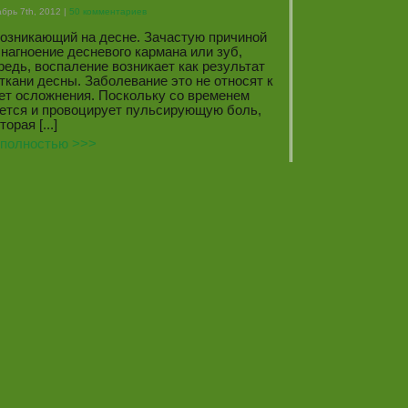
брь 7th, 2012 |
50 комментариев
возникающий на десне. Зачастую причиной
нагноение десневого кармана или зуб,
едь, воспаление возникает как результат
ткани десны. Заболевание это не относят к
ет осложнения. Поскольку со временем
ется и провоцирует пульсирующую боль,
торая [...]
 полностью >>>