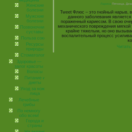
медицина
Лариса
Пятница, Дека
Женские
болезни
Tweet Флюс – это гнойный нарыв, 
Мужские
данного заболевания является 
болезни
пораженный кариесом. В свою очер
механического повреждения мягкой 
Позвоночник и
крайне тяжелым, но оно вызыва
суставы
воспалительный процесс усилива
Польза соков
ко
Ресурсы
Читать
природы
Стоматология
Здоровье —
залог красоты
Волосы
Питание и
диеты
Уход за кожей
лица
Лечебные
грибы
По немногу
обо всем!
Города и
страны
На экране