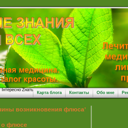
Iнтересно Zнать
Карта блога
Контакты
Обо мне
Ре
ичины возникновения флюса’
 о флюсе