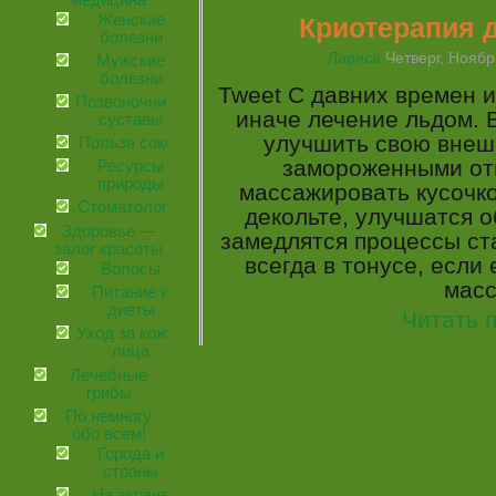
медицина
Женские
Криотерапия 
болезни
Лариса
Четверг, Ноябрь
Мужские
болезни
Tweet С давних времен и
Позвоночник и
иначе лечение льдом. 
суставы
улучшить свою внеш
Польза соков
замороженными отв
Ресурсы
природы
массажировать кусочко
Стоматология
декольте, улучшатся 
Здоровье —
замедлятся процессы ст
залог красоты
всегда в тонусе, если
Волосы
масс
Питание и
диеты
Читать 
Уход за кожей
лица
Лечебные
грибы
По немногу
обо всем!
Города и
страны
На экране