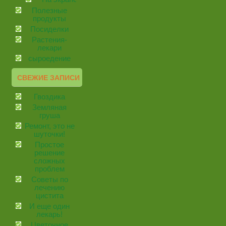
Полезные
продукты
Посиделки
Растения-
лекари
сыроедение
СВЕЖИЕ ЗАПИСИ
Гвоздика
Земляная
груша
Ремонт, это не
шуточки!
Простое
решение
сложных
проблем
Советы по
лечению
цистита
И еще один
лекарь!
Цветочное