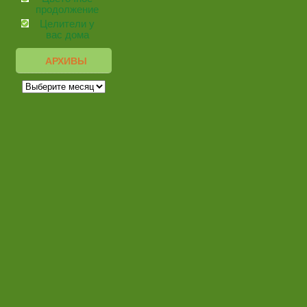
продолжение
Целители у
вас дома
АРХИВЫ