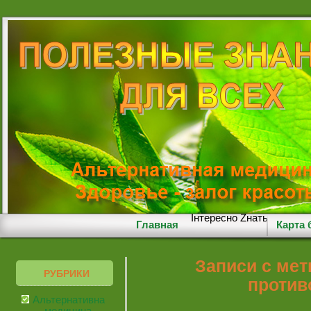
Iнтересно Zнать
Главная
Карта 
Записи с мет
РУБРИКИ
против
Альтернативная