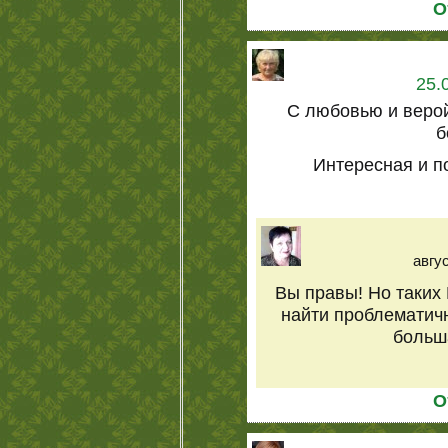
О
25.
С любовью и веро
б
Интересная и по
авгус
Вы правы! Но таких 
найти проблематичн
больша
О