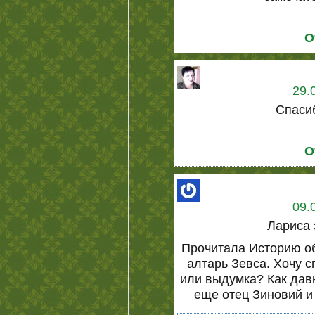
О
29.
Спаси
О
09.
Лариса 
Прочитала Историю о
алтарь Зевса. Хочу с
или выдумка? Как дав
еще отец Зиновий и 