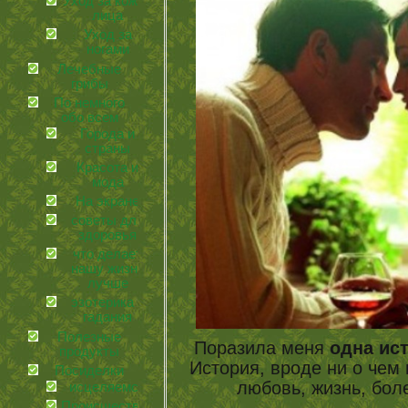
Уход за кожей
лица
Уход за
ногами
Лечебные
грибы
По немного
обо всем
Города и
страны
Красота и
мода
На экране
советы для
здоровья
что делает
нашу жизнь
лучше
эзотерика и
гадания
Полезные
Поразила меня
одна ис
продукты
История, вроде ни о чем
Посиделки
любовь, жизнь, бо
иcцеляемся
Происшествия