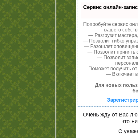
Сервис онлайн-запис
Попробуйте сервис онла
вашего собств
— Разгрузит мастера
— Позволит гибко управ
— Разошлет оповещения
— Позволит принять о
— Позволит запи
персонал
— Поможет получить от 
— Включает в
Для новых польз
бе
Зарегистрир
Очень жду от Вас л
что-ни
С уваж