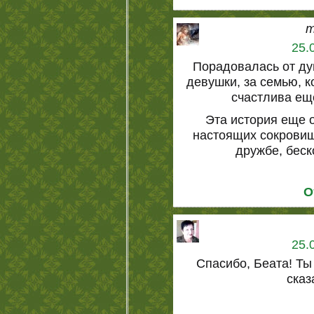
m
25.
Порадовалась от ду
девушки, за семью, к
счастлива ещ
Эта история еще 
настоящих сокровищ
дружбе, беск
О
25.
Спасибо, Беата! Ты
сказ