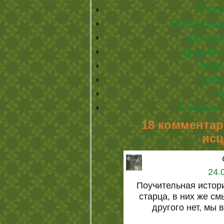
Стра
Виртуально
Дети и
Дружба 
Живы
Гибр
Ч
О золоте,
18 комментар
исц
24.
Поучительная истори
старца, в них же с
другого нет, мы