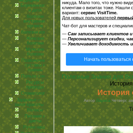
медицина
никуда. Мало того, что нужно вид
Беременность
клиентам о визитах тоже. Нашли
и дети
вариант:
сервис VisitTime.
болезни
Для новых пользователей
первый
внутренних
Чат-бот для мастеров и специали
органов
болезни кожи
—
Сам записывает клиентов и
Женские
—
Персонализирует скидки, ча
болезни
—
Увеличивает доходимость и
Мужские
болезни
Начать пользоваться
Позвоночник,
суставы и
травмы
Полезные Знания для Вс
Польза соков
Ресурсы
История
природы
История 
Стоматология
Здоровье —
Автор
Лариса
Четверг, ав
залог красоты
Т
Волосы
Питание и
диеты
Ручки наши