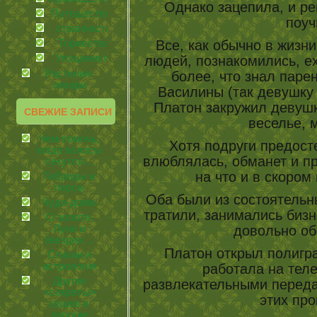
Однако зацепила, и реш
Путешествия
поу
странности
Торжества
Все, как обычно в жизн
Угощаемся!
людей, познакомились, е
Растения-
более, что знал паре
лекари
Василины (так девушку 
Платон закружил девушк
СВЕЖИЕ ЗАПИСИ
веселье, 
Чем помочь,
Хотя подруги предост
когда волосы
влюблялась, обманет и пр
секутся…
на что и в скоро
Гибриды и
персы
Оба были из состоятельн
Чудо-дома.
тратили, занимались биз
О золоте,
Луне и
довольно об
звездах…
Платон открыл полигр
Стихии и
астрология
работала на тел
Другие
развлекательными перед
«секреты»
этих пр
кошек и
дорогие