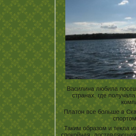
Василина любила посещ
странах, где получала
компл
Платон все больше в Ск
спорто
Таким образом и текла и
спокойная, доставляющая