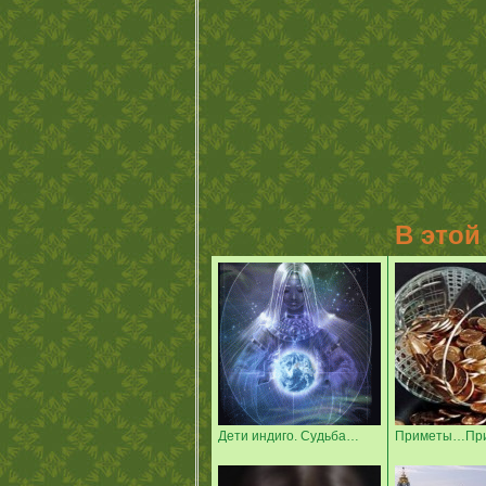
В этой
Дети индиго. Судьба…
Приметы…Пр