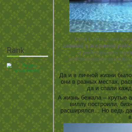
Хотя и стали они пре
главной и желанной радос
и отделывались шутк
родственников молодые 
т
Да и в личной жизни было
они в разных местах, рас
да и спали каж
А жизнь бежала – крутые а
виллу построили, бизн
расширялся… Но ведь даж
в