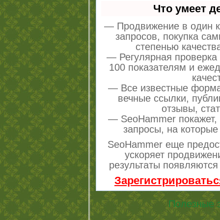
Что умеет 
— Продвижение в один к
запросов, покупка са
степенью качеств
— Регулярная проверка 
100 показателям и еже
качес
— Все известные форма
вечные ссылки, публи
отзывы, стат
— SeoHammer покажет, г
запросы, на которые
SeoHammer еще предос
ускоряет продвижени
результаты появляются 
Зарегистрироватьс
Полезные з