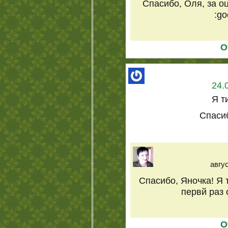
Спасибо, Оля, за оц
:go
О
24.
Я т
Спасиб
авгус
Спасибо, Яночка! Я 
первй раз 
О