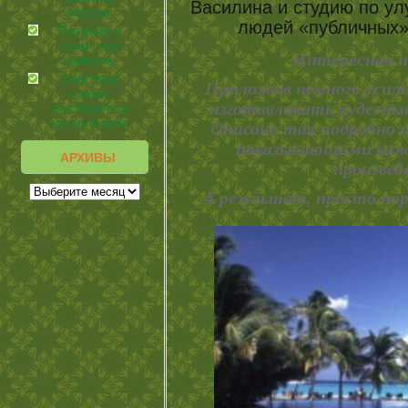
Василина и студию по у
породы
людей «публичных»
Питание и
спорт при
Интересная и
ишемии.
Действие
Приложив немного усилий
семян
изготавливать чудесны
расторопши
Описано так подробно 
на организм
показывающими кажд
АРХИВЫ
произвед
А результат, просто по