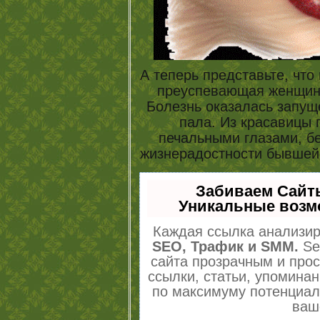
А теперь представьте, что
преуспевающая женщина
Болезнь оказалась запущ
пала. Из красавицы 
печальными глазами, б
жизнерадостности бывшей
Забиваем Сайт
Уникальные возм
Каждая ссылка анализир
SEO, Трафик и SMM.
Se
сайта прозрачным и про
ссылки, статьи, упоминан
по максимуму потенциа
ваш