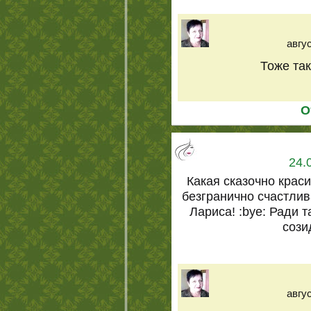
авгус
Тоже так
О
24.
Какая сказочно крас
безгранично счастлива
Лариса! :bye: Ради т
созид
авгус