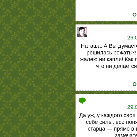
О
26.
Наташа, А Вы думаете
решилась рожать?! 
жалею ни капли! Как 
что ни делается
О
29.
Да уж, у каждого сво
себе силы, все пон
старца — прямо в ц
замечат