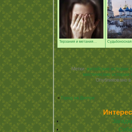
Терзания и метания…
Судьбоносная 
Метки:
житейские истории 
мистические истории 
Опубликовано 
«
Город на Днепре
Интерес
Загадк
Соба